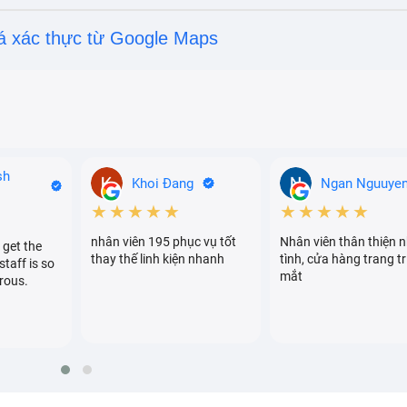
á xác thực từ Google Maps
sh
Khoi Đang
Ngan Nguuye
★★★★★
★★★★★
nhân viên 195 phục vụ tốt
Nhân viên thân thiện n
 get the
thay thế linh kiện nhanh
tình, cửa hàng trang tr
staff is so
mắt
rous.