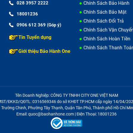
028 3957 2222
Chính Sách Bảo Hành
Chính Sách Bảo Mật
18001236
Chính Sách Đổi Trả
0906 612 369 (Góp ý)
Chính Sách Vận Chuyể
Tin Tuyển dụng
Chính Sách Hoàn Tiền
Chính Sách Thanh Toá
Giới thiệu Bảo Hành One
Tên Doanh Nghiệp: CÔNG TY TNHH CITY ONE VIỆT NAM
ST/ĐKKD/QĐTL: 0316569346 do sở KHĐT TP.HCM cấp ngày 14/04/20
21 Trường Chinh, Phường Tây Thạnh, Quận Tân Phú, Thành phố Hồ Chí Min
Email: quoc@baohanhone.com | Điện Thoại: 18001236