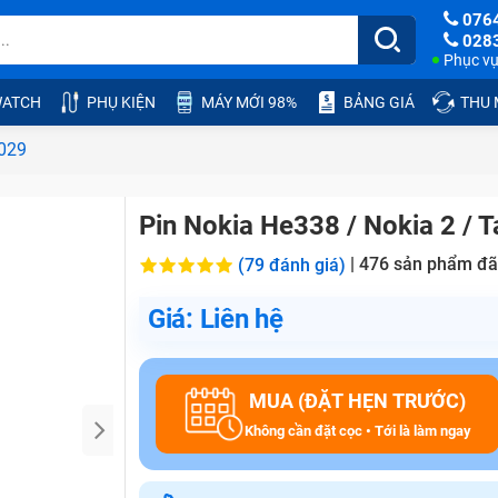
076
028
Phục vụ:
ATCH
PHỤ KIỆN
MÁY MỚI 98%
BẢNG GIÁ
THU
1029
Pin Nokia He338 / Nokia 2 / 
|
476
sản phẩm đã
(79 đánh giá)
Giá: Liên hệ
MUA (ĐẶT HẸN TRƯỚC)
Không cần đặt cọc • Tới là làm ngay