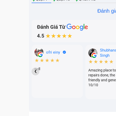
Đánh gi
Đánh Giá Từ
4.5
★★★★★
Shubhan
ofri einy
Singh
★★★★★
★★★★★
‹
null
Amazing place to
repairs done, the 
friendly and gene
10/10