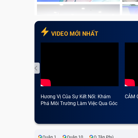
VIDEO MỚI NHẤT
Hương Vị Của Sự Kết Nối: Khám
CẢM 
Phá Môi Trường Làm Việc Qua Góc
Nhìn Cà Phê
Quận 1
Quận 10
Q.Tân Phú