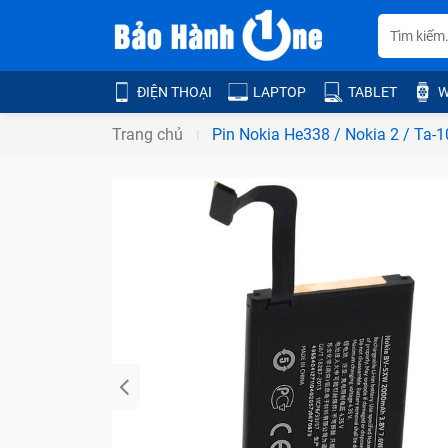
ĐIỆN THOẠI
LAPTOP
TABLET
W
Trang chủ
Pin Nokia He338 / Nokia 2 / Ta-