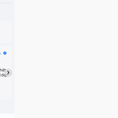
Bike Tours
n
Dragon
★★★★★
›
hiệt
My son downloaded some
í đẹp
games onto my phone,
which resulted in malicious
adware being installed and
preventing me from being
able to do anything as a
new ad would display every
few seconds. Removing the
games didn't resolve the
issue but I brought it in here