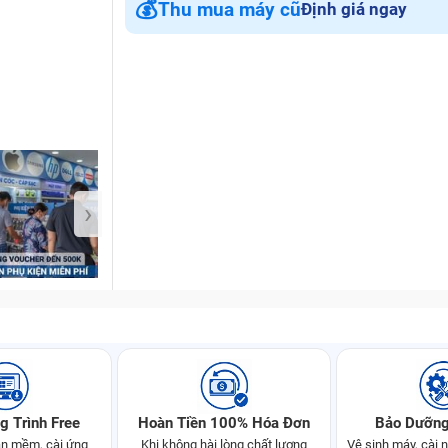
💰
Thu mua máy cũ
Định giá ngay
Bảo Hành One
›
g Trình Free
Hoàn Tiền 100% Hóa Đơn
Bảo Dưỡng
n mềm, cài ứng
Khi không hài lòng chất lượng
Vệ sinh máy, cài