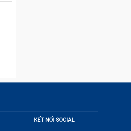
and they were able to
quickly remove the ads :)
KẾT NỐI SOCIAL