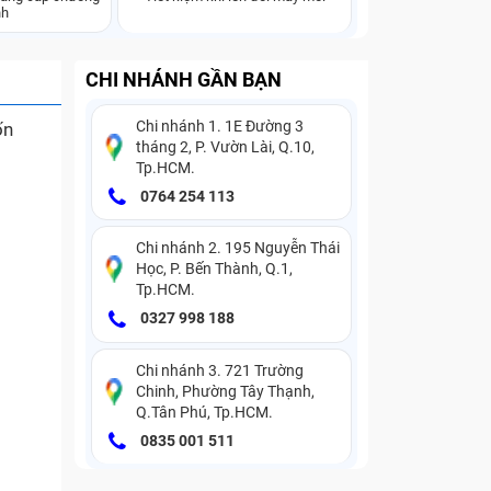
nh
CHI NHÁNH GẦN BẠN
Chi nhánh 1. 1E Đường 3
ốn
tháng 2, P. Vườn Lài, Q.10,
Tp.HCM.
0764 254 113
Chi nhánh 2. 195 Nguyễn Thái
Học, P. Bến Thành, Q.1,
Tp.HCM.
0327 998 188
Chi nhánh 3. 721 Trường
Chinh, Phường Tây Thạnh,
Q.Tân Phú, Tp.HCM.
0835 001 511