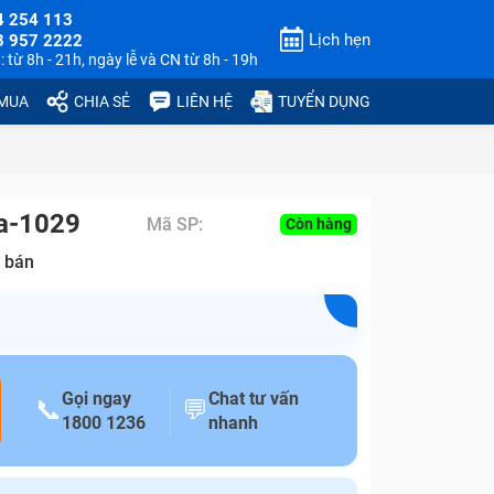
4 254 113
Lịch hẹn
3 957 2222
 từ 8h - 21h, ngày lễ và CN từ 8h - 19h
 MUA
CHIA SẺ
LIÊN HỆ
TUYỂN DỤNG
Ta-1029
Mã SP:
Còn hàng
 bán
Gọi ngay
Chat tư vấn
📞
💬
1800 1236
nhanh