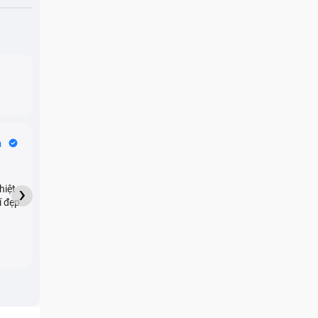
Bike Tours
n
Dragon
★★★★★
›
hiệt
My son downloaded some
í đẹp
games onto my phone,
which resulted in malicious
adware being installed and
preventing me from being
able to do anything as a
new ad would display every
few seconds. Removing the
games didn't resolve the
issue but I brought it in here