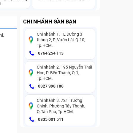
nh
CHI NHÁNH GẦN BẠN
Chi nhánh 1. 1E Đường 3
í.
tháng 2, P. Vườn Lài, Q.10,
Tp.HCM.
0764 254 113
Chi nhánh 2. 195 Nguyễn Thái
Học, P. Bến Thành, Q.1,
Tp.HCM.
0327 998 188
Chi nhánh 3. 721 Trường
Chinh, Phường Tây Thạnh,
Q.Tân Phú, Tp.HCM.
0835 001 511