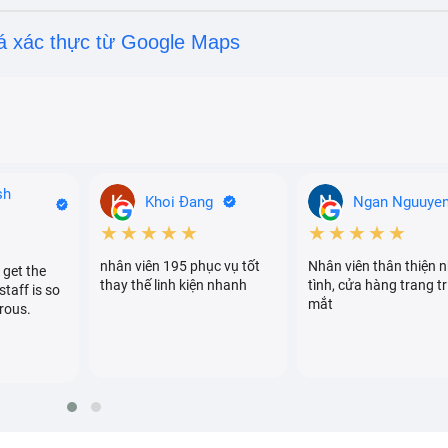
á xác thực từ Google Maps
sh
Khoi Đang
Ngan Nguuye
★★★★★
★★★★★
nhân viên 195 phục vụ tốt
Nhân viên thân thiện n
 get the
thay thế linh kiện nhanh
tình, cửa hàng trang tr
staff is so
mắt
rous.