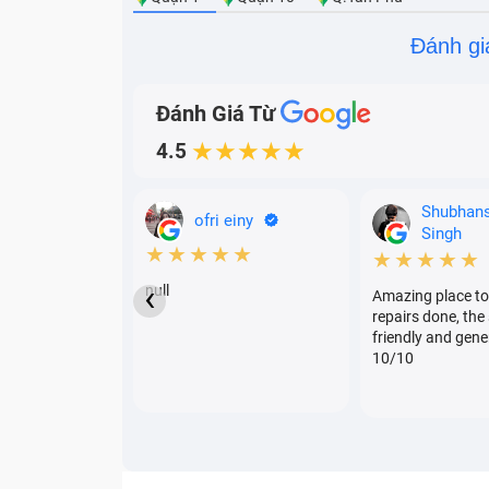
Đánh gi
Đánh Giá Từ
4.5
★★★★★
Shubhan
ofri einy
Singh
★★★★★
★★★★★
‹
null
Amazing place to
repairs done, the 
friendly and gene
10/10