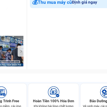
💰
Thu mua máy cũ
Định giá ngay
Bảo Hành One
›
g Trình Free
Hoàn Tiền 100% Hóa Đơn
Bảo Dưỡng
n mềm, cài ứng
Khi không hài lòng chất lượng
Vệ sinh máy, cài