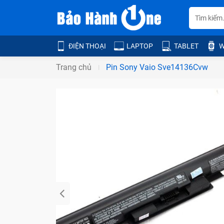
ĐIỆN THOẠI
LAPTOP
TABLET
W
Trang chủ
Pin Sony Vaio Sve14136Cvw