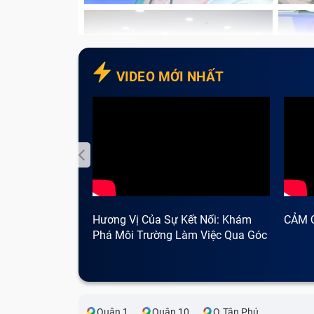
VIDEO MỚI NHẤT
Hương Vị Của Sự Kết Nối: Khám
CẢM 
Phá Môi Trường Làm Việc Qua Góc
Nhìn Cà Phê
Quận 1
Quận 10
Q.Tân Phú