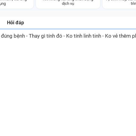
ụng
dịch vụ
trì
Hỏi đáp
g bệnh - Thay gì tính đó - Ko tính linh tinh - Ko vẻ thêm ph