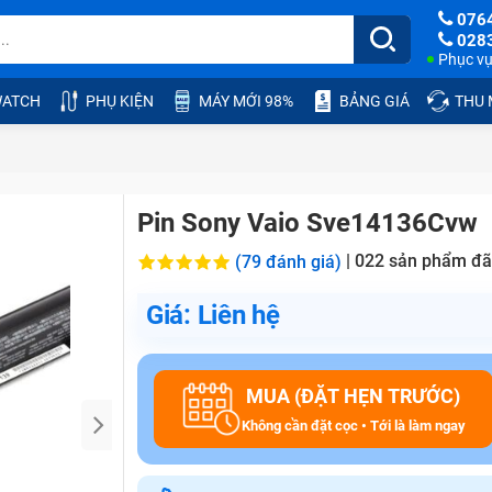
076
028
Phục vụ:
ATCH
PHỤ KIỆN
MÁY MỚI 98%
BẢNG GIÁ
THU
Pin Sony Vaio Sve14136Cvw
|
022
sản phẩm đã
(79 đánh giá)
Giá: Liên hệ
MUA (ĐẶT HẸN TRƯỚC)
Không cần đặt cọc • Tới là làm ngay