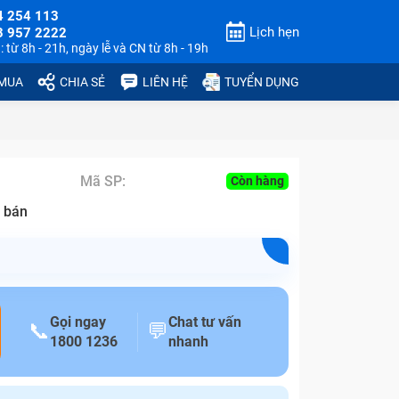
4 254 113
Lịch hẹn
3 957 2222
 từ 8h - 21h, ngày lễ và CN từ 8h - 19h
 MUA
CHIA SẺ
LIÊN HỆ
TUYỂN DỤNG
Mã SP:
Còn hàng
 bán
Gọi ngay
Chat tư vấn
📞
💬
1800 1236
nhanh