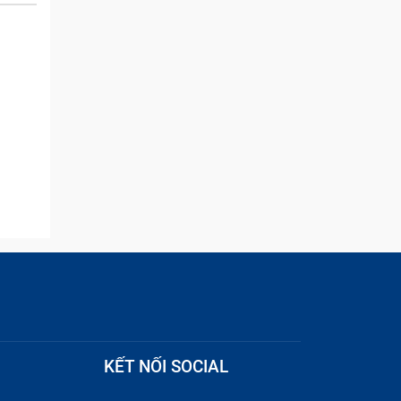
and they were able to
quickly remove the ads :)
KẾT NỐI SOCIAL