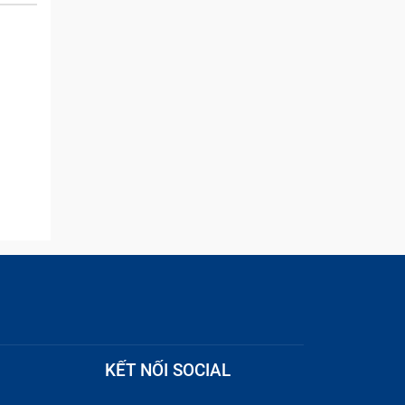
and they were able to
quickly remove the ads :)
KẾT NỐI SOCIAL