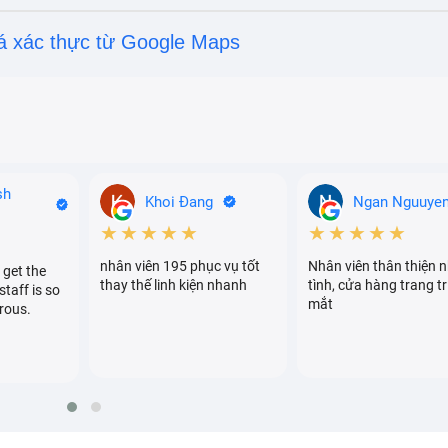
á xác thực từ Google Maps
sh
Khoi Đang
Ngan Nguuye
★★★★★
★★★★★
nhân viên 195 phục vụ tốt
Nhân viên thân thiện n
 get the
thay thế linh kiện nhanh
tình, cửa hàng trang tr
staff is so
mắt
rous.