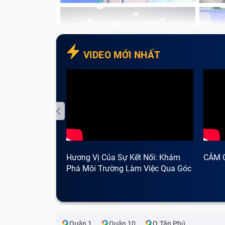
VIDEO MỚI NHẤT
Hương Vị Của Sự Kết Nối: Khám
CẢM 
Phá Môi Trường Làm Việc Qua Góc
Nhìn Cà Phê
Quận 1
Quận 10
Q.Tân Phú