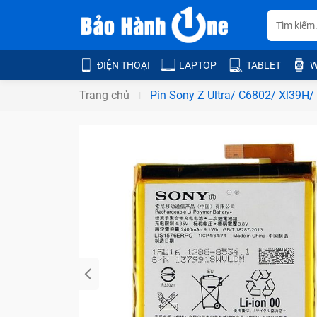
ĐIỆN THOẠI
LAPTOP
TABLET
W
Trang chủ
Pin Sony Z Ultra/ C6802/ Xl39H/