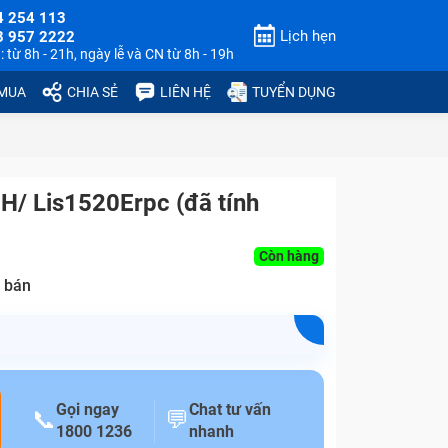
4 254 113
Lịch hẹn
3 957 2222
 từ 8h - 21h, ngày lễ và CN từ 8h - 19h
 MUA
CHIA SẺ
LIÊN HỆ
TUYỂN DỤNG
9H/ Lis1520Erpc (đã tính
Còn hàng
 bán
Gọi ngay
Chat tư vấn
📞
💬
1800 1236
nhanh