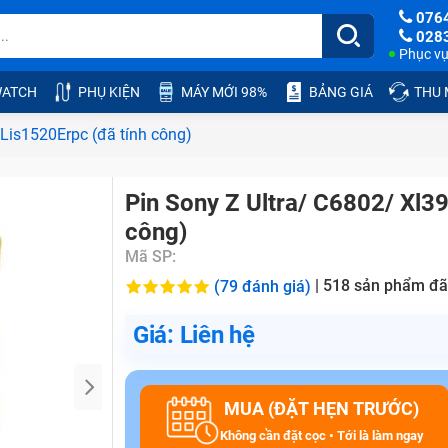
076
028
Phục vụ:
ATCH
PHỤ KIỆN
MÁY MỚI 98%
BẢNG GIÁ
THU
 Lis1520Erpc (đã tính công)
Pin Sony Z Ultra/ C6802/ Xl3
công)
Mã SP:
|
518
sản phẩm đã
(79 đánh giá)
Giá: Liên hệ
MUA (ĐẶT HẸN TRƯỚC)
Không cần đặt cọc • Tới là làm ngay