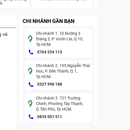
nh
CHI NHÁNH GẦN BẠN
Chi nhánh 1. 1E Đường 3
g vẻ
tháng 2, P. Vườn Lài, Q.10,
Tp.HCM.
0764 254 113
Chi nhánh 2. 195 Nguyễn Thái
Học, P. Bến Thành, Q.1,
Tp.HCM.
0327 998 188
Chi nhánh 3. 721 Trường
Chinh, Phường Tây Thạnh,
Q.Tân Phú, Tp.HCM.
0835 001 511