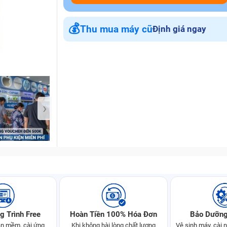
💰
Thu mua máy cũ
Định giá ngay
Bảo Hành One
›
g Trình Free
Hoàn Tiền 100% Hóa Đơn
Bảo Dưỡng
n mềm, cài ứng
Khi không hài lòng chất lượng
Vệ sinh máy, cài