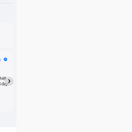
Bike Tours
n
Dragon
★★★★★
›
hiệt
My son downloaded some
í đẹp
games onto my phone,
which resulted in malicious
adware being installed and
preventing me from being
able to do anything as a
new ad would display every
few seconds. Removing the
games didn't resolve the
issue but I brought it in here