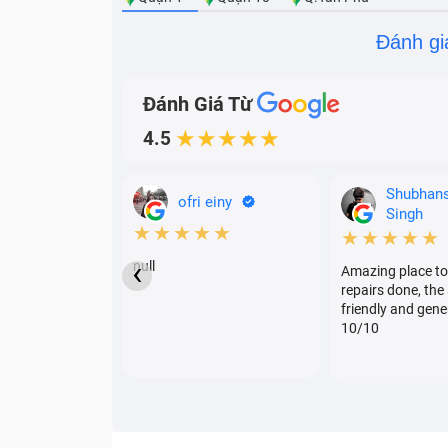
Đánh gi
Đánh Giá Từ
4.5
★★★★★
Shubhan
ofri einy
Singh
★★★★★
★★★★★
‹
null
Amazing place to
repairs done, the 
friendly and gene
10/10