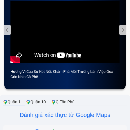
Hương Vị Của Sự Kết Nối: Khám Phá Môi Trường Làm Việc Qua
CẢM 
Góc Nhìn Cà Phê
Quận 1
Quận 10
Q.Tân Phú
Đánh giá xác thực từ Google Maps