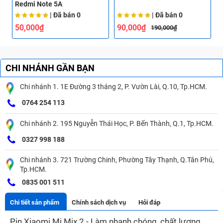
Redmi Note 5A
| Đã bán
0
| Đã bán
0
50,000₫
90,000₫
190,000₫
CHI NHÁNH GẦN BẠN
Chi nhánh 1. 1E Đường 3 tháng 2, P. Vườn Lài, Q.10, Tp.HCM.
0764 254 113
Chi nhánh 2. 195 Nguyễn Thái Học, P. Bến Thành, Q.1, Tp.HCM.
0327 998 188
Chi nhánh 3. 721 Trường Chinh, Phường Tây Thạnh, Q.Tân Phú,
Tp.HCM.
0835 001 511
Chi tiết sản phẩm
Chính sách dịch vụ
Hỏi đáp
Pin Xiaomi Mi Mix 2 - Làm nhanh chóng, chất lượng