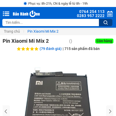
Phục vụ: 8h-21h, CN & ngày lễ từ 8h - 19h
0764 254 113
0283 957 2222
Trang chủ
Pin Xiaomi Mi Mix 2
Pin Xiaomi Mi Mix 2
(
)
Còn hàng
(79 đánh giá)
|
715
sản phẩm đã bán