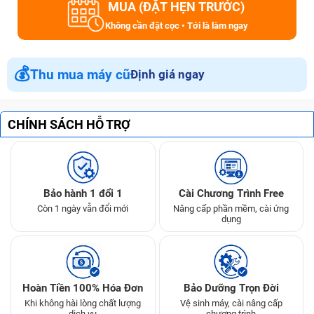
MUA (ĐẶT HẸN TRƯỚC)
Không cần đặt cọc • Tới là làm ngay
💰
Thu mua máy cũ
Định giá ngay
CHÍNH SÁCH HỖ TRỢ
Bảo hành 1 đổi 1
Cài Chương Trình Free
Còn 1 ngày vẫn đổi mới
Nâng cấp phần mềm, cài ứng
dụng
Hoàn Tiền 100% Hóa Đơn
Bảo Dưỡng Trọn Đời
Khi không hài lòng chất lượng
Vệ sinh máy, cài nâng cấp
dịch vụ
chương trình