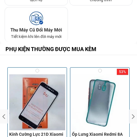
Thu Máy Cũ Đổi Máy Mới
Tiết kiệm khi lên đời máy mới
PHỤ KIỆN THƯỜNG ĐƯỢC MUA KÈM
53%
Kính Cường Lực 21D Xiaomi
Ốp Lưng Xiaomi Redmi 8A
Ố