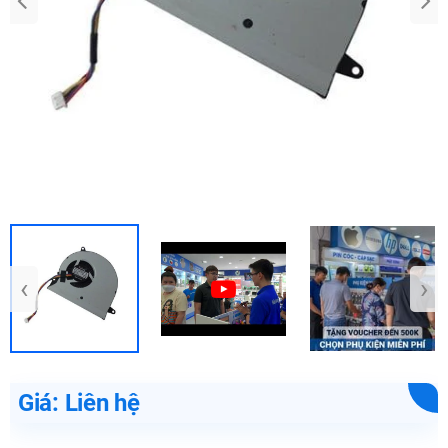
‹
›
Giá: Liên hệ