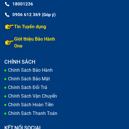
qua các ống dẫn để truyền nhiệt ra ngoài.
18001236
Dấu hiệu nhận biết cần thay quạt tản
0906 612 369 (Góp ý)
nhiệt laptop Cpu Lenovo T520 (đã tính
Tin Tuyển dụng
công)
Giới thiệu Bảo Hành
One
Bạn cần thay quạt tản nhiệt laptop Cpu Lenovo T520
(đã tính công) khi phát hiện những dấu hiệu dưới đây:
CHÍNH SÁCH
Chính Sách Bảo Hành
Laptop Cpu Lenovo T520 (đã tính công) tỏa
Chính Sách Bảo Mật
nhiệt nóng
Chính Sách Đổi Trả
Máy tính của bạn tỏa nhiệt nóng là một trong những
Chính Sách Vận Chuyển
dấu hiệu cho thấy máy đang gặp vấn đề liên quan tới
Chính Sách Hoàn Tiền
quạt tản nhiệt. Nhiệt không thoát được ra bên ngoài
Chính Sách Thanh Toán
khiến hơi nóng tích tụ và lâu dần sẽ ảnh hưởng tới các
linh kiện khác của máy.
KẾT NỐI SOCIAL