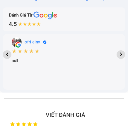
Đánh Giá Từ
4.5
★★★★★
ofri einy
★★★★★
‹
›
null
Quạt tản nhiệt là bộ phận quan trọng giúp máy tính giữ
được tuổi thọ
Phân loại quạt tản nhiệt laptop Cpu
VIẾT ĐÁNH GIÁ
Lenovo T520 (đã tính công)