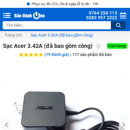
Phục vụ: 8h-21h, CN & ngày lễ từ 8h - 19h
0764 254 113
0283 957 2222
Trang chủ
Sạc Acer 3.42A (đã bao gồm công)
Sạc Acer 3.42A (đã bao gồm công)
(
)
Còn hàng
(79 đánh giá)
|
177
sản phẩm đã bán