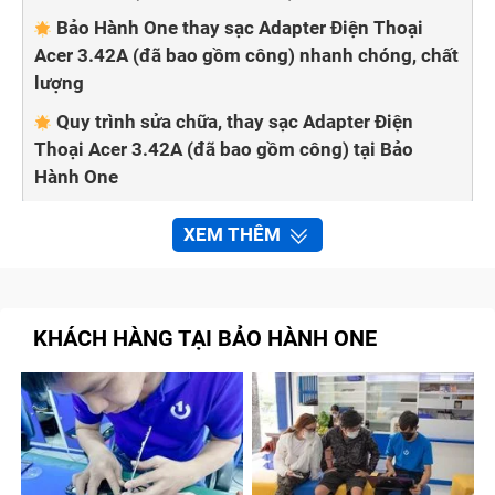
Bảo Hành One thay sạc Adapter Điện Thoại
Acer 3.42A (đã bao gồm công) nhanh chóng, chất
lượng
Quy trình sửa chữa, thay sạc Adapter Điện
Thoại Acer 3.42A (đã bao gồm công) tại Bảo
Hành One
XEM THÊM
Adapter điện thoại có chức năng chuyển đổi điện áp
phù hợp khi sạc điện thoại. Sau thời gian dài sử dụng,
bạn thấy điện thoại Acer 3.42A (đã bao gồm công)
vào pin chậm hơn hay không báo sạc, điều đầu tiên
KHÁCH HÀNG TẠI BẢO HÀNH ONE
hãy kiểm tra thử Adapter có vấn đề hay không. Cùng
Bảo Hành One tìm hiểu các dấu hiệu, nguyên nhân và
khi nào cần thay sạc Adapter điện thoại Acer 3.42A
(đã bao gồm công) trong bài viết dưới đây nhé!