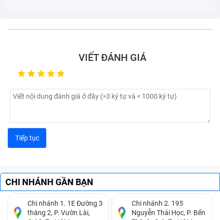
Điện Thoại Acer 3.42A (đã bao gồm
công) bị hỏng
Sau khi tìm hiểu rõ các dấu hiệu nhận biết sạc bị hỏng,
VIẾT ĐÁNH GIÁ
cùng Bảo Hành One tìm hiểu nguyên nhân gây ra tình
trạng này:
Đầu tiên có thể kể tới do bạn sử dụng sạc Adapter
không chính hãng, không tương thích với điện thoại
khiến dòng điện ra vào không ổn định giữa nguồn
và thiết bị, lâu dần khiến chập, hỏng chíp,...
Do bạn thường xuyên sạc máy ở môi trường ẩm
ướt, hay vô tình để nước ngấm dần vào Adapter
khiến sạc bị đứt, chập mạch điện,...
CHI NHÁNH GẦN BẠN
Trong quá trình sử dụng, bạn làm rơi sạc Adapter,
hay để va vào vật cứng khiến mạch bên trong sạc bị
Chi nhánh 1. 1E Đường 3
Chi nhánh 2. 195
tháng 2, P. Vườn Lài,
Nguyễn Thái Học, P. Bến
lỏng, chập; hay đơn giản là thói quen lôi, kéo khiến