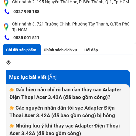
Chi nhánh 2. 195 Nguyễn Thái Học, P. Bến Thành, Q.1, Tp.HCM.
0327 998 188
Chi nhánh 3. 721 Trường Chinh, Phường Tây Thạnh, Q.Tân Phú,
Tp.HCM.
0835 001 511
Chi tiết sản phẩm
Chính sách dịch vụ
Hỏi đáp
🌟
Mục lục bài viết
[
Ẩn
]
Dấu hiệu nào chỉ rõ bạn cần thay sạc Adapter
Điện Thoại Acer 3.42A (đã bao gồm công)?
Các nguyên nhân dẫn tới sạc Adapter Điện
Thoại Acer 3.42A (đã bao gồm công) bị hỏng
Những lưu ý khi thay sạc Adapter Điện Thoại
Acer 3.42A (đã bao gồm công)