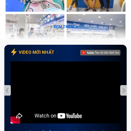
Dấu hiệu nào chỉ rõ bạn cần thay sạc
Adapter Điện Thoại Acer 3.42A (đã bao
gồm công)?
XEM THÊM
Adapter điện thoại được hiểu đơn giản là cầu nối giữa
ổ điện và điện thoại. Khá dễ để phát hiện Adapter điện
VIDEO MỚI NHẤT
thoại Acer 3.42A (đã bao gồm công) bị hỏng và cần
thay thế qua các dấu hiệu sau:
Sạc điện thoại Acer 3.42A (đã bao gồm công)
không thấy vào điện trong khi nguồn và điện thoại
không có vấn đề gì. Lúc này có thể Adapter đã bị
chập, cháy mạch không thể cho dòng điện đi qua.
Nhìn bề ngoài, nếu bạn thấy sạc Adapter điện thoại
Acer 3.42A (đã bao gồm công) bị đứt, trơ dây đồng,
nứt phồng vỏ,... thì lúc này bạn cần thay ngay phụ
kiện mới để đảm bảo an toàn tuyệt đối.