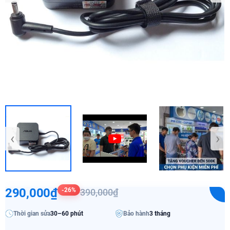
‹
›
290,000₫
-26%
390,000₫
Thời gian sửa
30–60 phút
Bảo hành
3 tháng