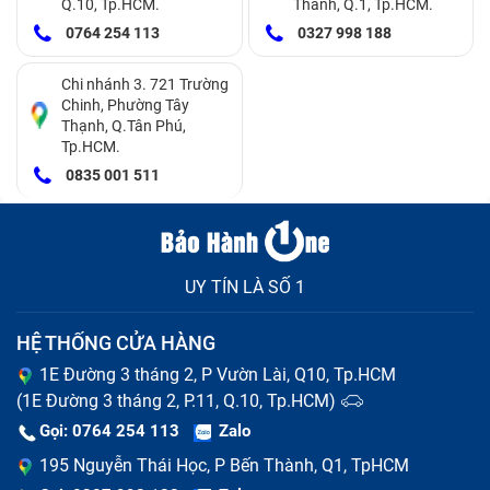
Q.10, Tp.HCM.
Thành, Q.1, Tp.HCM.
dây sạc bị căng, giãn, nứt, trơ dây đồng gây nguy
0764 254 113
0327 998 188
hiểm cho người sử dụng.
Sau thời gian sử dụng lâu dài và liên tục, sạc
Chi nhánh 3. 721 Trường
Adapter đã hết hạn sử dụng và cần thay thế. Lúc
Chinh, Phường Tây
này dù không muốn thì bạn vẫn nên sắm ngay sạc
Thạnh, Q.Tân Phú,
Tp.HCM.
mới để đảm bảo hiệu năng và độ bền cho điện thoại
Acer 3.42A (đã bao gồm công).
0835 001 511
UY TÍN LÀ SỐ 1
HỆ THỐNG CỬA HÀNG
1E Đường 3 tháng 2, P Vườn Lài, Q10, Tp.HCM
(1E Đường 3 tháng 2, P.11, Q.10, Tp.HCM)
Gọi: 0764 254 113
Zalo
195 Nguyễn Thái Học, P Bến Thành, Q1, TpHCM