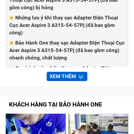
gồm công) bị hỏng
Những lưu ý khi thay sạc Adapter Điện Thoại
Cục Acer Aspire 3 A315-54-57Pj (đã bao gồm
công)
Bảo Hành One thay sạc Adapter Điện Thoại Cục
Acer Aspire 3 A315-54-57Pj (đã bao gồm công)
nhanh chóng, chất lượng
Quy trình sửa chữa, thay sạc Adapter Điện
Thoại Cục Acer Aspire 3 A315-54-57Pj (đã bao
XEM THÊM
gồm công) tại Bảo Hành One
Adapter điện thoại có chức năng chuyển đổi điện áp
KHÁCH HÀNG TẠI BẢO HÀNH ONE
phù hợp khi sạc điện thoại. Sau thời gian dài sử dụng,
bạn thấy điện thoại Cục Acer Aspire 3 A315-54-57Pj
(đã bao gồm công) vào pin chậm hơn hay không báo