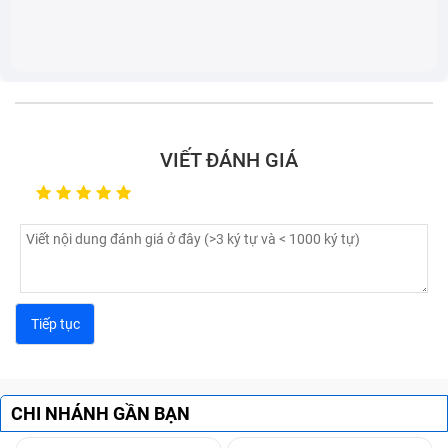
Điện thoại không vào pin có thể là do sạc điện thoại đã
VIẾT ĐÁNH GIÁ
bị hỏng
Các nguyên nhân dẫn tới sạc Adapter
Điện Thoại Cục Acer Aspire 3 A315-54-
57Pj (đã bao gồm công) bị hỏng
Sau khi tìm hiểu rõ các dấu hiệu nhận biết sạc bị hỏng,
cùng Bảo Hành One tìm hiểu nguyên nhân gây ra tình
trạng này:
CHI NHÁNH GẦN BẠN
Đầu tiên có thể kể tới do bạn sử dụng sạc Adapter