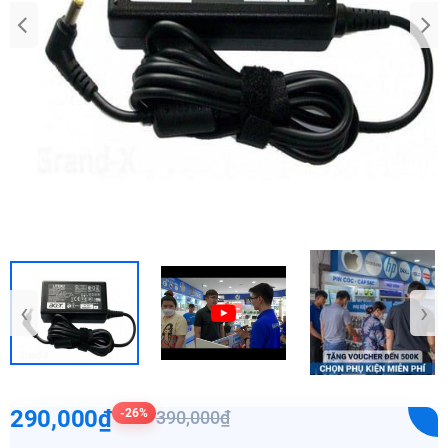
‹
›
290,000₫
-26%
390,000₫