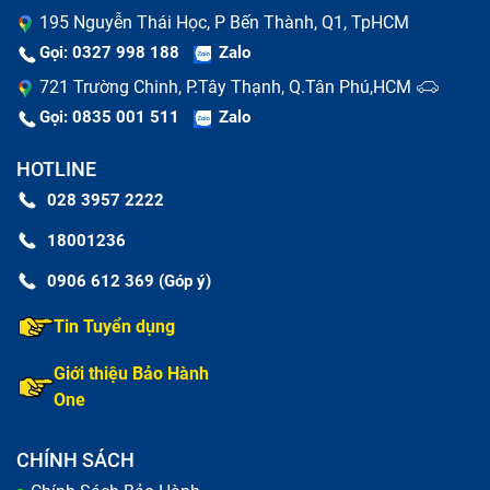
195 Nguyễn Thái Học, P Bến Thành, Q1, TpHCM
Gọi: 0327 998 188
Zalo
721 Trường Chinh, P.Tây Thạnh, Q.Tân Phú,HCM
Gọi: 0835 001 511
Zalo
HOTLINE
028 3957 2222
18001236
0906 612 369 (Góp ý)
Tin Tuyển dụng
Bảo Hành One tư vấn nguyên nhân dẫn tới sạc Adapter
Giới thiệu Bảo Hành
Điện thoại bị hỏng
One
Những lưu ý khi thay sạc Adapter Điện
CHÍNH SÁCH
Thoại Cục Acer Aspire 3 A315-54-57Pj