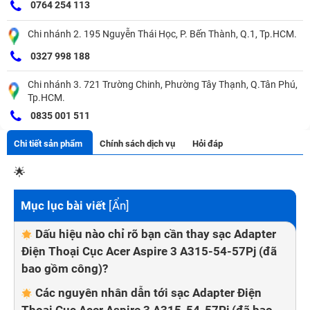
0764 254 113
Chi nhánh 2. 195 Nguyễn Thái Học, P. Bến Thành, Q.1, Tp.HCM.
0327 998 188
Chi nhánh 3. 721 Trường Chinh, Phường Tây Thạnh, Q.Tân Phú,
Tp.HCM.
0835 001 511
Chi tiết sản phẩm
Chính sách dịch vụ
Hỏi đáp
🌟
Mục lục bài viết
[
Ẩn
]
Dấu hiệu nào chỉ rõ bạn cần thay sạc Adapter
Điện Thoại Cục Acer Aspire 3 A315-54-57Pj (đã
bao gồm công)?
Các nguyên nhân dẫn tới sạc Adapter Điện
Thoại Cục Acer Aspire 3 A315-54-57Pj (đã bao