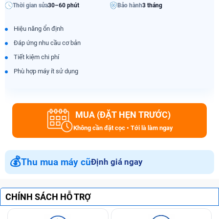
Thời gian sửa
30–60 phút
Bảo hành
3 tháng
Hiệu năng ổn định
Đáp ứng nhu cầu cơ bản
Tiết kiệm chi phí
Phù hợp máy ít sử dụng
MUA (ĐẶT HẸN TRƯỚC)
Không cần đặt cọc • Tới là làm ngay
💰
Thu mua máy cũ
Định giá ngay
CHÍNH SÁCH HỖ TRỢ