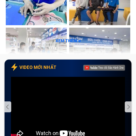
sạc, điều đầu tiên hãy kiểm tra thử Adapter có vấn đề
hay không. Cùng Bảo Hành One tìm hiểu các dấu hiệu,
nguyên nhân và khi nào cần thay sạc Adapter điện
thoại Cục Acer Aspire 3 A315-54-57Pj (đã bao gồm
công) trong bài viết dưới đây nhé!
XEM THÊM
Dấu hiệu nào chỉ rõ bạn cần thay sạc
Adapter Điện Thoại Cục Acer Aspire 3
VIDEO MỚI NHẤT
A315-54-57Pj (đã bao gồm công)?
Adapter điện thoại được hiểu đơn giản là cầu nối giữa
ổ điện và điện thoại. Khá dễ để phát hiện Adapter điện
thoại Cục Acer Aspire 3 A315-54-57Pj (đã bao gồm
công) bị hỏng và cần thay thế qua các dấu hiệu sau:
Sạc điện thoại Cục Acer Aspire 3 A315-54-57Pj (đã
bao gồm công) không thấy vào điện trong khi