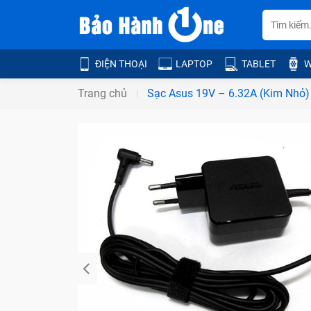
ĐIỆN THOẠI
LAPTOP
TABLET
W
Trang chủ
Sạc Asus 19V – 6.32A (Kim Nhỏ)