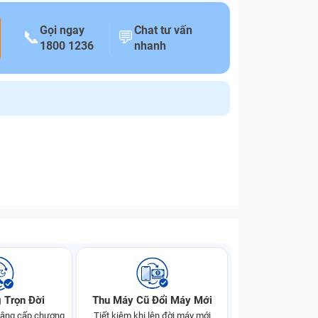
Gọi ngay
Chat tư vấn
📞
💬
1800 1236
nhanh
 Trọn Đời
Thu Máy Cũ Đổi Máy Mới
 nâng cấp chương
Tiết kiệm khi lên đời máy mới