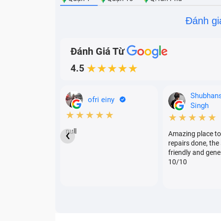
chập, cháy.
Đánh gi
Đánh Giá Từ
4.5
★★★★★
Shubhan
ofri einy
Singh
★★★★★
★★★★★
‹
null
Amazing place to
repairs done, the 
friendly and gene
10/10