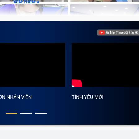
XEM THÊM
ƠN NHÂN VIÊN
TÌNH YÊU MỚI
 sạc bị đứt, lúc này bạn cần thay mới sạc Adapter.
 lên và nứt ra:
đây cũng được xem là một trong những dấ
y, bạn hãy thay sạc Adapter mới cho Laptop để tránh trường