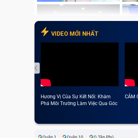
VIDEO MỚI NHẤT
Hương Vị Của Sự Kết Nối: Khám
CẢM 
Phá Môi Trường Làm Việc Qua Góc
Nhìn Cà Phê
Đứt dây sạc:
phần lõi đồng bên trong của
Lớp vỏ bọc nhựa bọc bên ngoài bị phồng
của việc sạc máy tính đã bị hỏng. Lúc nà
Quận 1
Quận 10
Q.Tân Phú