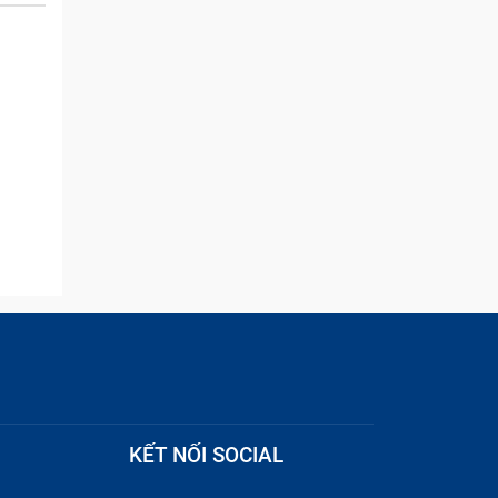
and they were able to
quickly remove the ads :)
ào máy
thường
có thể
m bị
ần lõi
KẾT NỐI SOCIAL