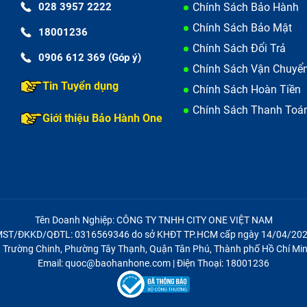
028 3957 2222
Chính Sách Bảo Hành
Chính Sách Bảo Mật
18001236
Chính Sách Đổi Trả
0906 612 369 (Góp ý)
Chính Sách Vận Chuyể
Tin Tuyển dụng
Chính Sách Hoàn Tiền
Chính Sách Thanh Toá
Giới thiệu Bảo Hành One
Tên Doanh Nghiệp: CÔNG TY TNHH CITY ONE VIỆT NAM
ST/ĐKKD/QĐTL: 0316569346 do sở KHĐT TP.HCM cấp ngày 14/04/20
21 Trường Chinh, Phường Tây Thạnh, Quận Tân Phú, Thành phố Hồ Chí Min
Email: quoc@baohanhone.com | Điện Thoại: 18001236