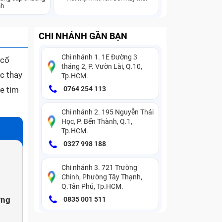
nh
CHI NHÁNH GẦN BẠN
Chi nhánh 1. 1E Đường 3
 cố
tháng 2, P. Vườn Lài, Q.10,
ệc thay
Tp.HCM.
e tìm
0764 254 113
Chi nhánh 2. 195 Nguyễn Thái
Học, P. Bến Thành, Q.1,
Tp.HCM.
0327 998 188
Chi nhánh 3. 721 Trường
Chinh, Phường Tây Thạnh,
Q.Tân Phú, Tp.HCM.
ợng
0835 001 511