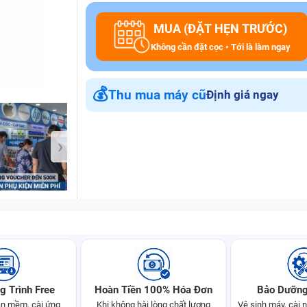
MUA (ĐẶT HẸN TRƯỚC)
Không cần đặt cọc • Tới là làm ngay
Bảo Hành One
💰
Thu mua máy cũ
Định giá ngay
›
g Trình Free
Hoàn Tiền 100% Hóa Đơn
Bảo Dưỡng
n mềm, cài ứng
Khi không hài lòng chất lượng
Vệ sinh máy, cài