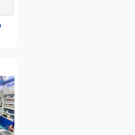
m
hay sạc
ụng và
– 6.32A
sạc vì
i khác
bạn đã