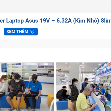
ter Laptop Asus 19V – 6.32A (Kim Nhỏ) Sli
XEM THÊM
xa lạ gì với chúng ta khi sử dụng máy tính xách tay. Việc t
i điểm là rất điều cần thiết để an toàn cho cả người sử d
bạn biết đã đến lúc phải thay sạc Adapter Laptop Asus 19V 
hông nhận:
Nếu gặp trường hợp này, chưa hẳn là phải thay 
không có điện,….Do vậy, hãy thử sử dụng một sạc cùng loạ
y hoạt động bình thường thì chính lúc này sạc Laptop của 