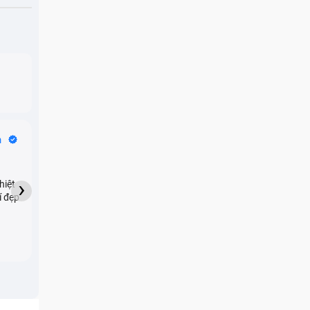
Bike Tours
n
Dragon
★★★★★
›
hiệt
My son downloaded some
í đẹp
games onto my phone,
which resulted in malicious
adware being installed and
preventing me from being
able to do anything as a
new ad would display every
few seconds. Removing the
games didn't resolve the
issue but I brought it in here