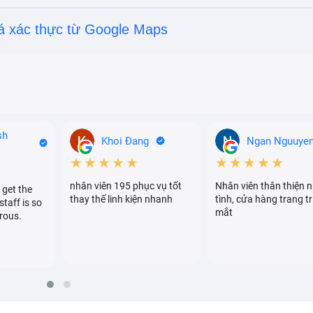
á xác thực từ Google Maps
sh
Khoi Đang
Ngan Nguuye
★★★★★
★★★★★
nhân viên 195 phục vụ tốt
Nhân viên thân thiện n
 get the
thay thế linh kiện nhanh
tình, cửa hàng trang tr
staff is so
mắt
rous.