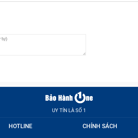
cần thay sạc Adapter cho Laptop?
 sạc:
cụ thể sạc đã bị hỏng, dẫn tới tình trạng nguồn điện v
nguồn.
ên trong:
Nếu dây nguồn, dây cắm vào Laptop vẫn bình 
vào. Lúc này, vấn đề chính nằm ở phần bên trong hộp sạc, 
r Laptop Asus 19V – 6.32A (Kim Nhỏ) Sli
 6.32A (Kim Nhỏ) Slim bị hỏng?
UY TÍN LÀ SỐ 1
sạc sai cách, đè vật nặng chặn lên đầu dây,….khiến cho ph
gian.
HOTLINE
CHÍNH SÁCH