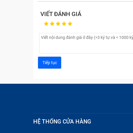
VIẾT ĐÁNH GIÁ
Dấu hiệu 
Máy tính bị treo và tự động tắt khi cắm
không ổn định khiến Laptop bị treo, tắt 
Dây sạc Adapter bị hỏng phần cứng b
nhưng máy tính không nhận sạc khi cắm 
mạch bên trong đã bị đứt, hỏng chip,…
Nguyên nhân khiến sạc Adapte
hỏng?
Do đâu mà sạc Adapter Laptop Asus 19V –
Chúng ta thường có thói quen cuộn dây 
trong dây dẫn bị tạo nếp và đứt qua thời 
HỆ THỐNG CỬA HÀNG