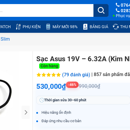
076
028
Phục vụ:
ATCH
PHỤ KIỆN
MÁY MỚI 98%
BẢNG GIÁ
THU
 Slim
Sạc Asus 19V – 6.32A (Kim N
Còn hàng
|
857
sản phẩm đã
(79 đánh giá)
530,000₫
-46%
990,000₫
Thời gian sửa
30–60 phút
Hiệu năng ổn định
Đáp ứng nhu cầu cơ bản