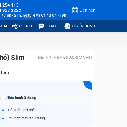
4 254 113
Lịch hẹn
3 957 2222
 từ 8h - 21h, ngày lễ và CN từ 8h - 19h
 MUA
CHIA SẺ
LIÊN HỆ
TUYỂN DỤNG
hỏ) Slim
Mã SP:
SAS6.32AKIMNHO
 bán
Bảo hành
3 tháng
Tiết kiệm chi phí
Phù hợp máy ít sử dụng