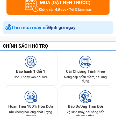
MUA (ĐẶT HẸN TRƯỚC)
Không cần đặt cọc • Tới là làm ngay
💰
Thu mua máy cũ
Định giá ngay
CHÍNH SÁCH HỖ TRỢ
Bảo hành 1 đổi 1
Cài Chương Trình Free
Còn 1 ngày vẫn đổi mới
Nâng cấp phần mềm, cài ứng
dụng
Hoàn Tiền 100% Hóa Đơn
Bảo Dưỡng Trọn Đời
Khi không hài lòng chất lượng
Vệ sinh máy, cài nâng cấp
dịch vụ
chương trình