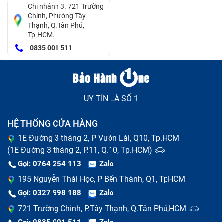
Chi nhánh 3. 721 Trường
Chinh, Phường Tây
Thạnh, Q.Tân Phú,
Tp.HCM.
0835 001 511
UY TÍN LÀ SỐ 1
HỆ THỐNG CỬA HÀNG
1E Đường 3 tháng 2, P Vườn Lài, Q10, Tp.HCM
(1E Đường 3 tháng 2, P.11, Q.10, Tp.HCM)
Gọi: 0764 254 113
Zalo
Bảo Hành One tư vấn nguyên nhân dẫn tới sạc Adapter
195 Nguyễn Thái Học, P Bến Thành, Q1, TpHCM
Điện thoại bị hỏng
Gọi: 0327 998 188
Zalo
Những lưu ý khi thay sạc Adapter Điện
721 Trường Chinh, P.Tây Thạnh, Q.Tân Phú,HCM
Thoại Surface Pro 3/4