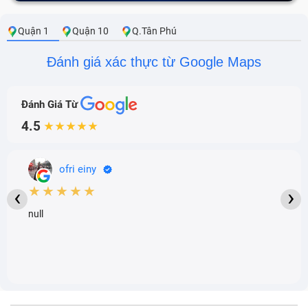
Quận 1
Quận 10
Q.Tân Phú
Đánh giá xác thực từ Google Maps
Đánh Giá Từ
4.5
★★★★★
Điện thoại không vào pin có thể là do sạc điện thoại đã
ofri einy
bị hỏng
★★★★★
‹
›
Các nguyên nhân dẫn tới sạc Adapter
null
Điện Thoại Surface Pro 3/4 bị hỏng
Sau khi tìm hiểu rõ các dấu hiệu nhận biết sạc bị hỏng,
cùng Bảo Hành One tìm hiểu nguyên nhân gây ra tình
trạng này: