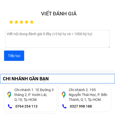
Đầu tiên có thể kể tới do bạn sử dụng sạc Adapter
VIẾT ĐÁNH GIÁ
không chính hãng, không tương thích với điện thoại
khiến dòng điện ra vào không ổn định giữa nguồn
và thiết bị, lâu dần khiến chập, hỏng chíp,...
Do bạn thường xuyên sạc máy ở môi trường ẩm
ướt, hay vô tình để nước ngấm dần vào Adapter
khiến sạc bị đứt, chập mạch điện,...
Trong quá trình sử dụng, bạn làm rơi sạc Adapter,
hay để va vào vật cứng khiến mạch bên trong sạc bị
lỏng, chập; hay đơn giản là thói quen lôi, kéo khiến
dây sạc bị căng, giãn, nứt, trơ dây đồng gây nguy
hiểm cho người sử dụng.
CHI NHÁNH GẦN BẠN
Sau thời gian sử dụng lâu dài và liên tục, sạc
Chi nhánh 1. 1E Đường 3
Chi nhánh 2. 195
Adapter đã hết hạn sử dụng và cần thay thế. Lúc
tháng 2, P. Vườn Lài,
Nguyễn Thái Học, P. Bến
này dù không muốn thì bạn vẫn nên sắm ngay sạc
Q.10, Tp.HCM.
Thành, Q.1, Tp.HCM.
mới để đảm bảo hiệu năng và độ bền cho điện thoại
0764 254 113
0327 998 188
Surface Pro 3/4.