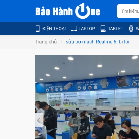
ĐIỆN THOẠI
LAPTOP
TABLET
W
Trang chủ
sửa bo mạch Realme 6i bị lỗi