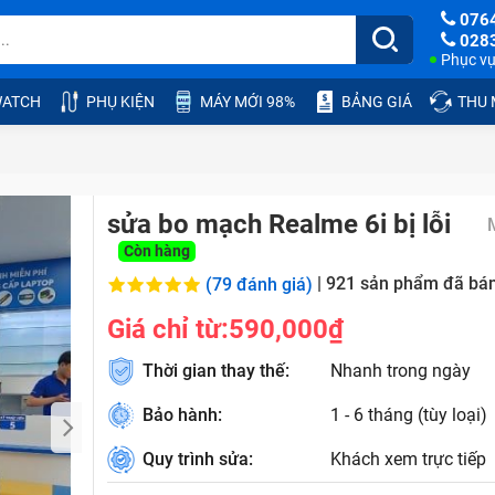
076
028
Phục vụ:
ATCH
PHỤ KIỆN
MÁY MỚI 98%
BẢNG GIÁ
THU
sửa bo mạch Realme 6i bị lỗi
Còn hàng
|
921
sản phẩm đã bá
(79 đánh giá)
Giá chỉ từ:
590,000₫
Thời gian thay thế:
Nhanh trong ngày
Bảo hành:
1 - 6 tháng (tùy loại)
Quy trình sửa:
Khách xem trực tiếp