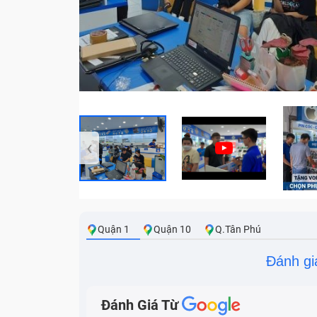
‹
Quận 1
Quận 10
Q.Tân Phú
Đánh gi
Đánh Giá Từ