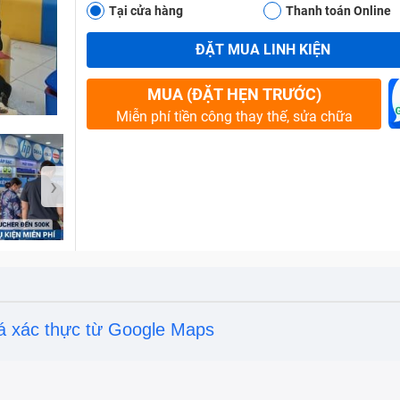
Tại cửa hàng
Thanh toán Online
ĐẶT MUA LINH KIỆN
Bảo Hành One
MUA (ĐẶT HẸN TRƯỚC)
Miễn phí tiền công thay thế, sửa chữa
›
á xác thực từ Google Maps