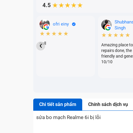
4.5
★★★★★
Shubhan
ofri einy
Singh
★★★★★
★★★★★
‹
null
Amazing place to
repairs done, the 
friendly and gene
10/10
Chi tiết sản phẩm
Chính sách dịch vụ
sửa bo mạch Realme 6i bị lỗi