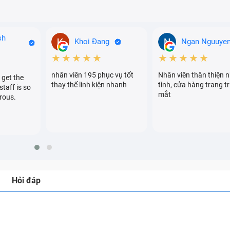
sh
Khoi Đang
Ngan Nguuye
★★★★★
★★★★★
nhân viên 195 phục vụ tốt
Nhân viên thân thiện n
 get the
thay thế linh kiện nhanh
tình, cửa hàng trang tr
staff is so
mắt
rous.
Hỏi đáp