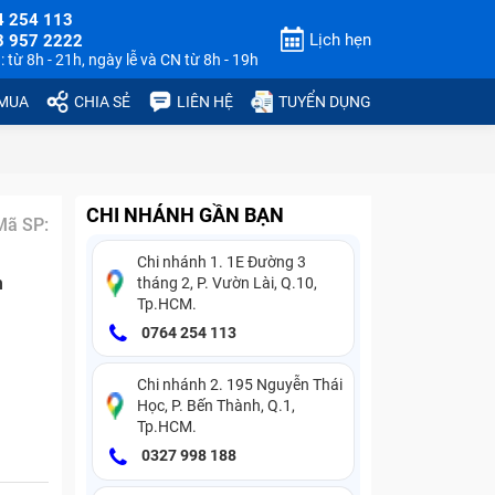
4 254 113
Lịch hẹn
3 957 2222
 từ 8h - 21h, ngày lễ và CN từ 8h - 19h
 MUA
CHIA SẺ
LIÊN HỆ
TUYỂN DỤNG
CHI NHÁNH GẦN BẠN
Mã SP:
Chi nhánh 1. 1E Đường 3
n
tháng 2, P. Vườn Lài, Q.10,
Tp.HCM.
0764 254 113
Chi nhánh 2. 195 Nguyễn Thái
Học, P. Bến Thành, Q.1,
Tp.HCM.
0327 998 188