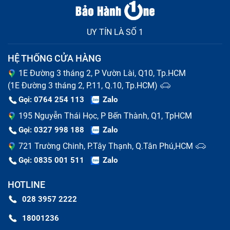
UY TÍN LÀ SỐ 1
HỆ THỐNG CỬA HÀNG
1E Đường 3 tháng 2, P Vườn Lài, Q10, Tp.HCM
(1E Đường 3 tháng 2, P.11, Q.10, Tp.HCM)
Gọi: 0764 254 113
Zalo
Cảm ứng bị liệt, không nhận thao tác người dùng,
195 Nguyễn Thái Học, P Bến Thành, Q1, TpHCM
có thể ở vài điểm hoặc cả màn.
Gọi: 0327 998 188
Zalo
Cảm ứng bị chậm hoặc loạn, tự động chạy mà
721 Trường Chinh, P.Tây Thạnh, Q.Tân Phú,HCM
không có người dùng tác động.
Gọi: 0835 001 511
Zalo
Nên thay full bộ màn hình cảm biến gia
HOTLINE
tốc iPhone không xoay hay thay mặt
028 3957 2222
kính điện thoại
18001236