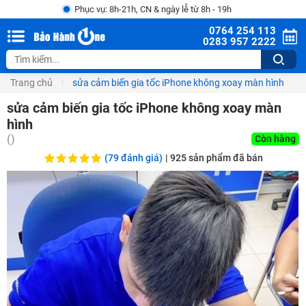
Phục vụ: 8h-21h, CN & ngày lễ từ 8h - 19h
0764 254 113
0283 957 2222
Trang chủ
sửa cảm biến gia tốc iPhone không xoay màn hình
sửa cảm biến gia tốc iPhone không xoay màn
hình
()
Còn hàng
(79 đánh giá)
|
925
sản phẩm đã bán