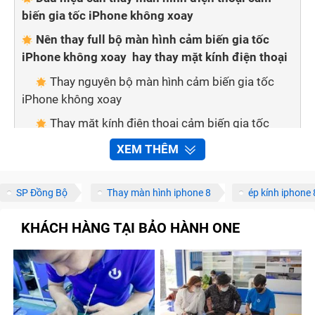
biến gia tốc iPhone không xoay
Nên thay full bộ màn hình cảm biến gia tốc
iPhone không xoay hay thay mặt kính điện thoại
Thay nguyên bộ màn hình cảm biến gia tốc
iPhone không xoay
Thay mặt kính điện thoại cảm biến gia tốc
iPhone không xoay
XEM THÊM
Cách phân biệt màn hình chính hãng với màn
hình kém chất lượng
SP Đồng Bộ
Thay màn hình iphone 8
ép kính iphone 
Mẹo nhỏ giúp bạn phân biệt 2 loại màn hình:
KHÁCH HÀNG TẠI BẢO HÀNH ONE
Thay màn hình điện thoại tại nhà nên hay
không?
Bảo hành one thay màn hình cảm biến gia tốc
iPhone không xoay nhanh chóng, chất lượng
Quy trình sửa chữa, thay màn hình cảm biến