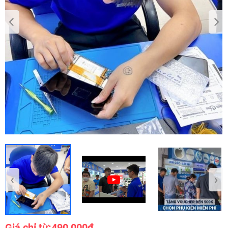
‹
›
Giá chỉ từ:
490,000₫