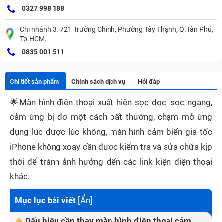
0327 998 188
Chi nhánh 3. 721 Trường Chinh, Phường Tây Thạnh, Q.Tân Phú,
Tp.HCM.
0835 001 511
Chi tiết sản phẩm
Chính sách dịch vụ
Hỏi đáp
🌟
Màn hình điện thoại xuất hiện sọc dọc, sọc ngang,
cảm ứng bị đơ một cách bất thường, chạm mở ứng
dụng lúc được lúc không, màn hình cảm biến gia tốc
iPhone không xoay cần được kiểm tra và sửa chữa kịp
thời để tránh ảnh hưởng đến các link kiện điện thoại
khác.
Mục lục bài viết
[
Ẩn
]
Dấu hiệu cần thay màn hình điện thoại cảm