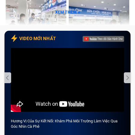
XEM THÊM
VIDEO MỚI NHẤT
Hương Vị Của Sự Kết Nối: Khám Phá Môi Trường Làm Việc Qua
CẢM 
Góc Nhìn Cà Phê