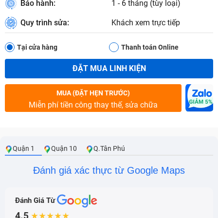
Bảo hành:
1 - 6 tháng (tùy loại)
Quy trình sửa:
Khách xem trực tiếp
Tại cửa hàng
Thanh toán Online
ĐẶT MUA LINH KIỆN
MUA (ĐẶT HẸN TRƯỚC)
Miễn phí tiền công thay thế, sửa chữa
Quận 1
Quận 10
Q.Tân Phú
Đánh giá xác thực từ Google Maps
Đánh Giá Từ
4.5
★★★★★