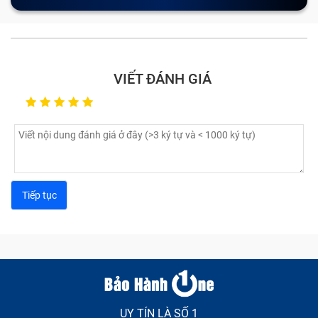
VIẾT ĐÁNH GIÁ
UY TÍN LÀ SỐ 1