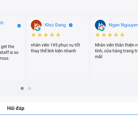
sh
Khoi Đang
Ngan Nguuye
★★★★★
★★★★★
nhân viên 195 phục vụ tốt
Nhân viên thân thiện n
 get the
thay thế linh kiện nhanh
tình, cửa hàng trang tr
staff is so
mắt
rous.
Hỏi đáp