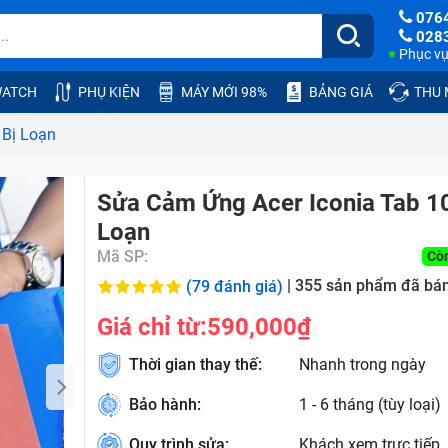
076
028
Phục vụ:
ATCH
PHỤ KIỆN
MÁY MỚI 98%
BẢNG GIÁ
THU
 Bị Loạn
Sửa Cảm Ứng Acer Iconia Tab 10
Loạn
Mã SP:
Cò
|
355
sản phẩm đã bá
(79 đánh giá)
Giá chỉ từ:
590,000₫
Thời gian thay thế:
Nhanh trong ngày
Bảo hành:
1 - 6 tháng (tùy loại)
Quy trình sửa:
Khách xem trực tiếp