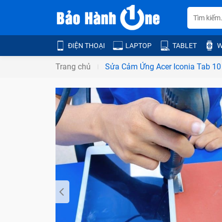
ĐIỆN THOẠI
LAPTOP
TABLET
W
Trang chủ
Sửa Cảm Ứng Acer Iconia Tab 10