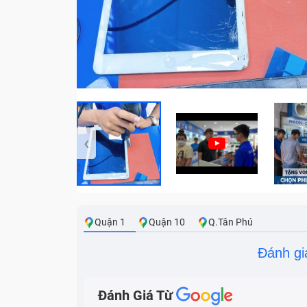
‹
Quận 1
Quận 10
Q.Tân Phú
Đánh gi
Đánh Giá Từ