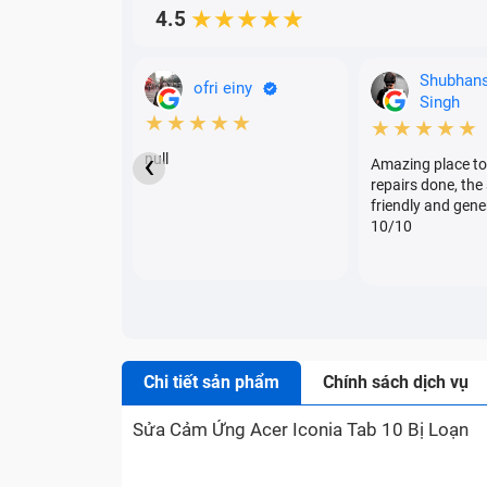
4.5
★★★★★
Shubhan
ofri einy
Singh
★★★★★
★★★★★
‹
null
Amazing place to
repairs done, the 
friendly and gene
10/10
Chi tiết sản phẩm
Chính sách dịch vụ
Sửa Cảm Ứng Acer Iconia Tab 10 Bị Loạn