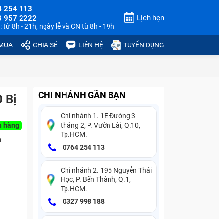
4 254 113
Lịch hẹn
3 957 2222
 từ 8h - 21h, ngày lễ và CN từ 8h - 19h
 MUA
CHIA SẺ
LIÊN HỆ
TUYỂN DỤNG
CHI NHÁNH GẦN BẠN
 Bị
Chi nhánh 1. 1E Đường 3
n hàng
tháng 2, P. Vườn Lài, Q.10,
Tp.HCM.
n
0764 254 113
Chi nhánh 2. 195 Nguyễn Thái
Học, P. Bến Thành, Q.1,
Tp.HCM.
0327 998 188