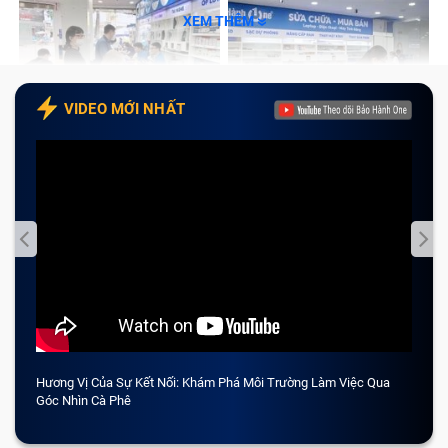
XEM THÊM
VIDEO MỚI NHẤT
Hương Vị Của Sự Kết Nối: Khám Phá Môi Trường Làm Việc Qua
CẢM 
Góc Nhìn Cà Phê