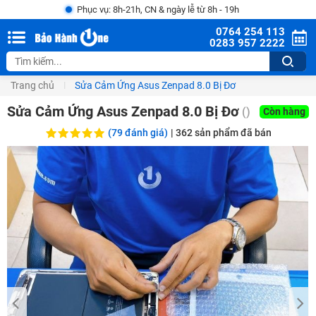
Phục vụ: 8h-21h, CN & ngày lễ từ 8h - 19h
0764 254 113
0283 957 2222
Trang chủ
Sửa Cảm Ứng Asus Zenpad 8.0 Bị Đơ
Sửa Cảm Ứng Asus Zenpad 8.0 Bị Đơ
()
Còn hàng
(79 đánh giá)
|
362
sản phẩm đã bán