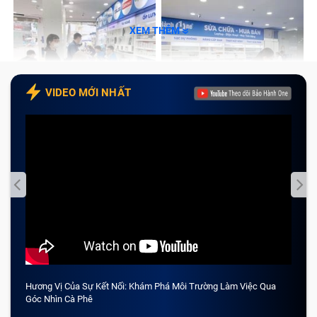
XEM THÊM
VIDEO MỚI NHẤT
Hương Vị Của Sự Kết Nối: Khám Phá Môi Trường Làm Việc Qua
CẢM 
Góc Nhìn Cà Phê