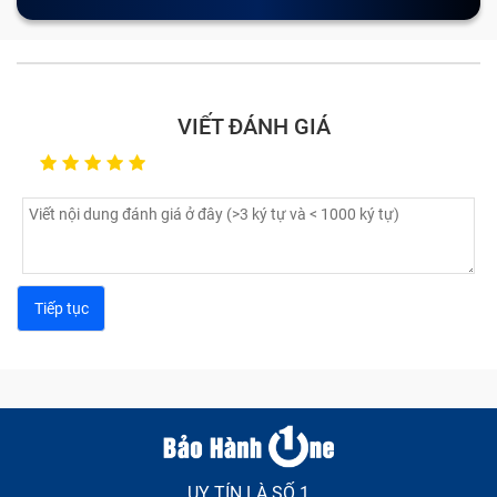
VIẾT ĐÁNH GIÁ
UY TÍN LÀ SỐ 1