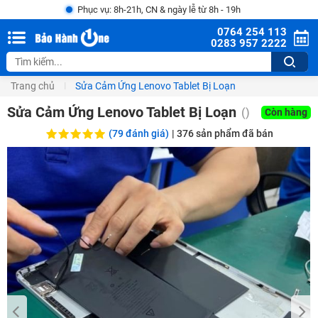
Phục vụ: 8h-21h, CN & ngày lễ từ 8h - 19h
0764 254 113
0283 957 2222
Trang chủ
Sửa Cảm Ứng Lenovo Tablet Bị Loạn
Sửa Cảm Ứng Lenovo Tablet Bị Loạn
()
Còn hàng
(79 đánh giá)
|
376
sản phẩm đã bán