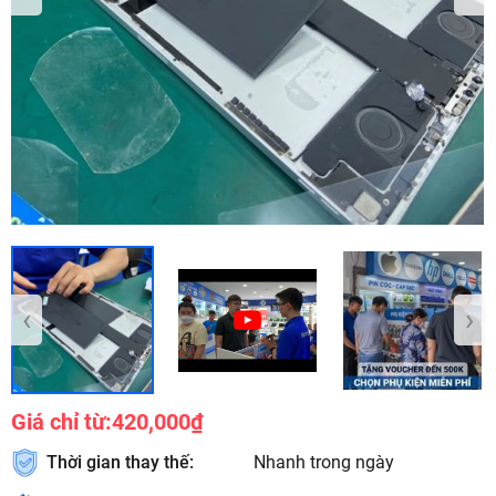
‹
›
Giá chỉ từ:
420,000₫
Thời gian thay thế:
Nhanh trong ngày