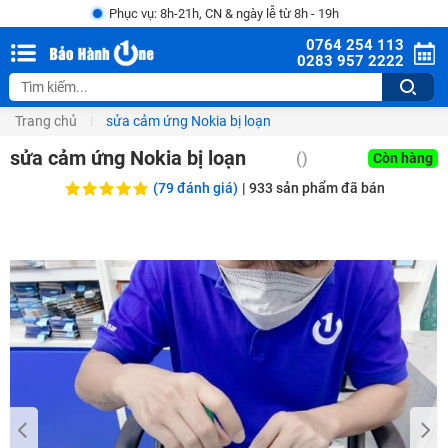
Phục vụ: 8h-21h, CN & ngày lễ từ 8h - 19h
0764 254 113
0283 957 2222
Trang chủ
sửa cảm ứng Nokia bị loạn
sửa cảm ứng Nokia bị loạn
()
Còn hàng
(79 đánh giá)
|
933
sản phẩm đã bán