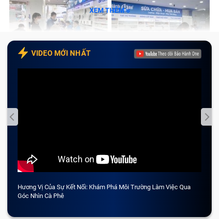
XEM THÊM
VIDEO MỚI NHẤT
Hương Vị Của Sự Kết Nối: Khám Phá Môi Trường Làm Việc Qua
CẢM 
Góc Nhìn Cà Phê