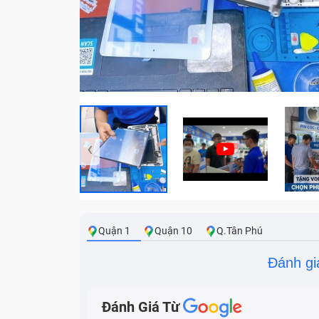
‹
Quận 1
Quận 10
Q.Tân Phú
Đánh gi
Đánh Giá Từ