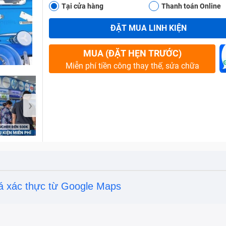
Tại cửa hàng
Thanh toán Online
ĐẶT MUA LINH KIỆN
Bảo Hành One
MUA (ĐẶT HẸN TRƯỚC)
Miễn phí tiền công thay thế, sửa chữa
›
á xác thực từ Google Maps