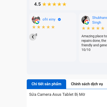
4.5
★★★★★
Shubhan
ofri einy
Singh
★★★★★
★★★★★
‹
null
Amazing place to
repairs done, the 
friendly and gene
10/10
Chi tiết sản phẩm
Chính sách dịch vụ
Sửa Camera Asus Tablet Bị Mờ