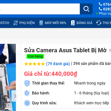
076
028
Phục vụ:
ATCH
PHỤ KIỆN
MÁY MỚI 98%
BẢNG GIÁ
THU
Sửa Camera Asus Tablet Bị Mờ
Còn hàng
|
394
sản phẩm đã bá
(79 đánh giá)
Giá chỉ từ:
440,000₫
Thời gian thay thế:
Nhanh trong ngày
Bảo hành:
1 - 6 tháng (tùy loại)
Quy trình sửa:
Khách xem trực tiếp