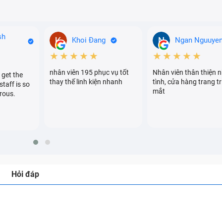
sh
Khoi Đang
Ngan Nguuye
★★★★★
★★★★★
nhân viên 195 phục vụ tốt
Nhân viên thân thiện n
 get the
thay thế linh kiện nhanh
tình, cửa hàng trang tr
staff is so
mắt
rous.
Hỏi đáp