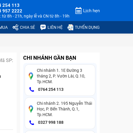
4 254 113
Lịch hẹn
3 957 2222
 từ 8h - 21h, ngày lễ và CN từ 8h - 19h
 MUA
CHIA SẺ
LIÊN HỆ
TUYỂN DỤNG
CHI NHÁNH GẦN BẠN
Mã SP:
Chi nhánh 1. 1E Đường 3
n
tháng 2, P. Vườn Lài, Q.10,
Tp.HCM.
0764 254 113
Chi nhánh 2. 195 Nguyễn Thái
Học, P. Bến Thành, Q.1,
Tp.HCM.
0327 998 188