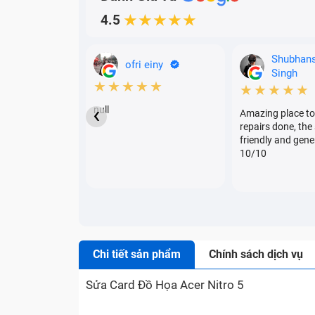
4.5
★★★★★
Shubhan
ofri einy
Singh
★★★★★
★★★★★
‹
null
Amazing place to
repairs done, the 
friendly and gene
10/10
Chi tiết sản phẩm
Chính sách dịch vụ
Sửa Card Đồ Họa Acer Nitro 5