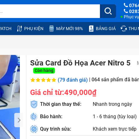
076
028
Phục vụ:
ATCH
PHỤ KIỆN
MÁY MỚI 98%
BẢNG GIÁ
THU
Sửa Card Đồ Họa Acer Nitro 5
Còn hàng
|
064
sản phẩm đã bá
(79 đánh giá)
Giá chỉ từ:
490,000₫
Thời gian thay thế:
Nhanh trong ngày
Bảo hành:
1 - 6 tháng (tùy loại)
Quy trình sửa:
Khách xem trực tiếp