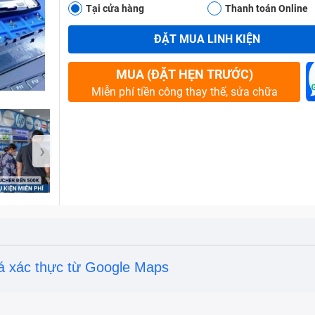
Tại cửa hàng
Thanh toán Online
ĐẶT MUA LINH KIỆN
Bảo Hành One
MUA (ĐẶT HẸN TRƯỚC)
Miễn phí tiền công thay thế, sửa chữa
›
á xác thực từ Google Maps