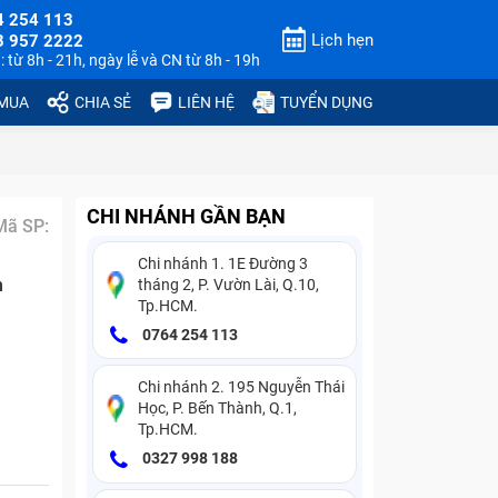
4 254 113
Lịch hẹn
3 957 2222
 từ 8h - 21h, ngày lễ và CN từ 8h - 19h
 MUA
CHIA SẺ
LIÊN HỆ
TUYỂN DỤNG
CHI NHÁNH GẦN BẠN
Mã SP:
Chi nhánh 1. 1E Đường 3
n
tháng 2, P. Vườn Lài, Q.10,
Tp.HCM.
0764 254 113
Chi nhánh 2. 195 Nguyễn Thái
Học, P. Bến Thành, Q.1,
Tp.HCM.
0327 998 188