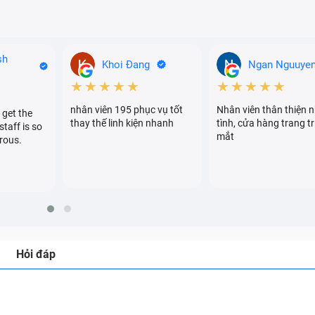
sh
Khoi Đang
Ngan Nguuye
★★★★★
★★★★★
nhân viên 195 phục vụ tốt
Nhân viên thân thiện n
 get the
thay thế linh kiện nhanh
tình, cửa hàng trang tr
staff is so
mắt
rous.
Hỏi đáp