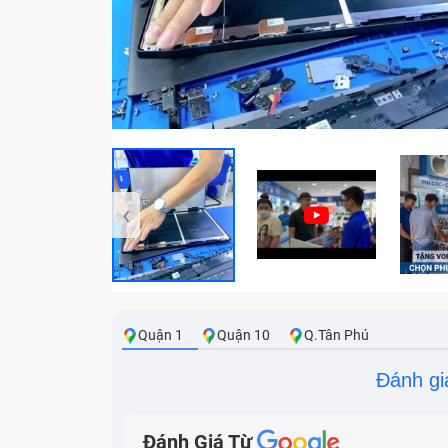
‹
Quận 1
Quận 10
Q.Tân Phú
Đánh gi
Đánh Giá Từ