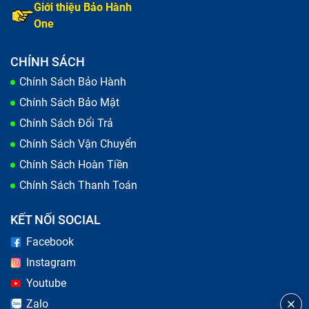
Giới thiệu Bảo Hành
One
CHÍNH SÁCH
Chính Sách Bảo Hành
Chính Sách Bảo Mật
Thay màn hình chữa điện thoại
Chính Sách Đổi Trả
Trong quá trình sử dụng, điện thoại của bạn xuất hiện
Chính Sách Vận Chuyển
những vết xước, hay màn hình bị vỡ do va đập mạnh
Chính Sách Hoàn Tiền
khi vô tình bạn làm rơi dế yêu. Lỗi này làm giảm khả
Chính Sách Thanh Toán
năng hiển thị và gây ảnh hưởng tới công việc, học tập
cũng như nhu cầu giải trí của bạn. Đây là những dấu
KẾT NỐI SOCIAL
hiệu thông báo đã đến lúc bạn nên đưa máy tới trung
Facebook
tâm để kiểm tra và thực hiện thay màn hình.
Instagram
Youtube
Zalo