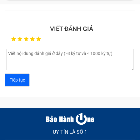
Một chiếc smartphone chứa rất nhiều linh kiện, bộ
phận. Nếu một trong chúng bị lỗi, hỏng thì bạn sẽ gặp
không ít phiền toái, rắc rối khi sử dụng; nghiêm trọng
VIẾT ĐÁNH GIÁ
hơn có thể phải thay máy mới nếu không sửa chữa kịp
thời. Vậy các lỗi, hỏng linh kiện cần mang sửa chữa
điện thoại là gì?
UY TÍN LÀ SỐ 1