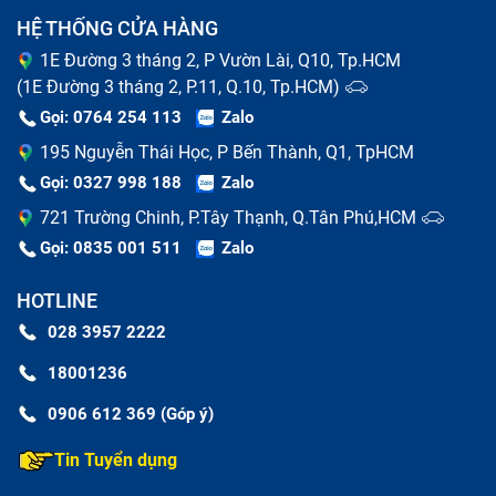
HỆ THỐNG CỬA HÀNG
Sửa chữa chữa điện thoại bao gồm những gì?
1E Đường 3 tháng 2, P Vườn Lài, Q10, Tp.HCM
Thay pin chữa điện thoại
(1E Đường 3 tháng 2, P.11, Q.10, Tp.HCM)
Gọi: 0764 254 113
Zalo
Pin điện thoại là linh kiện có tuổi thọ ngắn nhất so với
195 Nguyễn Thái Học, P Bến Thành, Q1, TpHCM
các bộ phận của máy. Khi pin của bạn có dấu hiệu
Gọi: 0327 998 188
Zalo
phồng rộp, chai lỳ, thời gian sử dụng ngắn thì báo hiệu
721 Trường Chinh, P.Tây Thạnh, Q.Tân Phú,HCM
đã tới lúc thay pin cho chiếc chữa điện thoại của bạn.
Gọi: 0835 001 511
Zalo
Nếu kéo dài tình trạng hỏng pin, có thể gây cháy nổ khi
HOTLINE
sạc máy cũng như sử dụng.
028 3957 2222
18001236
0906 612 369 (Góp ý)
Tin Tuyển dụng