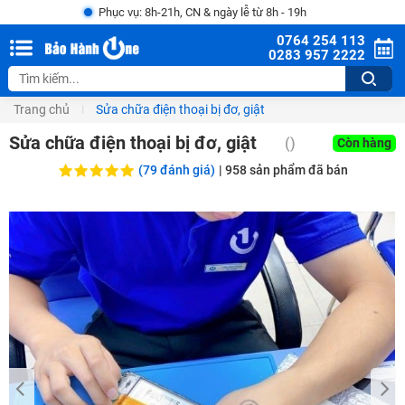
Phục vụ: 8h-21h, CN & ngày lễ từ 8h - 19h
0764 254 113
0283 957 2222
Trang chủ
Sửa chữa điện thoại bị đơ, giật
Sửa chữa điện thoại bị đơ, giật
()
Còn hàng
(79 đánh giá)
|
958
sản phẩm đã bán