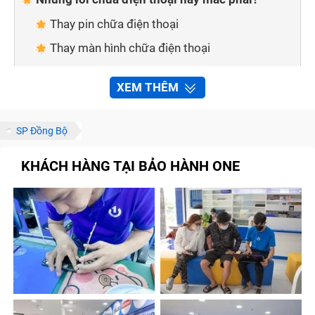
Thay pin chữa điện thoại
Thay màn hình chữa điện thoại
Thay mặt kính cảm ứng chữa điện thoại
XEM THÊM
Thay vỏ chữa điện thoại
Thay mic chữa điện thoại
SP Đồng Bộ
Thay main chữa điện thoại
KHÁCH HÀNG TẠI BẢO HÀNH ONE
An tâm về dịch vụ khi sửa chữa chữa điện thoại
tại Trung Tâm Bảo Hành One
Sửa chữa nhanh chóng, tiện lợi
Linh kiện đảm bảo chất lượng
Đội ngũ nhân viên giàu kinh nghiệm
Chế độ bảo hành chính hãng
Chính sách vận chuyển thuận tiện