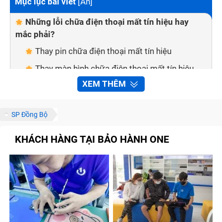
Mục lục bài viết
[
Ẩn
]
Những lỗi chữa điện thoại mất tín hiệu hay
mắc phải?
Thay pin chữa điện thoại mất tín hiệu
Thay màn hình chữa điện thoại mất tín hiệu
XEM THÊM
Thay mặt kính cảm ứng chữa điện thoại mất
tín hiệu
Thay vỏ chữa điện thoại mất tín hiệu
SP Đồng Bộ
Thay mic chữa điện thoại mất tín hiệu
KHÁCH HÀNG TẠI BẢO HÀNH ONE
Thay main chữa điện thoại mất tín hiệu
An tâm về dịch vụ khi sửa chữa chữa điện thoại
mất tín hiệu tại Trung Tâm Bảo Hành One
Sửa chữa nhanh chóng, tiện lợi
Linh kiện đảm bảo chất lượng