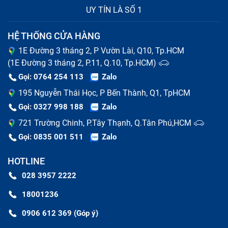
UY TÍN LÀ SỐ 1
HỆ THỐNG CỬA HÀNG
1E Đường 3 tháng 2, P Vườn Lài, Q10, Tp.HCM
(1E Đường 3 tháng 2, P.11, Q.10, Tp.HCM)
Sửa chữa chữa điện thoại mất tín hiệu bao gồm những
Gọi: 0764 254 113
Zalo
gì?
195 Nguyễn Thái Học, P Bến Thành, Q1, TpHCM
Thay pin chữa điện thoại mất tín hiệu
Gọi: 0327 998 188
Zalo
721 Trường Chinh, P.Tây Thạnh, Q.Tân Phú,HCM
Pin điện thoại là linh kiện có tuổi thọ ngắn nhất so với
Gọi: 0835 001 511
Zalo
các bộ phận của máy. Khi pin của bạn có dấu hiệu
phồng rộp, chai lỳ, thời gian sử dụng ngắn thì báo hiệu
HOTLINE
đã tới lúc thay pin cho chiếc chữa điện thoại mất tín
028 3957 2222
hiệu của bạn. Nếu kéo dài tình trạng hỏng pin, có thể
18001236
gây cháy nổ khi sạc máy cũng như sử dụng.
0906 612 369 (Góp ý)