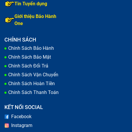
Tin Tuyển dụng
Giới thiệu Bảo Hành
One
CHÍNH SÁCH
Chính Sách Bảo Hành
Chính Sách Bảo Mật
Chính Sách Đổi Trả
Chính Sách Vận Chuyển
Thay màn hình chữa điện thoại mất tín hiệu
Chính Sách Hoàn Tiền
Chính Sách Thanh Toán
Trong quá trình sử dụng, điện thoại của bạn xuất hiện
những vết xước, hay màn hình bị vỡ do va đập mạnh
KẾT NỐI SOCIAL
khi vô tình bạn làm rơi dế yêu. Lỗi này làm giảm khả
Facebook
năng hiển thị và gây ảnh hưởng tới công việc, học tập
Instagram
cũng như nhu cầu giải trí của bạn. Đây là những dấu