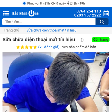
Phục vụ: 8h-21h, CN & ngày lễ từ 8h - 19h
0764 254 113
0283 957 2222
Trang chủ
Sửa chữa điện thoại mất tín hiệu
Sửa chữa điện thoại mất tín hiệu
()
Còn hàng
(79 đánh giá)
|
969
sản phẩm đã bán