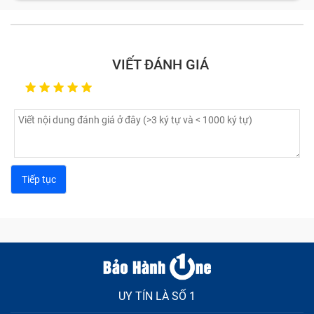
vài lỗi Bảo Hành One thường thấy nhất ở Chữa Ipad
Nhanh Chóng mà khách hàng mang tới trung tâm sửa:
Cảm ứng bị loạn:
Nguyên nhân gây nên lỗi này là do
VIẾT ĐÁNH GIÁ
có thể bạn đag sử dụng cục sạc không tương thích
với máy, hoặc màn hình bị lỗi khiến Chữa Ipad
Nhanh Chóng của bạn bị loạn cảm ứng, đơ hoặc
chậm khi thao thác khiến bạn vô cùng khó chịu.
Nứt vỏ màn hình:
Trong quá trình di chuyển bạn
không may làm rơi vớ chiếc máy tính bảng khiến vỏ
Chữa Ipad Nhanh Chóng bị móp, méo, hay trầy
xước làm mất đi thẩm mĩ.
Lỗi pin:
Lỗi này bao gồm tablet nhanh hết pin, sạc
không vào, sạc không đầy, báo pin ảo,...
Các lỗi khác: Chiếc Chữa Ipad Nhanh Chóng bị treo
logo, hỏng phím cứng, thiếu bộ nhớ,... Đừng lo vì đã có
Bảo Hành One sẽ giúp bạn khắc phục tất tần tật các
UY TÍN LÀ SỐ 1
lỗi này khi đến trung tâm sửa chữa.