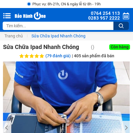
Phục vụ: 8h-21h, CN & ngày lễ từ 8h - 19h
0764 254 113
0283 957 2222
Trang chủ
Sửa Chữa Ipad Nhanh Chóng
Sửa Chữa Ipad Nhanh Chóng
()
Còn hàng
(79 đánh giá)
|
405
sản phẩm đã bán