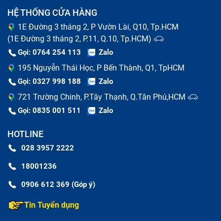
HỆ THỐNG CỬA HÀNG
1E Đường 3 tháng 2, P Vườn Lài, Q10, Tp.HCM
(1E Đường 3 tháng 2, P.11, Q.10, Tp.HCM)
Gọi: 0764 254 113
Zalo
195 Nguyễn Thái Học, P Bến Thành, Q1, TpHCM
Gọi: 0327 998 188
Zalo
721 Trường Chinh, P.Tây Thạnh, Q.Tân Phú,HCM
Gọi: 0835 001 511
Zalo
HOTLINE
028 3957 2222
Dấu hiệu Chữa Ipad Nhanh Chóng bị lỗi
18001236
0906 612 369 (Góp ý)
Nguyên nhân phổ biến khiến Chữa Ipad
Nhanh Chóng hư hỏng
Tin Tuyển dụng