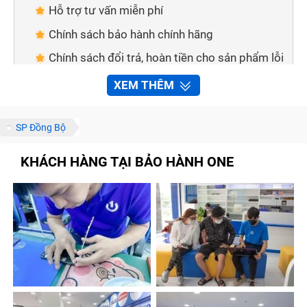
Hỗ trợ tư vấn miễn phí
Chính sách bảo hành chính hãng
Chính sách đổi trả, hoàn tiền cho sản phẩm lỗi
Đa dạng hình thức thanh toán
XEM THÊM
Giao hàng tận nơi
Cách thức để liên hệ với Trung Tâm Bảo Hành
SP Đồng Bộ
One
KHÁCH HÀNG TẠI BẢO HÀNH ONE
Thông qua số điện thoại
Thông qua các kênh thông tin
Những lưu ý để sửa chữa Chữa Ipad Nhanh
Chóng nhanh chóng tại Trung Tâm Bảo Hành One
Gọi điện để được tư vấn trước khi đến
Đặt trước lịch hẹn
Xem trước bảng báo giá