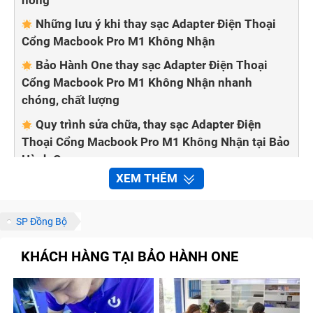
Những lưu ý khi thay sạc Adapter Điện Thoại
Cổng Macbook Pro M1 Không Nhận
Bảo Hành One thay sạc Adapter Điện Thoại
Cổng Macbook Pro M1 Không Nhận nhanh
chóng, chất lượng
Quy trình sửa chữa, thay sạc Adapter Điện
Thoại Cổng Macbook Pro M1 Không Nhận tại Bảo
Hành One
XEM THÊM
Adapter điện thoại có chức năng chuyển đổi điện áp
phù hợp khi sạc điện thoại. Sau thời gian dài sử dụng,
SP Đồng Bộ
bạn thấy điện thoại Cổng Macbook Pro M1 Không
KHÁCH HÀNG TẠI BẢO HÀNH ONE
Nhận vào pin chậm hơn hay không báo sạc, điều đầu
tiên hãy kiểm tra thử Adapter có vấn đề hay không.
Cùng Bảo Hành One tìm hiểu các dấu hiệu, nguyên