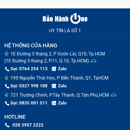
Điện thoại không vào pin có thể là do sạc điện thoại đã
bị hỏng
Các nguyên nhân dẫn tới sạc Adapter
UY TÍN LÀ SỐ 1
Điện Thoại Cổng Macbook Pro M1
HỆ THỐNG CỬA HÀNG
Không Nhận bị hỏng
1E Đường 3 tháng 2, P Vườn Lài, Q10, Tp.HCM
(1E Đường 3 tháng 2, P.11, Q.10, Tp.HCM)
Sau khi tìm hiểu rõ các dấu hiệu nhận biết sạc bị hỏng,
Gọi: 0764 254 113
Zalo
cùng Bảo Hành One tìm hiểu nguyên nhân gây ra tình
195 Nguyễn Thái Học, P Bến Thành, Q1, TpHCM
trạng này:
Gọi: 0327 998 188
Zalo
Đầu tiên có thể kể tới do bạn sử dụng sạc Adapter
721 Trường Chinh, P.Tây Thạnh, Q.Tân Phú,HCM
không chính hãng, không tương thích với điện thoại
Gọi: 0835 001 511
Zalo
khiến dòng điện ra vào không ổn định giữa nguồn
và thiết bị, lâu dần khiến chập, hỏng chíp,...
HOTLINE
Do bạn thường xuyên sạc máy ở môi trường ẩm
028 3957 2222
ướt, hay vô tình để nước ngấm dần vào Adapter