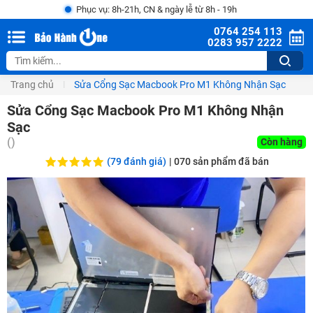
Phục vụ: 8h-21h, CN & ngày lễ từ 8h - 19h
0764 254 113
0283 957 2222
Trang chủ
Sửa Cổng Sạc Macbook Pro M1 Không Nhận Sạc
Sửa Cổng Sạc Macbook Pro M1 Không Nhận
Sạc
()
Còn hàng
(79 đánh giá)
|
070
sản phẩm đã bán