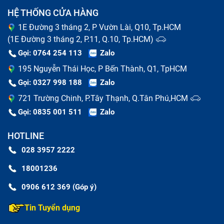
khiến dòng điện ra vào không ổn định giữa nguồn
HỆ THỐNG CỬA HÀNG
và thiết bị, lâu dần khiến chập, hỏng chíp,...
1E Đường 3 tháng 2, P Vườn Lài, Q10, Tp.HCM
Do bạn thường xuyên sạc máy ở môi trường ẩm
(1E Đường 3 tháng 2, P.11, Q.10, Tp.HCM)
ướt, hay vô tình để nước ngấm dần vào Adapter
Gọi: 0764 254 113
Zalo
khiến sạc bị đứt, chập mạch điện,...
195 Nguyễn Thái Học, P Bến Thành, Q1, TpHCM
Trong quá trình sử dụng, bạn làm rơi sạc Adapter,
Gọi: 0327 998 188
Zalo
hay để va vào vật cứng khiến mạch bên trong sạc bị
721 Trường Chinh, P.Tây Thạnh, Q.Tân Phú,HCM
lỏng, chập; hay đơn giản là thói quen lôi, kéo khiến
dây sạc bị căng, giãn, nứt, trơ dây đồng gây nguy
Gọi: 0835 001 511
Zalo
hiểm cho người sử dụng.
HOTLINE
Sau thời gian sử dụng lâu dài và liên tục, sạc
Adapter đã hết hạn sử dụng và cần thay thế. Lúc
028 3957 2222
này dù không muốn thì bạn vẫn nên sắm ngay sạc
18001236
mới để đảm bảo hiệu năng và độ bền cho điện thoại
cổng Vivo .
0906 612 369 (Góp ý)
Tin Tuyển dụng