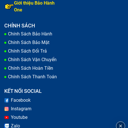
Giới thiệu Bảo Hành
One
CHÍNH SÁCH
Chính Sách Bảo Hành
Chính Sách Bảo Mật
Chính Sách Đổi Trả
Chính Sách Vận Chuyển
Chính Sách Hoàn Tiền
Chính Sách Thanh Toán
Bảo Hành One tư vấn nguyên nhân dẫn tới sạc Adapter
Điện thoại bị hỏng
KẾT NỐI SOCIAL
Facebook
Những lưu ý khi thay sạc Adapter Điện
Instagram
Thoại cổng Vivo
Youtube
Phụ kiện, linh kiện điện tử trên thị trường không chỉ
Zalo