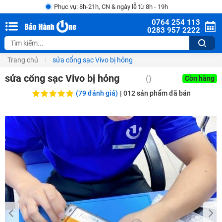
Phục vụ: 8h-21h, CN & ngày lễ từ 8h - 19h
0764 254 113
0283 957 2222
Trang chủ
sửa cổng sạc Vivo bị hỏng
sửa cổng sạc Vivo bị hỏng
()
Còn hàng
(79 đánh giá)
|
012
sản phẩm đã bán