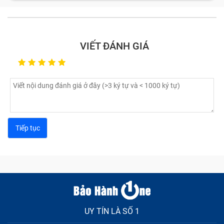
VIẾT ĐÁNH GIÁ
Điện thoại không vào pin có thể là do sạc điện thoại đã
bị hỏng
Các nguyên nhân dẫn tới sạc Adapter
Điện Thoại cổng Vivo bị hỏng
Sau khi tìm hiểu rõ các dấu hiệu nhận biết sạc bị hỏng,
cùng Bảo Hành One tìm hiểu nguyên nhân gây ra tình
trạng này:
Đầu tiên có thể kể tới do bạn sử dụng sạc Adapter
UY TÍN LÀ SỐ 1
không chính hãng, không tương thích với điện thoại