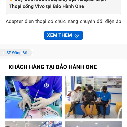
Thoại cổng Vivo tại Bảo Hành One
Adapter điện thoại có chức năng chuyển đổi điện áp
phù hợp khi sạc điện thoại. Sau thời gian dài sử dụng,
XEM THÊM
bạn thấy điện thoại cổng Vivo vào pin chậm hơn hay
không báo sạc, điều đầu tiên hãy kiểm tra thử Adapter
SP Đồng Bộ
có vấn đề hay không. Cùng Bảo Hành One tìm hiểu các
dấu hiệu, nguyên nhân và khi nào cần thay sạc Adapter
KHÁCH HÀNG TẠI BẢO HÀNH ONE
điện thoại cổng Vivo trong bài viết dưới đây nhé!
Dấu hiệu nào chỉ rõ bạn cần thay sạc
Adapter Điện Thoại cổng Vivo ?
Adapter điện thoại được hiểu đơn giản là cầu nối giữa
ổ điện và điện thoại. Khá dễ để phát hiện Adapter điện
thoại cổng Vivo bị hỏng và cần thay thế qua các dấu