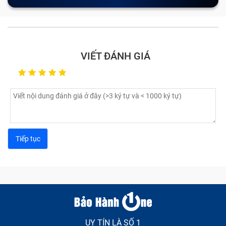
VIẾT ĐÁNH GIÁ
UY TÍN LÀ SỐ 1