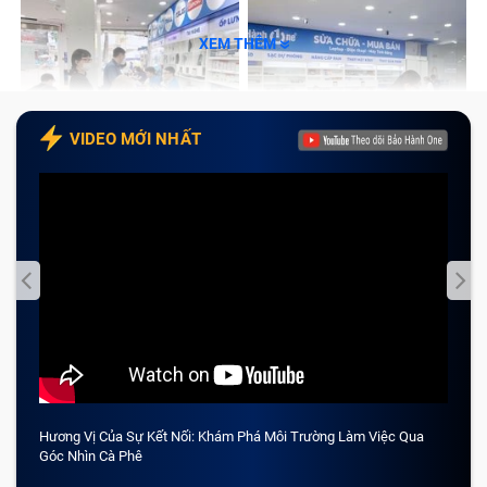
XEM THÊM
VIDEO MỚI NHẤT
Hương Vị Của Sự Kết Nối: Khám Phá Môi Trường Làm Việc Qua
CẢM 
Góc Nhìn Cà Phê