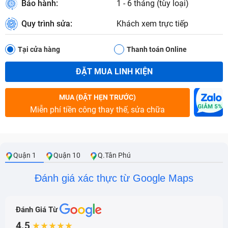
Bảo hành:
1 - 6 tháng (tùy loại)
Quy trình sửa:
Khách xem trực tiếp
Tại cửa hàng
Thanh toán Online
ĐẶT MUA LINH KIỆN
MUA (ĐẶT HẸN TRƯỚC)
Miễn phí tiền công thay thế, sửa chữa
Quận 1
Quận 10
Q.Tân Phú
Đánh giá xác thực từ Google Maps
Đánh Giá Từ
4.5
★★★★★