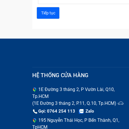
Sửa chữ
HỆ THỐNG CỬA HÀNG
Thay pin điện thoại
1E Đường 3 tháng 2, P Vườn Lài, Q10,
Tp.HCM
Pin điện thoại là linh kiện có tuổi thọ n
(1E Đường 3 tháng 2, P.11, Q.10, Tp.HCM)
phồng rộp, chai lỳ, thời gian sử dụng ngắn 
Gọi: 0764 254 113
Zalo
kéo dài tình trạng hỏng pin, có thể gây ch
195 Nguyễn Thái Học, P Bến Thành, Q1,
TpHCM