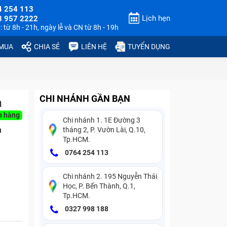
4 254 113
Lịch hẹn
3 957 2222
 từ 8h - 21h, ngày lễ và CN từ 8h - 19h
 MUA
CHIA SẺ
LIÊN HỆ
TUYỂN DỤNG
CHI NHÁNH GẦN BẠN
h
n hàng
Chi nhánh 1. 1E Đường 3
n
tháng 2, P. Vườn Lài, Q.10,
Tp.HCM.
0764 254 113
Chi nhánh 2. 195 Nguyễn Thái
Học, P. Bến Thành, Q.1,
Tp.HCM.
0327 998 188