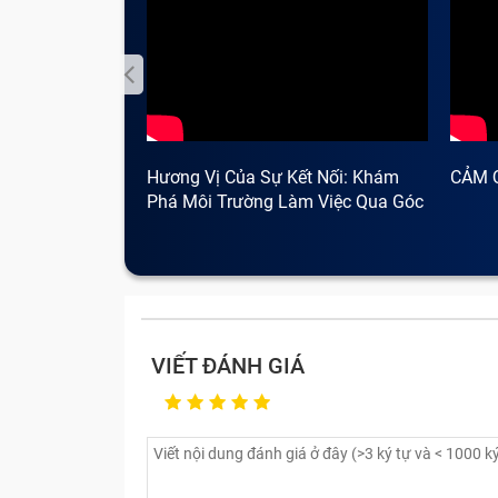
Những lỗi điện thoại hay mắc p
Một chiếc smartphone chứa rất nhiều linh
không ít phiền toái, rắc rối khi sử dụng; 
thời. Vậy các lỗi, hỏng linh kiện cần mang sử
Hương Vị Của Sự Kết Nối: Khám
CẢM 
Phá Môi Trường Làm Việc Qua Góc
Nhìn Cà Phê
VIẾT ĐÁNH GIÁ