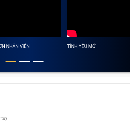
hải?
 kiện, bộ phận. Nếu một trong chúng bị lỗi, hỏng thì bạn 
nghiêm trọng hơn có thể phải thay máy mới nếu không sửa ch
a điện thoại là gì?
ƠN NHÂN VIÊN
TÌNH YÊU MỚI