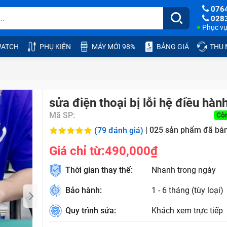
076
028
Phục vụ:
ATCH
PHỤ KIỆN
MÁY MỚI 98%
BẢNG GIÁ
THU
sửa điện thoại bị lỗi hệ điều hàn
Mã SP:
Cò
|
025
sản phẩm đã bá
(79 đánh giá)
Giá chỉ từ:
490,000₫
Thời gian thay thế:
Nhanh trong ngày
Bảo hành:
1 - 6 tháng (tùy loại)
Quy trình sửa:
Khách xem trực tiếp