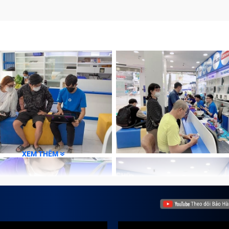
m lỗi
, hiệu quả tại Trung Tâm Bảo Hành One
XEM THÊM
n
ợc bảo hành