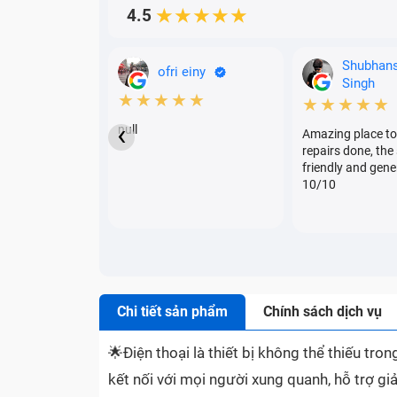
4.5
★★★★★
Shubhan
ofri einy
Singh
★★★★★
★★★★★
‹
null
Amazing place to
repairs done, the 
friendly and gene
10/10
Chi tiết sản phẩm
Chính sách dịch vụ
🌟
Điện thoại là thiết bị không thể thiếu tr
kết nối với mọi người xung quanh, hỗ trợ giả