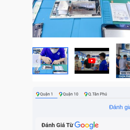
‹
Quận 1
Quận 10
Q.Tân Phú
Đánh gi
Đánh Giá Từ