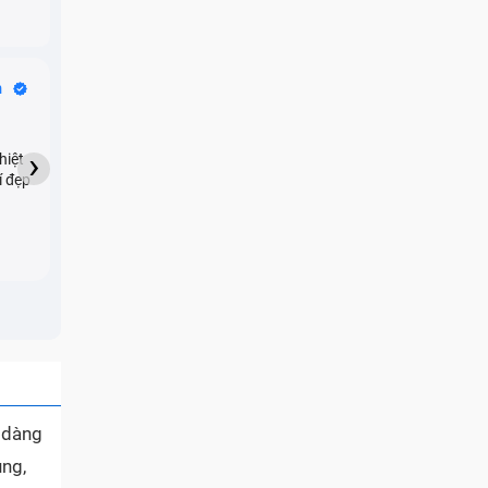
Bike Tours
n
Dragon
★★★★★
›
hiệt
My son downloaded some
í đẹp
games onto my phone,
which resulted in malicious
adware being installed and
preventing me from being
able to do anything as a
new ad would display every
few seconds. Removing the
games didn't resolve the
issue but I brought it in here
and they were able to
quickly remove the ads :)
ễ dàng
ụng,