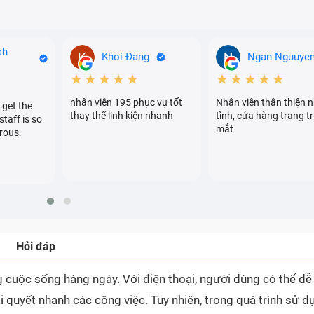
sh
Khoi Đang
Ngan Nguuye
★★★★★
★★★★★
nhân viên 195 phục vụ tốt
Nhân viên thân thiện n
 get the
thay thế linh kiện nhanh
tình, cửa hàng trang tr
staff is so
mắt
rous.
Hỏi đáp
ong cuộc sống hàng ngày. Với điện thoại, người dùng có thể d
i quyết nhanh các công việc. Tuy nhiên, trong quá trình sử d