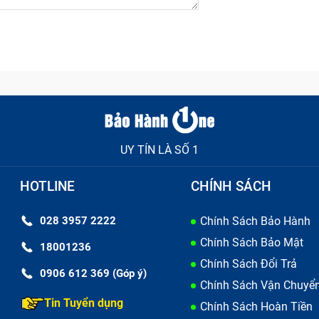
UY TÍN LÀ SỐ 1
a điện thoại bao gồm những gì?
HOTLINE
CHÍNH SÁCH
028 3957 2222
Chính Sách Bảo Hành
Chính Sách Bảo Mật
gắn nhất so với các bộ phận của máy. Khi pin của bạn có dấ
18001236
Chính Sách Đổi Trả
thì báo hiệu đã tới lúc thay pin cho chiếc điện thoại của b
0906 612 369 (Góp ý)
Chính Sách Vận Chuyể
áy nổ khi sạc máy cũng như sử dụng.
Tin Tuyển dụng
Chính Sách Hoàn Tiền