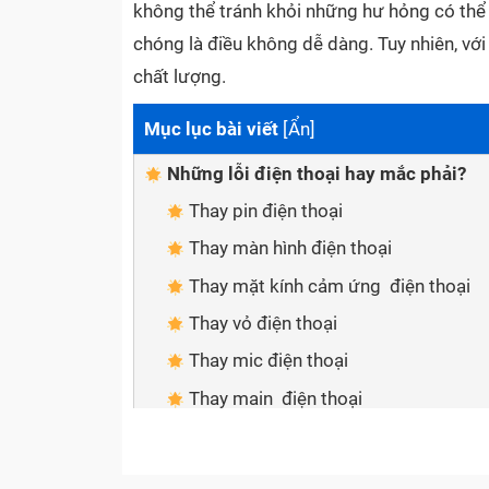
không thể tránh khỏi những hư hỏng có thể x
chóng là điều không dễ dàng. Tuy nhiên, v
chất lượng.
Mục lục bài viết
[
Ẩn
]
Những lỗi điện thoại hay mắc phải?
Thay pin điện thoại
Thay màn hình điện thoại
Thay mặt kính cảm ứng điện thoại
Thay vỏ điện thoại
Thay mic điện thoại
Thay main điện thoại
An tâm về dịch vụ khi sửa chữa điện 
Sửa chữa nhanh chóng, tiện lợi