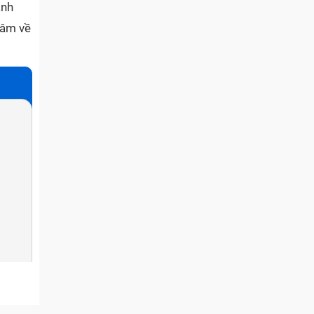
anh
tâm về