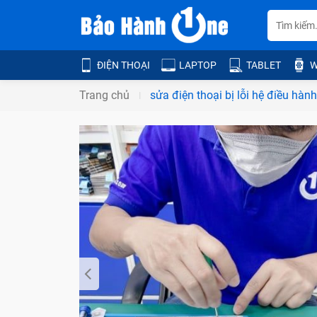
ĐIỆN THOẠI
LAPTOP
TABLET
W
Trang chủ
sửa điện thoại bị lỗi hệ điều hành