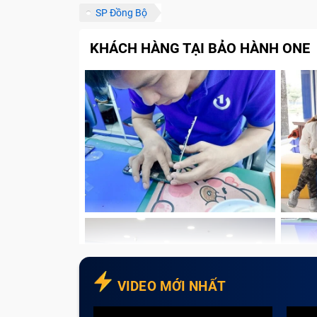
SP Đồng Bộ
Linh kiện đảm bảo chất lượng
Đội ngũ nhân viên giàu kinh nghiệm
KHÁCH HÀNG TẠI BẢO HÀNH ONE
Chế độ bảo hành chính hãng
Chính sách vận chuyển thuận tiện
Đa dạng hình thức thanh toán
Có chính sách hoàn tiền cho sản phẩ
Những lưu ý để sửa chữa nhanh chóng
Đặt lịch hẹn trước
Tham khảo giá trước khi sửa chữa
Liên hệ với trung tâm để được tư vấ
Lưu ý các sản phẩm được, không đư
Tạm kết
VIDEO MỚI NHẤT