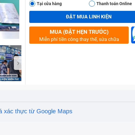
Tại cửa hàng
Thanh toán Online
ĐẶT MUA LINH KIỆN
Bảo Hành One
MUA (ĐẶT HẸN TRƯỚC)
Miễn phí tiền công thay thế, sửa chữa
›
á xác thực từ Google Maps