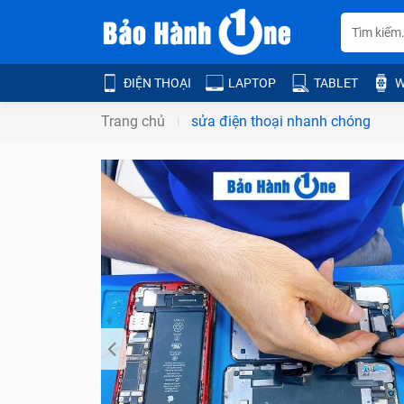
ĐIỆN THOẠI
LAPTOP
TABLET
W
Trang chủ
sửa điện thoại nhanh chóng