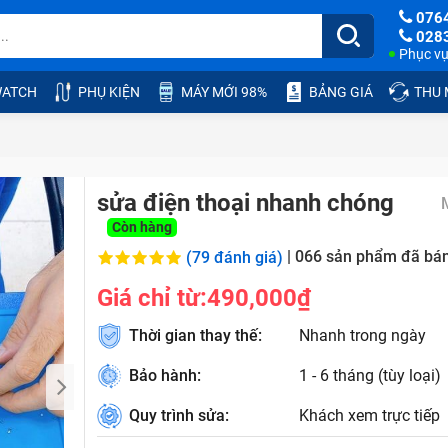
076
028
Phục vụ:
ATCH
PHỤ KIỆN
MÁY MỚI 98%
BẢNG GIÁ
THU
sửa điện thoại nhanh chóng
Còn hàng
|
066
sản phẩm đã bá
(79 đánh giá)
Giá chỉ từ:
490,000₫
Thời gian thay thế:
Nhanh trong ngày
Bảo hành:
1 - 6 tháng (tùy loại)
Quy trình sửa:
Khách xem trực tiếp