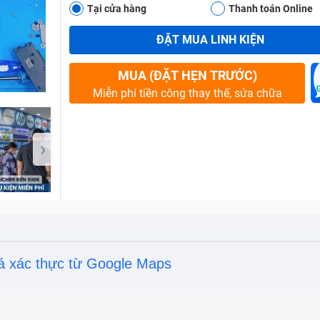
Tại cửa hàng
Thanh toán Online
ĐẶT MUA LINH KIỆN
Bảo Hành One
MUA (ĐẶT HẸN TRƯỚC)
Miễn phí tiền công thay thế, sửa chữa
›
á xác thực từ Google Maps