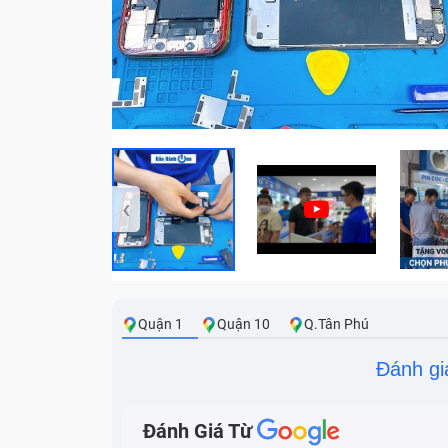
‹
Quận 1
Quận 10
Q.Tân Phú
Đánh gi
Đánh Giá Từ