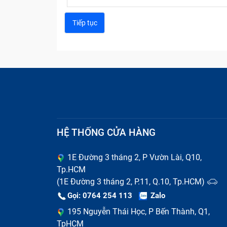
Sửa chữa điện
HỆ THỐNG CỬA HÀNG
Thay pin điện thoại nhanh chóng
1E Đường 3 tháng 2, P Vườn Lài, Q10,
Tp.HCM
Pin điện thoại là linh kiện có tuổi thọ n
(1E Đường 3 tháng 2, P.11, Q.10, Tp.HCM)
phồng rộp, chai lỳ, thời gian sử dụng ngắn
Gọi: 0764 254 113
Zalo
của bạn. Nếu kéo dài tình trạng hỏng pin, 
195 Nguyễn Thái Học, P Bến Thành, Q1,
TpHCM