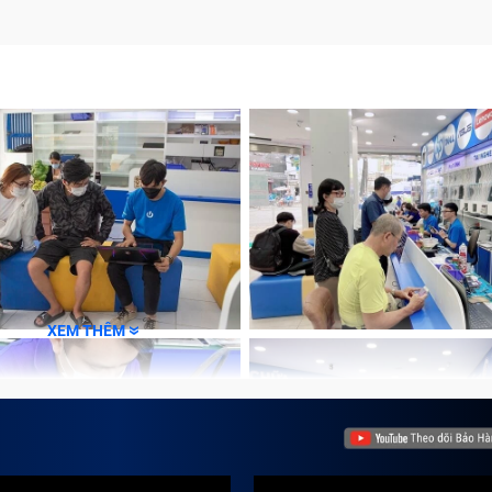
m lỗi
, hiệu quả tại Trung Tâm Bảo Hành One
XEM THÊM
n
ợc bảo hành