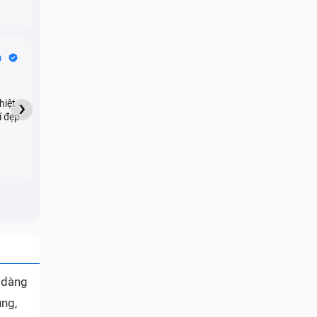
Bike Tours
n
Dragon
★★★★★
›
hiệt
My son downloaded some
í đẹp
games onto my phone,
which resulted in malicious
adware being installed and
preventing me from being
able to do anything as a
new ad would display every
few seconds. Removing the
games didn't resolve the
issue but I brought it in here
and they were able to
quickly remove the ads :)
ễ dàng
ụng,