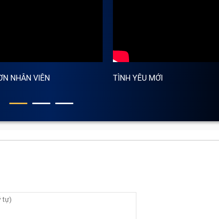
óng hay mắc phải?
 kiện, bộ phận. Nếu một trong chúng bị lỗi, hỏng thì bạn 
nghiêm trọng hơn có thể phải thay máy mới nếu không sửa ch
ửa điện thoại nhanh chóng là gì?
ƠN NHÂN VIÊN
TÌNH YÊU MỚI