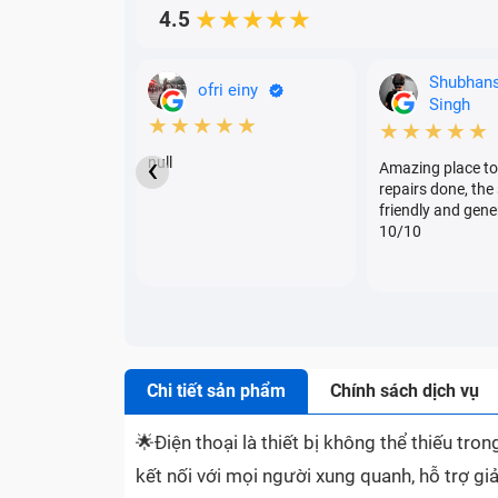
4.5
★★★★★
Shubhan
ofri einy
Singh
★★★★★
★★★★★
‹
null
Amazing place to
repairs done, the 
friendly and gene
10/10
Chi tiết sản phẩm
Chính sách dịch vụ
🌟
Điện thoại là thiết bị không thể thiếu tr
kết nối với mọi người xung quanh, hỗ trợ giả