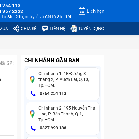
4 254 113
Lịch hẹn
3 957 2222
 từ 8h - 21h, ngày lễ và CN từ 8h - 19h
 MUA
CHIA SẺ
LIÊN HỆ
TUYỂN DỤNG
CHI NHÁNH GẦN BẠN
Mã SP:
Chi nhánh 1. 1E Đường 3
n
tháng 2, P. Vườn Lài, Q.10,
Tp.HCM.
0764 254 113
Chi nhánh 2. 195 Nguyễn Thái
Học, P. Bến Thành, Q.1,
Tp.HCM.
0327 998 188