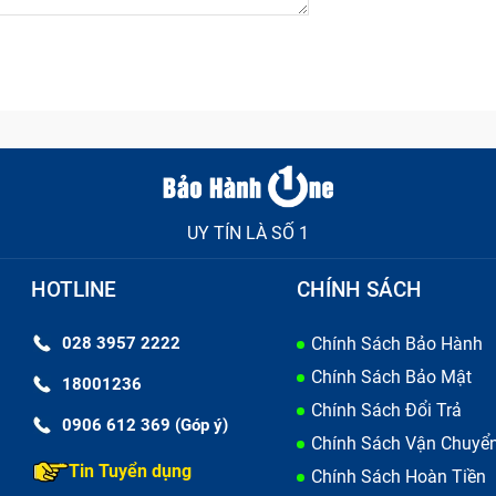
UY TÍN LÀ SỐ 1
 thoại nhanh chóng bao gồm những gì?
HOTLINE
CHÍNH SÁCH
028 3957 2222
Chính Sách Bảo Hành
Chính Sách Bảo Mật
gắn nhất so với các bộ phận của máy. Khi pin của bạn có dấ
18001236
Chính Sách Đổi Trả
 thì báo hiệu đã tới lúc thay pin cho chiếc điện thoại nhan
0906 612 369 (Góp ý)
Chính Sách Vận Chuyể
có thể gây cháy nổ khi sạc máy cũng như sử dụng.
Tin Tuyển dụng
Chính Sách Hoàn Tiền