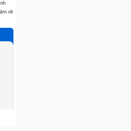
anh
tâm về