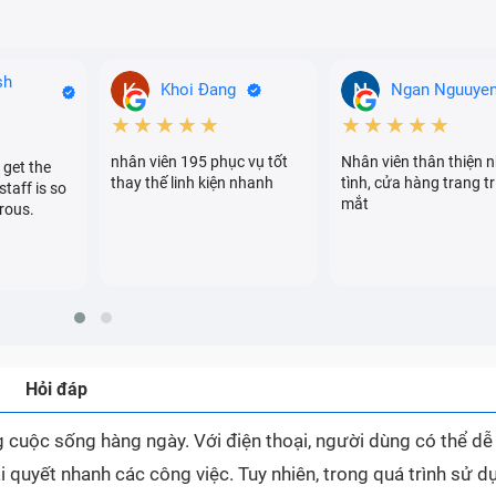
sh
Khoi Đang
Ngan Nguuye
★★★★★
★★★★★
nhân viên 195 phục vụ tốt
Nhân viên thân thiện n
 get the
thay thế linh kiện nhanh
tình, cửa hàng trang tr
staff is so
mắt
rous.
Hỏi đáp
ong cuộc sống hàng ngày. Với điện thoại, người dùng có thể d
i quyết nhanh các công việc. Tuy nhiên, trong quá trình sử d