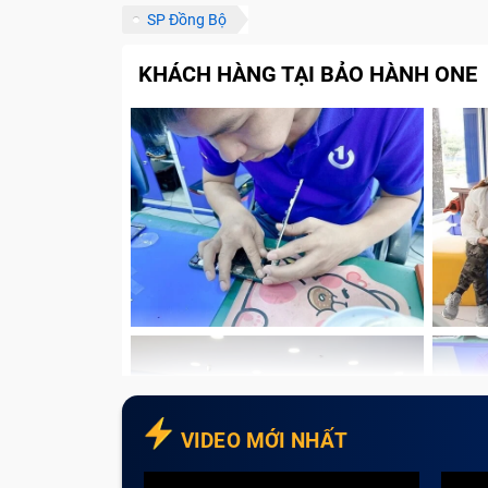
SP Đồng Bộ
Linh kiện đảm bảo chất lượng
Đội ngũ nhân viên giàu kinh nghiệm
KHÁCH HÀNG TẠI BẢO HÀNH ONE
Chế độ bảo hành chính hãng
Chính sách vận chuyển thuận tiện
Đa dạng hình thức thanh toán
Có chính sách hoàn tiền cho sản phẩ
Những lưu ý để sửa chữa nhanh chóng
Đặt lịch hẹn trước
Tham khảo giá trước khi sửa chữa
Liên hệ với trung tâm để được tư vấ
Lưu ý các sản phẩm được, không đư
Tạm kết
VIDEO MỚI NHẤT