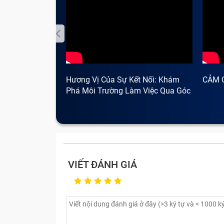
Những lỗi điện thoại nhanh ch
Một chiếc smartphone chứa rất nhiều linh
không ít phiền toái, rắc rối khi sử dụng; 
thời. Vậy các lỗi, hỏng linh kiện cần mang s
Hương Vị Của Sự Kết Nối: Khám
CẢM 
Phá Môi Trường Làm Việc Qua Góc
Nhìn Cà Phê
VIẾT ĐÁNH GIÁ