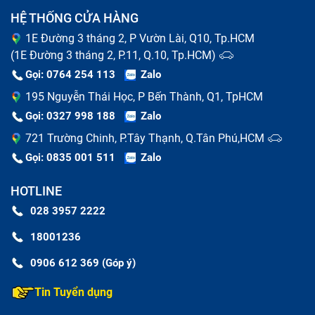
HỆ THỐNG CỬA HÀNG
Thay pin điện thoại vỡ
1E Đường 3 tháng 2, P Vườn Lài, Q10, Tp.HCM
(1E Đường 3 tháng 2, P.11, Q.10, Tp.HCM)
Pin điện thoại là linh kiện có tuổi thọ ngắn nhất so với
Gọi: 0764 254 113
Zalo
các bộ phận của máy. Khi pin của bạn có dấu hiệu
195 Nguyễn Thái Học, P Bến Thành, Q1, TpHCM
phồng rộp, chai lỳ, thời gian sử dụng ngắn thì báo hiệu
Gọi: 0327 998 188
Zalo
đã tới lúc thay pin cho chiếc điện thoại vỡ của bạn.
721 Trường Chinh, P.Tây Thạnh, Q.Tân Phú,HCM
Nếu kéo dài tình trạng hỏng pin, có thể gây cháy nổ khi
Gọi: 0835 001 511
Zalo
sạc máy cũng như sử dụng.
HOTLINE
028 3957 2222
18001236
0906 612 369 (Góp ý)
Tin Tuyển dụng