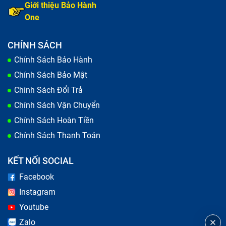
Giới thiệu Bảo Hành
One
CHÍNH SÁCH
Thay màn hình điện thoại vỡ
Chính Sách Bảo Hành
Chính Sách Bảo Mật
Trong quá trình sử dụng, điện thoại của bạn xuất hiện
Chính Sách Đổi Trả
những vết xước, hay màn hình bị vỡ do va đập mạnh
Chính Sách Vận Chuyển
khi vô tình bạn làm rơi dế yêu. Lỗi này làm giảm khả
Chính Sách Hoàn Tiền
năng hiển thị và gây ảnh hưởng tới công việc, học tập
Chính Sách Thanh Toán
cũng như nhu cầu giải trí của bạn. Đây là những dấu
hiệu thông báo đã đến lúc bạn nên đưa máy tới trung
KẾT NỐI SOCIAL
tâm để kiểm tra và thực hiện thay màn hình.
Facebook
Instagram
Youtube
Zalo