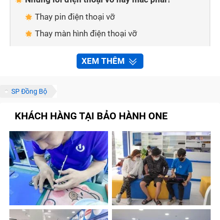
Thay pin điện thoại vỡ
Thay màn hình điện thoại vỡ
Thay mặt kính cảm ứng điện thoại vỡ
XEM THÊM
Thay vỏ điện thoại vỡ
Thay mic điện thoại vỡ
SP Đồng Bộ
Thay main điện thoại vỡ
KHÁCH HÀNG TẠI BẢO HÀNH ONE
An tâm về dịch vụ khi sửa chữa điện thoại vỡ
tại Trung Tâm Bảo Hành One
Sửa chữa nhanh chóng, tiện lợi
Linh kiện đảm bảo chất lượng
Đội ngũ nhân viên giàu kinh nghiệm
Chế độ bảo hành chính hãng
Chính sách vận chuyển thuận tiện