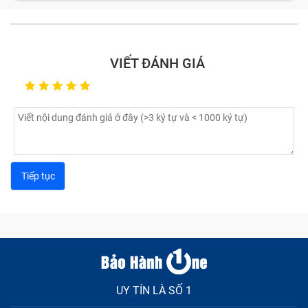
phận. Nếu một trong chúng bị lỗi, hỏng thì bạn sẽ gặp
không ít phiền toái, rắc rối khi sử dụng; nghiêm trọng
hơn có thể phải thay máy mới nếu không sửa chữa kịp
VIẾT ĐÁNH GIÁ
thời. Vậy các lỗi, hỏng linh kiện cần mang sửa điện
thoại vỡ là gì?
UY TÍN LÀ SỐ 1
Sửa chữa điện thoại vỡ bao gồm những gì?