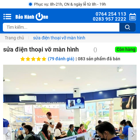
Phục vụ: 8h-21h, CN & ngày lễ từ 8h - 19h
0764 254 113
0283 957 2222
Trang chủ
sửa điện thoại vỡ màn hình
sửa điện thoại vỡ màn hình
()
Còn hàng
(79 đánh giá)
|
083
sản phẩm đã bán