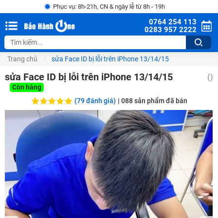
Phục vụ: 8h-21h, CN & ngày lễ từ 8h - 19h
0764 254 113
0283 957 2222
Trang chủ
sửa Face ID bị lỗi trên iPhone 13/14/15
sửa Face ID bị lỗi trên iPhone 13/14/15
()
Còn hàng
(79 đánh giá)
|
088
sản phẩm đã bán