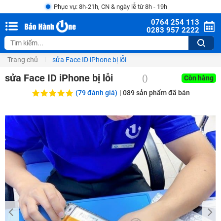
Phục vụ: 8h-21h, CN & ngày lễ từ 8h - 19h
0764 254 113
0283 957 2222
Trang chủ
sửa Face ID iPhone bị lỗi
sửa Face ID iPhone bị lỗi
()
Còn hàng
(79 đánh giá)
|
089
sản phẩm đã bán