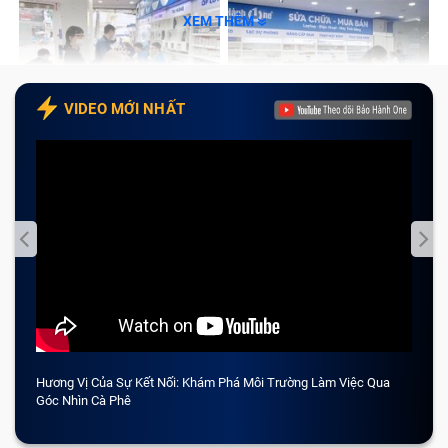
XEM THÊM
VIDEO MỚI NHẤT
Hương Vị Của Sự Kết Nối: Khám Phá Môi Trường Làm Việc Qua
CẢM 
Góc Nhìn Cà Phê