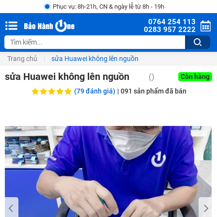
Phục vụ: 8h-21h, CN & ngày lễ từ 8h - 19h
0764 254 113
0283 957 2222
Trang chủ
sửa Huawei không lên nguồn
sửa Huawei không lên nguồn
()
Còn hàng
(79 đánh giá)
|
091
sản phẩm đã bán