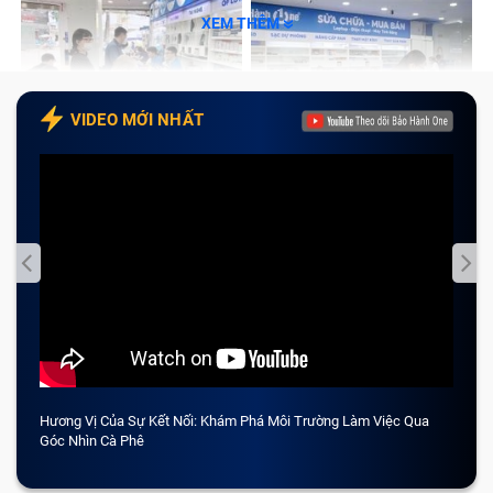
XEM THÊM
VIDEO MỚI NHẤT
Hương Vị Của Sự Kết Nối: Khám Phá Môi Trường Làm Việc Qua
CẢM 
Góc Nhìn Cà Phê