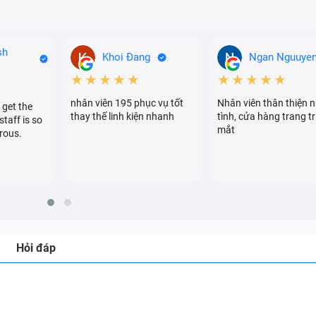
sh
Khoi Đang
Ngan Nguuye
★★★★★
★★★★★
nhân viên 195 phục vụ tốt
Nhân viên thân thiện n
 get the
thay thế linh kiện nhanh
tình, cửa hàng trang tr
staff is so
mắt
rous.
Hỏi đáp