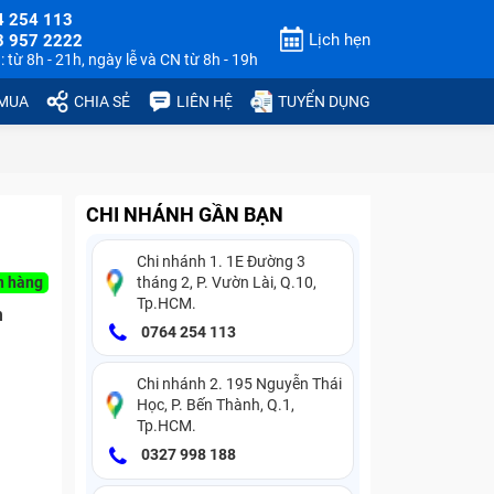
4 254 113
Lịch hẹn
3 957 2222
 từ 8h - 21h, ngày lễ và CN từ 8h - 19h
 MUA
CHIA SẺ
LIÊN HỆ
TUYỂN DỤNG
CHI NHÁNH GẦN BẠN
Chi nhánh 1. 1E Đường 3
n hàng
tháng 2, P. Vườn Lài, Q.10,
Tp.HCM.
n
0764 254 113
Chi nhánh 2. 195 Nguyễn Thái
Học, P. Bến Thành, Q.1,
Tp.HCM.
0327 998 188