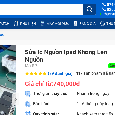
076
028
Phục vụ:
ATCH
PHỤ KIỆN
MÁY MỚI 98%
BẢNG GIÁ
THU
guồn
Sửa Ic Nguồn Ipad Không Lên
Nguồn
Mã SP:
Cò
|
417
sản phẩm đã bá
(79 đánh giá)
Giá chỉ từ:
740,000₫
Thời gian thay thế:
Nhanh trong ngày
Bảo hành:
1 - 6 tháng (tùy loại)
Quy trình sửa:
Khách xem trực tiếp