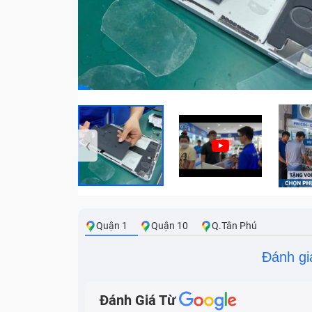
‹
Quận 1
Quận 10
Q.Tân Phú
Đánh gi
Đánh Giá Từ