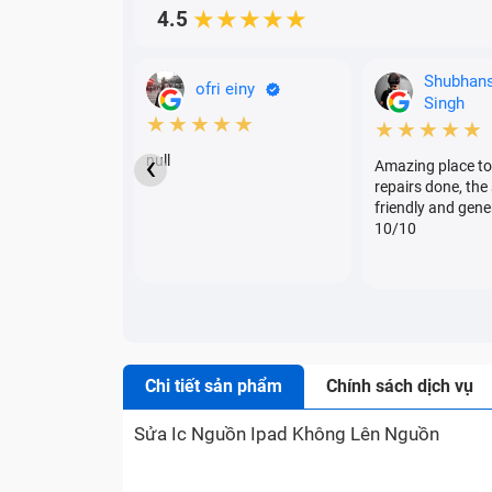
4.5
★★★★★
Shubhan
ofri einy
Singh
★★★★★
★★★★★
‹
null
Amazing place to
repairs done, the 
friendly and gene
10/10
Chi tiết sản phẩm
Chính sách dịch vụ
Sửa Ic Nguồn Ipad Không Lên Nguồn