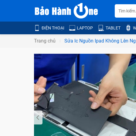
ĐIỆN THOẠI
LAPTOP
TABLET
W
Trang chủ
Sửa Ic Nguồn Ipad Không Lên N