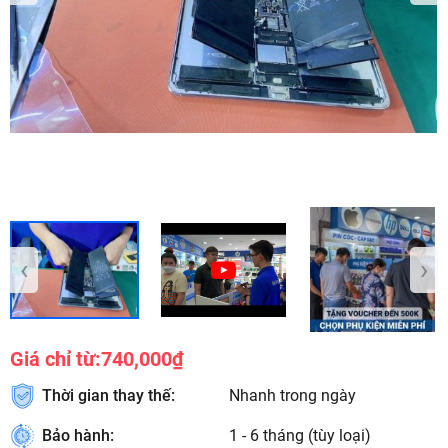
‹
›
Giá chỉ từ:
740,000₫
Thời gian thay thế:
Nhanh trong ngày
Bảo hành:
1 - 6 tháng (tùy loại)