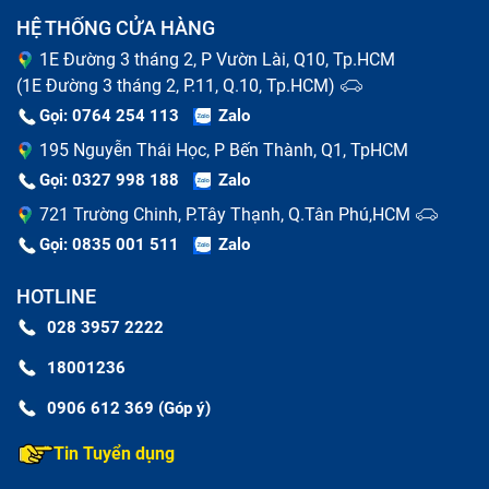
HỆ THỐNG CỬA HÀNG
1E Đường 3 tháng 2, P Vườn Lài, Q10, Tp.HCM
(1E Đường 3 tháng 2, P.11, Q.10, Tp.HCM)
Gọi: 0764 254 113
Zalo
195 Nguyễn Thái Học, P Bến Thành, Q1, TpHCM
Gọi: 0327 998 188
Zalo
721 Trường Chinh, P.Tây Thạnh, Q.Tân Phú,HCM
Gọi: 0835 001 511
Zalo
HOTLINE
Dấu hiệu Ipad 9Th bị lỗi
028 3957 2222
18001236
Nguyên nhân phổ biến khiến Ipad 9Th
0906 612 369 (Góp ý)
hư hỏng
Tin Tuyển dụng
Có nhiều nguyên nhân khiến tablet của bạn xảy ra