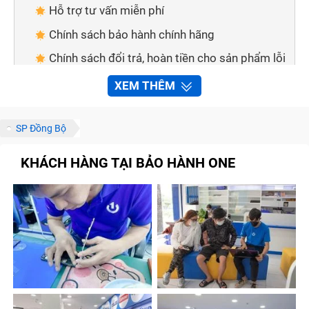
Hỗ trợ tư vấn miễn phí
Chính sách bảo hành chính hãng
Chính sách đổi trả, hoàn tiền cho sản phẩm lỗi
Đa dạng hình thức thanh toán
XEM THÊM
Giao hàng tận nơi
Cách thức để liên hệ với Trung Tâm Bảo Hành
SP Đồng Bộ
One
KHÁCH HÀNG TẠI BẢO HÀNH ONE
Thông qua số điện thoại
Thông qua các kênh thông tin
Những lưu ý để sửa chữa Ipad 9Th nhanh
chóng tại Trung Tâm Bảo Hành One
Gọi điện để được tư vấn trước khi đến
Đặt trước lịch hẹn
Xem trước bảng báo giá