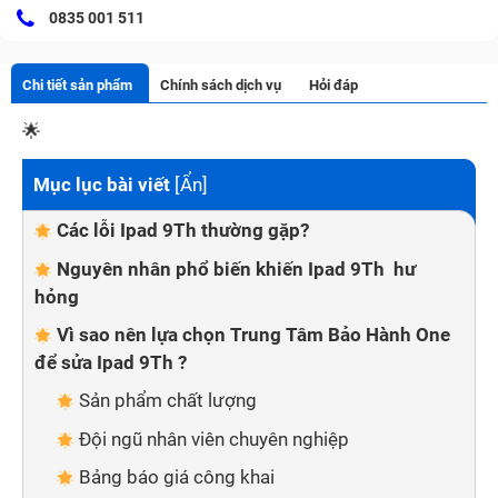
0835 001 511
Chi tiết sản phẩm
Chính sách dịch vụ
Hỏi đáp
🌟
Mục lục bài viết
[
Ẩn
]
Các lỗi Ipad 9Th thường gặp?
Nguyên nhân phổ biến khiến Ipad 9Th hư
hỏng
Vì sao nên lựa chọn Trung Tâm Bảo Hành One
để sửa Ipad 9Th ?
Sản phẩm chất lượng
Đội ngũ nhân viên chuyên nghiệp
Bảng báo giá công khai