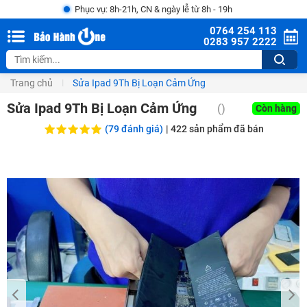
Phục vụ: 8h-21h, CN & ngày lễ từ 8h - 19h
0764 254 113
0283 957 2222
Trang chủ
Sửa Ipad 9Th Bị Loạn Cảm Ứng
Sửa Ipad 9Th Bị Loạn Cảm Ứng
()
Còn hàng
(79 đánh giá)
|
422
sản phẩm đã bán