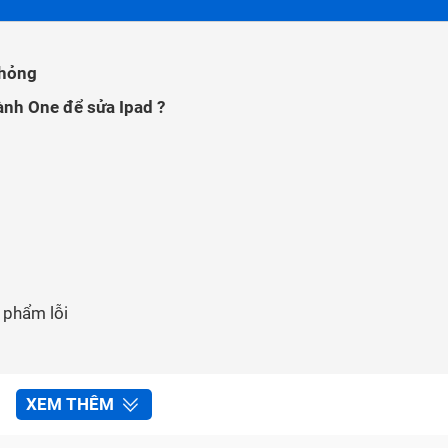
 hỏng
ành One để sửa Ipad ?
n phẩm lỗi
XEM THÊM
Bảo Hành One