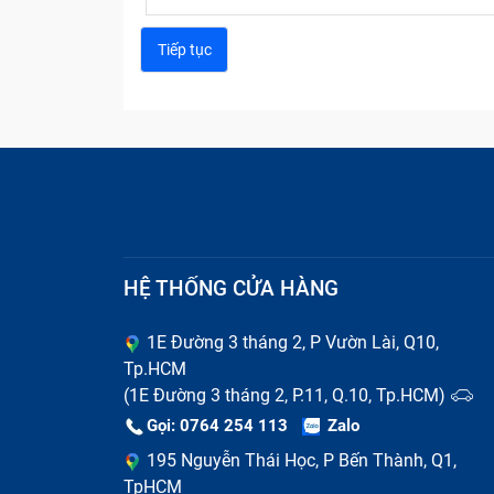
HỆ THỐNG CỬA HÀNG
1E Đường 3 tháng 2, P Vườn Lài, Q10,
Nguyên nhân phổ biến khiến I
Tp.HCM
(1E Đường 3 tháng 2, P.11, Q.10, Tp.HCM)
Có nhiều nguyên nhân khiến tablet của bạn 
Gọi: 0764 254 113
Zalo
Bảo Hành One thường gặp phải:
Do đã tới tuổi thọ của máy tính bảng nên
195 Nguyễn Thái Học, P Bến Thành, Q1,
TpHCM
Do bạn thường xuyên sử dụng máy tính 