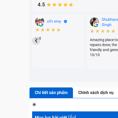
4.5
★★★★★
Shubhan
ofri einy
Singh
★★★★★
★★★★★
‹
null
Amazing place to
repairs done, the 
friendly and gene
10/10
Chi tiết sản phẩm
Chính sách dịch vụ
🌟
Mục lục bài viết
[
Ẩn
]