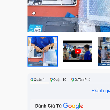
‹
Quận 1
Quận 10
Q.Tân Phú
Đánh gi
Đánh Giá Từ