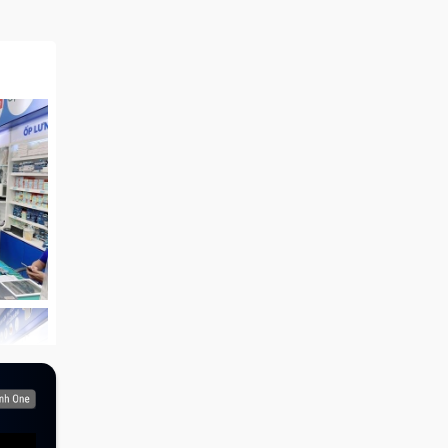
ển thì
ác nhau
âm Bảo
 khách