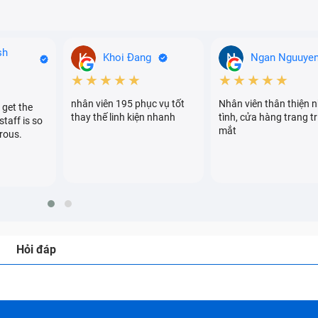
sh
Khoi Đang
Ngan Nguuye
★★★★★
★★★★★
nhân viên 195 phục vụ tốt
Nhân viên thân thiện n
 get the
thay thế linh kiện nhanh
tình, cửa hàng trang tr
staff is so
mắt
rous.
Hỏi đáp