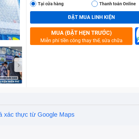
Tại cửa hàng
Thanh toán Online
ĐẶT MUA LINH KIỆN
Bảo Hành One
MUA (ĐẶT HẸN TRƯỚC)
Miễn phí tiền công thay thế, sửa chữa
›
á xác thực từ Google Maps