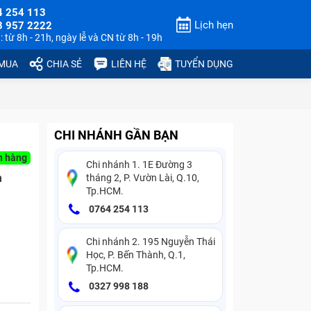
4 254 113
Lịch hẹn
3 957 2222
 từ 8h - 21h, ngày lễ và CN từ 8h - 19h
 MUA
CHIA SẺ
LIÊN HỆ
TUYỂN DỤNG
CHI NHÁNH GẦN BẠN
n hàng
Chi nhánh 1. 1E Đường 3
n
tháng 2, P. Vườn Lài, Q.10,
Tp.HCM.
0764 254 113
Chi nhánh 2. 195 Nguyễn Thái
Học, P. Bến Thành, Q.1,
Tp.HCM.
0327 998 188