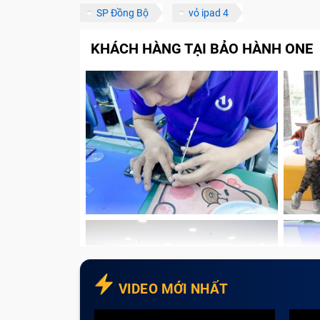
Thông qua số điện thoại
SP Đồng Bộ
vỏ ipad 4
Thông qua các kênh thông tin
KHÁCH HÀNG TẠI BẢO HÀNH ONE
Những lưu ý để sửa chữa Ipad nhanh
Gọi điện để được tư vấn trước khi đ
Đặt trước lịch hẹn
Xem trước bảng báo giá
Kiểm tra sản phẩm thuộc diện bảo h
Với tính chất công việc cần làm việc trên
Tablet chính là lựa chọn tuyệt vời cho khác
dẫn đến máy tablet bị hư hỏng và ảnh hưở
Hành One sẽ giúp khách hàng giải quyết kh
Các lỗi Ipad thường gặp?
VIDEO MỚI NHẤT
Trải qua nhiều năm thay và sửa chữa, dưới 