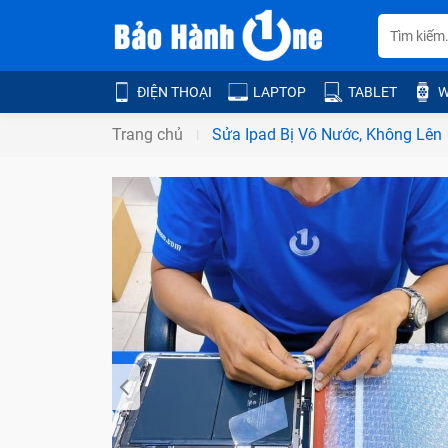
ĐIỆN THOẠI
LAPTOP
TABLET
W
Trang chủ
Sửa Ipad Bị Vô Nước, Không Lên