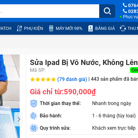
076
028
Phục vụ:
ATCH
PHỤ KIỆN
MÁY MỚI 98%
BẢNG GIÁ
THU
Sửa Ipad Bị Vô Nước, Không Lên
Mã SP:
Cò
|
443
sản phẩm đã bá
(79 đánh giá)
Giá chỉ từ:
590,000₫
Thời gian thay thế:
Nhanh trong ngày
Bảo hành:
1 - 6 tháng (tùy loại)
Quy trình sửa:
Khách xem trực tiếp