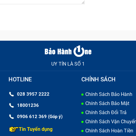
UY TÍN LÀ SỐ 1
HOTLINE
CHÍNH SÁCH
Dấu hiệu Ipad bị lỗi
028 3957 2222
Chính Sách Bảo Hành
pad hư hỏng
Chính Sách Bảo Mật
18001236
xảy ra những lỗi trên, dưới đây là 1 vài nguyên nhân phổ b
Chính Sách Đổi Trả
0906 612 369 (Góp ý)
Chính Sách Vận Chuyể
 hoạt động kém phần linh hoạt hơn.
Tin Tuyển dụng
Chính Sách Hoàn Tiền
bảng ở những nơi ẩm ướt, nhiệt độ quá thấp hoặc quá cao,