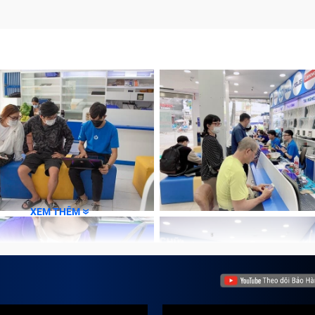
 chóng tại Trung Tâm Bảo Hành One
ến
ành
 màn hình máy đủ rộng nhưng vừa có thể thuận tiện di chuy
h hàng. Tuy nhiên, trong quá trình sử dụng vì nhiều lý do kh
XEM THÊM
ng đến học tập hay công việc. Sửa chữa Ipad tại Trung T
ó khăn này.
đây là một vài lỗi Bảo Hành One thường thấy nhất ở Ipad mà