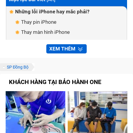
Những lỗi iPhone hay mắc phải?
Thay pin iPhone
Thay màn hình iPhone
Thay mặt kính cảm ứng iPhone
XEM THÊM
Thay vỏ iPhone
Thay mic iPhone
SP Đồng Bộ
Thay main iPhone
KHÁCH HÀNG TẠI BẢO HÀNH ONE
An tâm về dịch vụ khi sửa chữa iPhone tại
Trung Tâm Bảo Hành One
Sửa chữa nhanh chóng, tiện lợi
Linh kiện đảm bảo chất lượng
Đội ngũ nhân viên giàu kinh nghiệm
Chế độ bảo hành chính hãng