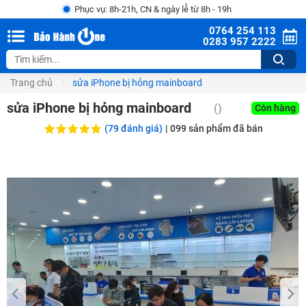
Phục vụ: 8h-21h, CN & ngày lễ từ 8h - 19h
0764 254 113
0283 957 2222
Trang chủ
sửa iPhone bị hỏng mainboard
sửa iPhone bị hỏng mainboard
()
Còn hàng
(79 đánh giá)
|
099
sản phẩm đã bán