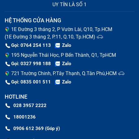
UY TÍN LÀ SỐ 1
Sửa chữa iPhone bao gồm những gì?
HỆ THỐNG CỬA HÀNG
Thay pin iPhone
1E Đường 3 tháng 2, P Vườn Lài, Q10, Tp.HCM
(1E Đường 3 tháng 2, P.11, Q.10, Tp.HCM)
Pin điện thoại là linh kiện có tuổi thọ ngắn nhất so với
Gọi: 0764 254 113
Zalo
các bộ phận của máy. Khi pin của bạn có dấu hiệu
195 Nguyễn Thái Học, P Bến Thành, Q1, TpHCM
phồng rộp, chai lỳ, thời gian sử dụng ngắn thì báo hiệu
Gọi: 0327 998 188
Zalo
đã tới lúc thay pin cho chiếc iPhone của bạn. Nếu kéo
721 Trường Chinh, P.Tây Thạnh, Q.Tân Phú,HCM
dài tình trạng hỏng pin, có thể gây cháy nổ khi sạc máy
Gọi: 0835 001 511
Zalo
cũng như sử dụng.
HOTLINE
028 3957 2222
18001236
0906 612 369 (Góp ý)