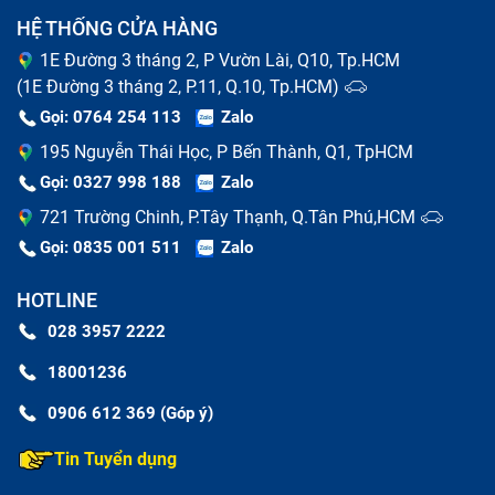
HỆ THỐNG CỬA HÀNG
Cảm ứng bị liệt, không nhận thao tác người dùng,
có thể ở vài điểm hoặc cả màn.
1E Đường 3 tháng 2, P Vườn Lài, Q10, Tp.HCM
Cảm ứng bị chậm hoặc loạn, tự động chạy mà
(1E Đường 3 tháng 2, P.11, Q.10, Tp.HCM)
không có người dùng tác động.
Gọi: 0764 254 113
Zalo
195 Nguyễn Thái Học, P Bến Thành, Q1, TpHCM
Nên thay full bộ màn hình iPhone
Gọi: 0327 998 188
Zalo
hay thay mặt kính điện thoại
721 Trường Chinh, P.Tây Thạnh, Q.Tân Phú,HCM
Gọi: 0835 001 511
Zalo
Để biết khi nào cần thay màn hình điện thoại iPhone ,
bạn cần nắm được cấu tạo của màn hình điện thoại
HOTLINE
iPhone trước. Cũng như hầu hết các dòng
028 3957 2222
smartphone khác, màn hình điện thoại iPhone có 4
18001236
phần:
0906 612 369 (Góp ý)
Màn hình LCD
Cảm ứng
Tin Tuyển dụng
Film