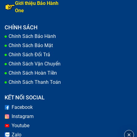
Giới thiệu Bảo Hành
Lớp kính ngoài
One
Khi 1 trong 4 lớp cấu tạo màn hình này bị tổn thương,
khả năng điện thoại iPhone bị hỏng màn hình là tương
CHÍNH SÁCH
đối cao. Câu hỏi đặt ra là, vì sao có lúc cần thay
Chính Sách Bảo Hành
nguyên bộ màn hình, có lúc chỉ cần thay mặt kính?
Chúng khác nhau ở điểm nào?
Chính Sách Bảo Mật
Chính Sách Đổi Trả
Chính Sách Vận Chuyển
Chính Sách Hoàn Tiền
Chính Sách Thanh Toán
KẾT NỐI SOCIAL
Facebook
Instagram
Youtube
Zalo