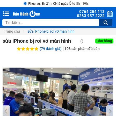
Phục vụ: 8h-21h, CN & ngày lễ từ 8h - 19h
0764 254 113
0283 957 2222
Trang chủ
sửa iPhone bị rơi vỡ màn hình
sửa iPhone bị rơi vỡ màn hình
()
Còn hàng
(79 đánh giá)
|
103
sản phẩm đã bán