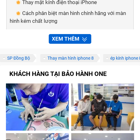
Thay mặt kính điện thoại iPhone
Cách phân biệt màn hình chính hãng với màn
hình kém chất lượng
Mẹo nhỏ giúp bạn phân biệt 2 loại màn hình:
XEM THÊM
Thay màn hình điện thoại tại nhà nên hay
không?
SP Đồng Bộ
Thay màn hình iphone 8
ép kính iphone 
Bảo hành one thay màn hình iPhone nhanh
chóng, chất lượng
KHÁCH HÀNG TẠI BẢO HÀNH ONE
Quy trình sửa chữa, thay màn hình iPhone tại
Bảo Hành One
Tạm kết
Dấu hiệu cần thay màn hình điện thoại
iPhone