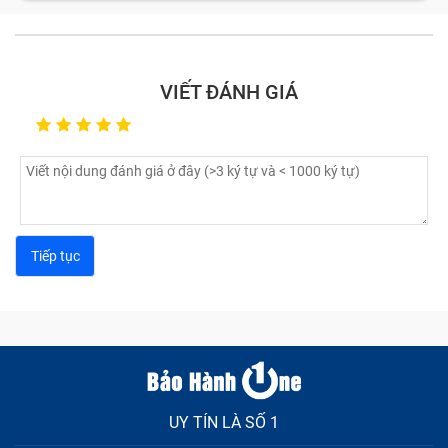
VIẾT ĐÁNH GIÁ
Hình ảnh hiển thị sai tông màu (loang, nhòe màu).
Màn hình xuất hiện các sọc, đốm màu, đốm sáng.
Không thể hiển thị hình ảnh, màn hình chỉ có màu
đen.
UY TÍN LÀ SỐ 1