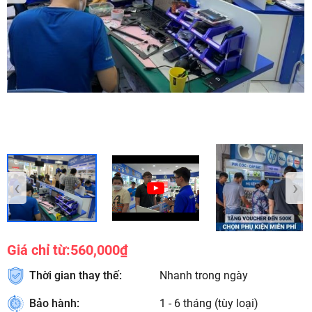
‹
›
Giá chỉ từ:
560,000₫
Thời gian thay thế:
Nhanh trong ngày
Bảo hành:
1 - 6 tháng (tùy loại)