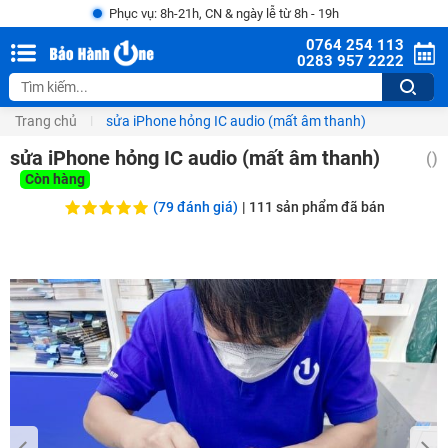
Phục vụ: 8h-21h, CN & ngày lễ từ 8h - 19h
0764 254 113
0283 957 2222
Trang chủ
sửa iPhone hỏng IC audio (mất âm thanh)
sửa iPhone hỏng IC audio (mất âm thanh)
()
Còn hàng
(79 đánh giá)
|
111
sản phẩm đã bán