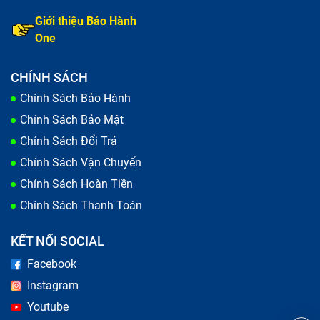
đã tới lúc thay pin cho chiếc iPhone hỏng IC audio
Giới thiệu Bảo Hành
(mất âm thanh) của bạn. Nếu kéo dài tình trạng hỏng
One
pin, có thể gây cháy nổ khi sạc máy cũng như sử dụng.
CHÍNH SÁCH
Chính Sách Bảo Hành
Chính Sách Bảo Mật
Chính Sách Đổi Trả
Chính Sách Vận Chuyển
Chính Sách Hoàn Tiền
Chính Sách Thanh Toán
KẾT NỐI SOCIAL
Facebook
Instagram
Thay màn hình iPhone hỏng IC audio (mất âm
Youtube
thanh)