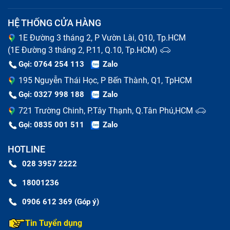
HỆ THỐNG CỬA HÀNG
1E Đường 3 tháng 2, P Vườn Lài, Q10, Tp.HCM
(1E Đường 3 tháng 2, P.11, Q.10, Tp.HCM)
Gọi: 0764 254 113
Zalo
195 Nguyễn Thái Học, P Bến Thành, Q1, TpHCM
Gọi: 0327 998 188
Zalo
721 Trường Chinh, P.Tây Thạnh, Q.Tân Phú,HCM
Sửa chữa iPhone hỏng IC audio (mất âm thanh) bao
Gọi: 0835 001 511
Zalo
gồm những gì?
HOTLINE
Thay pin iPhone hỏng IC audio (mất âm
028 3957 2222
thanh)
18001236
Pin điện thoại là linh kiện có tuổi thọ ngắn nhất so với
0906 612 369 (Góp ý)
các bộ phận của máy. Khi pin của bạn có dấu hiệu
Tin Tuyển dụng
phồng rộp, chai lỳ, thời gian sử dụng ngắn thì báo hiệu