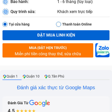
Bảo hành:
1 - 6 tháng (tùy loại)
Quy trình sửa:
Khách xem trực tiếp
Tại cửa hàng
Thanh toán Online
ĐẶT MUA LINH KIỆN
MUA (ĐẶT HẸN TRƯỚC)
Miễn phí tiền công thay thế, sửa chữa
Quận 1
Quận 10
Q.Tân Phú
Đánh giá xác thực từ Google Maps
Đánh Giá Từ
4.5
★★★★★