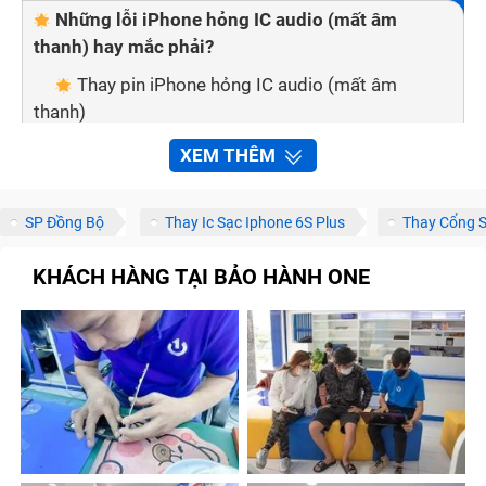
Những lỗi iPhone hỏng IC audio (mất âm
thanh) hay mắc phải?
Thay pin iPhone hỏng IC audio (mất âm
thanh)
Thay màn hình iPhone hỏng IC audio (mất âm
XEM THÊM
thanh)
Thay mặt kính cảm ứng iPhone hỏng IC audio
SP Đồng Bộ
Thay Ic Sạc Iphone 6S Plus
Thay Cổng S
(mất âm thanh)
KHÁCH HÀNG TẠI BẢO HÀNH ONE
Thay vỏ iPhone hỏng IC audio (mất âm thanh)
Thay mic iPhone hỏng IC audio (mất âm
thanh)
Thay main iPhone hỏng IC audio (mất âm
thanh)
An tâm về dịch vụ khi sửa chữa iPhone hỏng IC
audio (mất âm thanh) tại Trung Tâm Bảo Hành