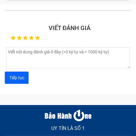
chữa kịp thời như dưới đây.
Lỗi màn hình laptop Quận 1
VIẾT ĐÁNH GIÁ
Màn hình laptop có thể gặp phải một số lỗi phổ biến
ảnh hưởng đến trải nghiệm người dùng. Một trong
những dấu hiệu thường gặp là màn hình bị sọc ngang
hoặc dọc, gây khó chịu khi sử dụng. Nếu bạn thấy màn
hình nhấp nháy liên tục, đó có thể là dấu hiệu của sự
cố về phần cứng hoặc phần mềm.
UY TÍN LÀ SỐ 1