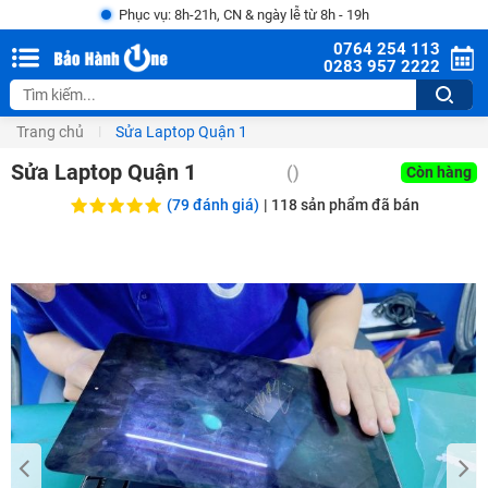
Phục vụ: 8h-21h, CN & ngày lễ từ 8h - 19h
0764 254 113
0283 957 2222
Trang chủ
Sửa Laptop Quận 1
Sửa Laptop Quận 1
()
Còn hàng
(79 đánh giá)
|
118
sản phẩm đã bán