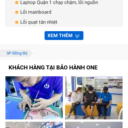
Laptop Quận 1 chạy chậm, lỗi nguồn
Lỗi mainboard
Lỗi quạt tản nhiệt
Laptop bị lỗi pin
XEM THÊM
Laptop lỗi tín hiệu, không có âm thanh
Dịch vụ sửa chữa laptop chất lượng cao,
SP Đồng Bộ
chuyên nghiệp tại Bảo Hành One
KHÁCH HÀNG TẠI BẢO HÀNH ONE
Được tư vấn miễn phí
Có thể tham khảo giá trước trên website
Sản phẩm thay thế chất lượng cao
Sửa chữa Quận 1 an toàn - công nghệ kỹ thuật
hiện đại
Có nhiều hệ thống trên toàn Thành phố Hồ Chí
Minh