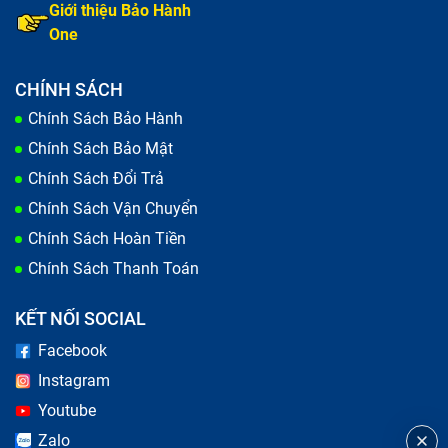
Giới thiệu Bảo Hành
One
CHÍNH SÁCH
Chính Sách Bảo Hành
Chính Sách Bảo Mật
Chính Sách Đổi Trả
Chính Sách Vận Chuyển
Chính Sách Hoàn Tiền
Chính Sách Thanh Toán
Kỹ thuật viên kiểm tra sơ bộ trước khi sửa chữa laptop
KẾT NỐI SOCIAL
Laptop Quận 1 chạy chậm, lỗi nguồn
Facebook
Instagram
Đầu tiên, nếu laptop không bật lên dù bạn đã ấn nút
Youtube
nguồn hoặc màn hình không sáng, đó có thể là do vấn
Zalo
đề với nguồn điện. Một dấu hiệu khác là màn hình tối