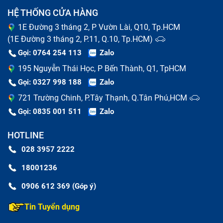
HỆ THỐNG CỬA HÀNG
1E Đường 3 tháng 2, P Vườn Lài, Q10, Tp.HCM
Một vấn đề khác là màu sắc hiển thị sai lệch, màn hình
(1E Đường 3 tháng 2, P.11, Q.10, Tp.HCM)
Gọi: 0764 254 113
Zalo
bị tối đen, tối mờ hoặc không lên là dấu hiệu nghiêm
trọng, có thể do lỗi đèn nền hoặc cáp kết
195 Nguyễn Thái Học, P Bến Thành, Q1, TpHCM
Gọi: 0327 998 188
Zalo
nối, blacklight, Cable LCD, cao áp. Ngoài ra, bạn cũng
721 Trường Chinh, P.Tây Thạnh, Q.Tân Phú,HCM
có thể gặp phải hiện tượng màn hình bị vỡ, móp méo,
Gọi: 0835 001 511
Zalo
màn hình bị mờ, xuất hiện điểm chết (dead pixel) hoặc
bị nứt do va đập.
HOTLINE
Các vấn đề khác bao gồm hiện tượng ghosting (hình
028 3957 2222
ảnh mờ) và màn hình không sáng đều. Nếu laptop của
18001236
bạn gặp phải bất kỳ dấu hiệu nào trên, hãy kiểm tra và
0906 612 369 (Góp ý)
sửa chữa ngay để tránh làm hỏng thêm các bộ phận
Tin Tuyển dụng
khác.