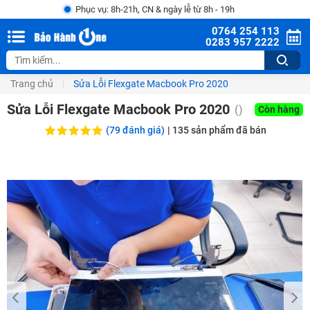
Phục vụ: 8h-21h, CN & ngày lễ từ 8h - 19h
0764 254 113
0283 957 2222
Trang chủ
Sửa Lỗi Flexgate Macbook Pro 2020
Sửa Lỗi Flexgate Macbook Pro 2020
()
Còn hàng
(79 đánh giá)
|
135
sản phẩm đã bán