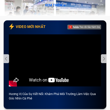
XEM THÊM
VIDEO MỚI NHẤT
Hương Vị Của Sự Kết Nối: Khám Phá Môi Trường Làm Việc Qua
CẢM 
Góc Nhìn Cà Phê