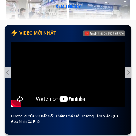
XEM THÊM
VIDEO MỚI NHẤT
Hương Vị Của Sự Kết Nối: Khám Phá Môi Trường Làm Việc Qua
CẢM 
Góc Nhìn Cà Phê