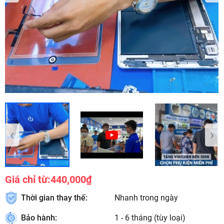
‹
›
Giá chỉ từ:
440,000₫
Thời gian thay thế:
Nhanh trong ngày
Bảo hành:
1 - 6 tháng (tùy loại)