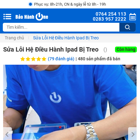
Phục vụ: 8h-21h, CN & ngày lễ từ 8h - 19h
0764 254 113
0283 957 2222
Trang chủ
Sửa Lỗi Hệ Điều Hành Ipad Bị Treo
Sửa Lỗi Hệ Điều Hành Ipad Bị Treo
()
Còn hàng
(79 đánh giá)
|
480
sản phẩm đã bán