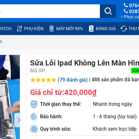
076
028
Phục vụ:
ATCH
PHỤ KIỆN
MÁY MỚI 98%
BẢNG GIÁ
THU
h
Sửa Lỗi Ipad Không Lên Màn Hì
Mã SP:
Cò
|
488
sản phẩm đã bá
(79 đánh giá)
Giá chỉ từ:
420,000₫
Thời gian thay thế:
Nhanh trong ngày
Bảo hành:
1 - 6 tháng (tùy loại)
Quy trình sửa:
Khách xem trực tiếp