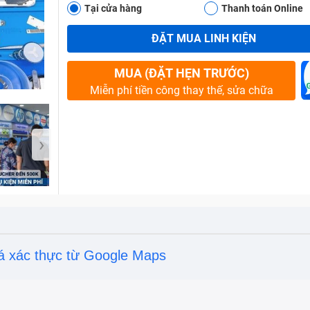
Tại cửa hàng
Thanh toán Online
ĐẶT MUA LINH KIỆN
Bảo Hành One
MUA (ĐẶT HẸN TRƯỚC)
Miễn phí tiền công thay thế, sửa chữa
›
á xác thực từ Google Maps