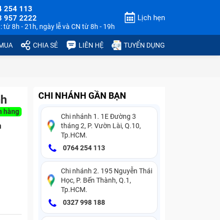
4 254 113
Lịch hẹn
3 957 2222
 từ 8h - 21h, ngày lễ và CN từ 8h - 19h
 MUA
CHIA SẺ
LIÊN HỆ
TUYỂN DỤNG
CHI NHÁNH GẦN BẠN
nh
n hàng
Chi nhánh 1. 1E Đường 3
n
tháng 2, P. Vườn Lài, Q.10,
Tp.HCM.
0764 254 113
Chi nhánh 2. 195 Nguyễn Thái
Học, P. Bến Thành, Q.1,
Tp.HCM.
0327 998 188