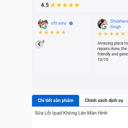
4.5
★★★★★
Shubhan
ofri einy
Singh
★★★★★
★★★★★
‹
null
Amazing place to
repairs done, the 
friendly and gene
10/10
Chi tiết sản phẩm
Chính sách dịch vụ
Sửa Lỗi Ipad Không Lên Màn Hình