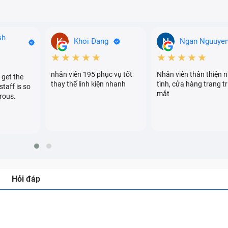
sh
Khoi Đang
Ngan Nguuye
★★★★★
★★★★★
nhân viên 195 phục vụ tốt
Nhân viên thân thiện n
 get the
thay thế linh kiện nhanh
tình, cửa hàng trang tr
staff is so
mắt
rous.
Hỏi đáp