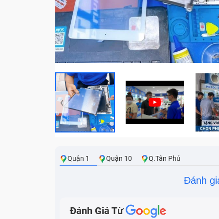
‹
Quận 1
Quận 10
Q.Tân Phú
Đánh gi
Đánh Giá Từ