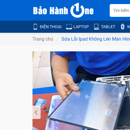
ĐIỆN THOẠI
LAPTOP
TABLET
W
Trang chủ
Sửa Lỗi Ipad Không Lên Màn Hìn