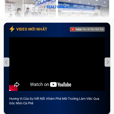
XEM THÊM
VIDEO MỚI NHẤT
Hương Vị Của Sự Kết Nối: Khám Phá Môi Trường Làm Việc Qua
CẢM 
Góc Nhìn Cà Phê