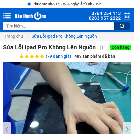
Phục vụ: 8h-21h, CN & ngày lễ từ 8h - 19h
0764 254 113
0283 957 2222
Trang chủ
Sửa Lỗi Ipad Pro Không Lên Nguồn
Sửa Lỗi Ipad Pro Không Lên Nguồn
()
Còn hàng
(79 đánh giá)
|
489
sản phẩm đã bán