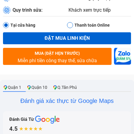
Quy trình sửa:
Khách xem trực tiếp
Tại cửa hàng
Thanh toán Online
ĐẶT MUA LINH KIỆN
MUA (ĐẶT HẸN TRƯỚC)
Miễn phí tiền công thay thế, sửa chữa
Quận 1
Quận 10
Q.Tân Phú
Đánh giá xác thực từ Google Maps
Đánh Giá Từ
4.5
★★★★★