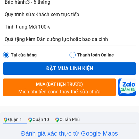
Bảo hành:3 - 6 tháng
Quy trình sửa:Khách xem trực tiếp
Tình trạng:Mới 100%
Quà tặng kèm:Dán cường lực hoặc bao da xinh
Tại cửa hàng
Thanh toán Online
ĐẶT MUA LINH KIỆN
MUA (ĐẶT HẸN TRƯỚC)
Miễn phí tiền công thay thế, sửa chữa
Quận 1
Quận 10
Q.Tân Phú
Đánh giá xác thực từ Google Maps