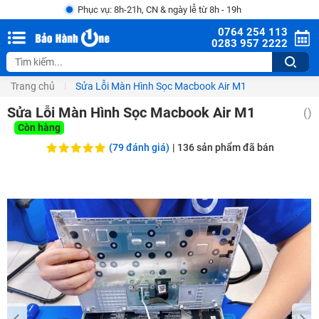
Phục vụ: 8h-21h, CN & ngày lễ từ 8h - 19h
0764 254 113
0283 957 2222
Trang chủ
Sửa Lỗi Màn Hình Sọc Macbook Air M1
Sửa Lỗi Màn Hình Sọc Macbook Air M1
()
Còn hàng
(79 đánh giá)
|
136
sản phẩm đã bán