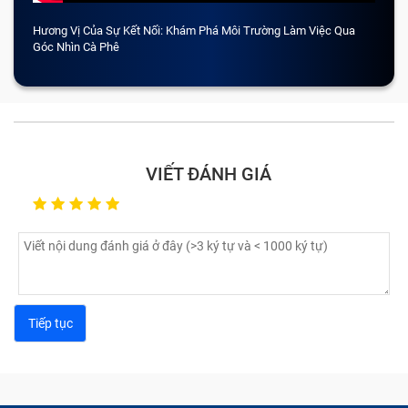
Hương Vị Của Sự Kết Nối: Khám Phá Môi Trường Làm Việc Qua
CẢM 
Góc Nhìn Cà Phê
VIẾT ĐÁNH GIÁ