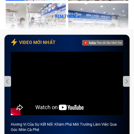
XEM THÊM
VIDEO MỚI NHẤT
Hương Vị Của Sự Kết Nối: Khám Phá Môi Trường Làm Việc Qua
CẢM 
Góc Nhìn Cà Phê