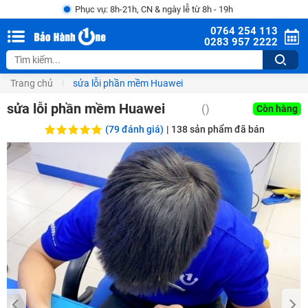
Phục vụ: 8h-21h, CN & ngày lễ từ 8h - 19h
0764 254 113
0283 957 2222
Trang chủ
sửa lỗi phần mềm Huawei
sửa lỗi phần mềm Huawei
()
Còn hàng
(79 đánh giá)
|
138
sản phẩm đã bán