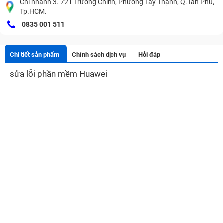
Chi nhánh 3. 721 Trường Chinh, Phường Tây Thạnh, Q.Tân Phú,
Tp.HCM.
0835 001 511
Chi tiết sản phẩm
Chính sách dịch vụ
Hỏi đáp
sửa lỗi phần mềm Huawei