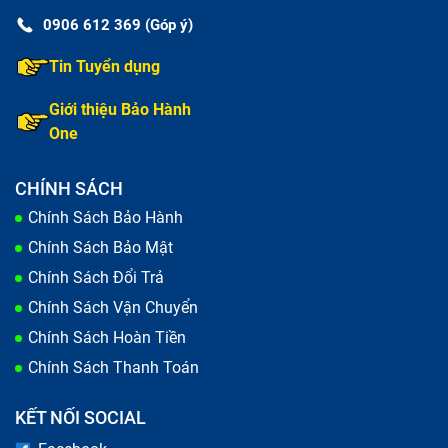
có thể gặp phải hiện tượng màn hình bị vỡ, móp méo,
0906 612 369 (Góp ý)
màn hình bị mờ, xuất hiện điểm chết (dead pixel) hoặc
Tin Tuyển dụng
bị nứt do va đập.
Giới thiệu Bảo Hành
Các vấn đề khác bao gồm hiện tượng ghosting (hình
One
ảnh mờ) và màn hình không sáng đều. Nếu laptop của
bạn gặp phải bất kỳ dấu hiệu nào trên, hãy kiểm tra và
CHÍNH SÁCH
sửa chữa ngay để tránh làm hỏng thêm các bộ phận
Chính Sách Bảo Hành
khác.
Chính Sách Bảo Mật
Chính Sách Đổi Trả
Chính Sách Vận Chuyển
Chính Sách Hoàn Tiền
Chính Sách Thanh Toán
KẾT NỐI SOCIAL