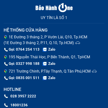
hoặc dọc, gây khó chịu khi sử dụng. Nếu bạn thấy màn
hình nhấp nháy liên tục, đó có thể là dấu hiệu của sự
UY TÍN LÀ SỐ 1
cố về phần cứng hoặc phần mềm.
HỆ THỐNG CỬA HÀNG
1E Đường 3 tháng 2, P Vườn Lài, Q10, Tp.HCM
(1E Đường 3 tháng 2, P.11, Q.10, Tp.HCM)
Gọi: 0764 254 113
Zalo
195 Nguyễn Thái Học, P Bến Thành, Q1, TpHCM
Gọi: 0327 998 188
Zalo
721 Trường Chinh, P.Tây Thạnh, Q.Tân Phú,HCM
Gọi: 0835 001 511
Zalo
Một vấn đề khác là màu sắc hiển thị sai lệch, màn hình
HOTLINE
bị tối đen, tối mờ hoặc không lên là dấu hiệu nghiêm
028 3957 2222
trọng, có thể do lỗi đèn nền hoặc cáp kết
nối, blacklight, Cable LCD, cao áp. Ngoài ra, bạn cũng
18001236