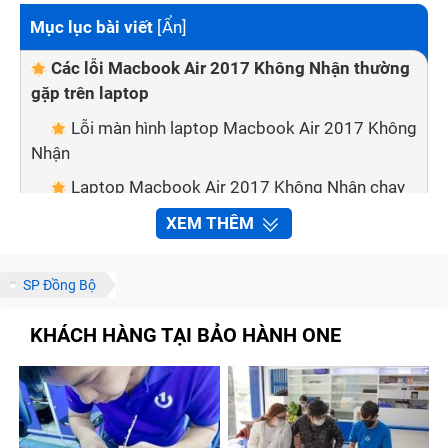
Mục lục bài viết
[
Ẩn
]
Các lỗi Macbook Air 2017 Không Nhận thường
gặp trên laptop
Lỗi màn hình laptop Macbook Air 2017 Không
Nhận
Laptop Macbook Air 2017 Không Nhận chạy
chậm, lỗi nguồn
XEM THÊM
Lỗi mainboard
Lỗi quạt tản nhiệt
SP Đồng Bộ
Laptop bị lỗi pin
KHÁCH HÀNG TẠI BẢO HÀNH ONE
Laptop lỗi tín hiệu, không có âm thanh
Dịch vụ sửa chữa laptop chất lượng cao,
chuyên nghiệp tại Bảo Hành One
Được tư vấn miễn phí