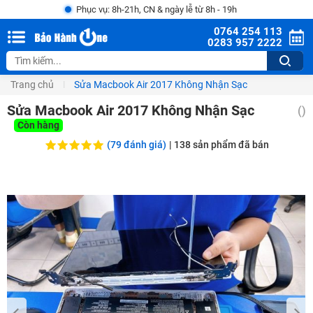
Phục vụ: 8h-21h, CN & ngày lễ từ 8h - 19h
0764 254 113
0283 957 2222
Trang chủ
Sửa Macbook Air 2017 Không Nhận Sạc
Sửa Macbook Air 2017 Không Nhận Sạc
()
Còn hàng
(79 đánh giá)
|
138
sản phẩm đã bán