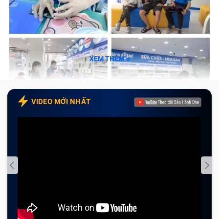
Có thể tham khảo giá trước trên website
Sản phẩm thay thế chất lượng cao
Sửa chữa Macbook Air 2017 Không Nhận an
XEM THÊM
toàn - công nghệ kỹ thuật hiện đại
Có nhiều hệ thống trên toàn Thành phố Hồ Chí
Minh
VIDEO MỚI NHẤT
Nhiều lựa chọn hình thức thanh toán
Quy trình sửa chữa laptop minh bạch - công
khai - nhanh chóng
Những lưu ý khi sửa Macbook Air 2017 Không
Nhận tại Trung Tâm Bảo Hành One
Đặt trước lịch hẹn
Liên hệ để được tư vấn
Xem xét chính sách bảo hành của trung tâm