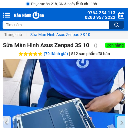
Phục vụ: 8h-21h, CN & ngày lễ từ 8h - 19h
0764 254 113
0283 957 2222
Trang chủ
Sửa Màn Hình Asus Zenpad 3S 10
Sửa Màn Hình Asus Zenpad 3S 10
()
Còn hàng
(79 đánh giá)
|
512
sản phẩm đã bán