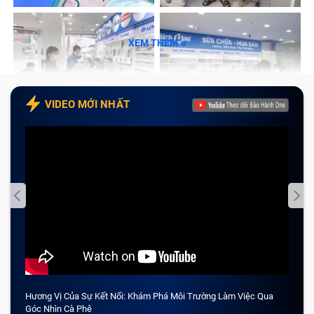
XEM THÊM
VIDEO MỚI NHẤT
Hương Vị Của Sự Kết Nối: Khám Phá Môi Trường Làm Việc Qua
CẢM 
Góc Nhìn Cà Phê