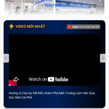
XEM THÊM
VIDEO MỚI NHẤT
Hương Vị Của Sự Kết Nối: Khám Phá Môi Trường Làm Việc Qua
CẢM 
Góc Nhìn Cà Phê