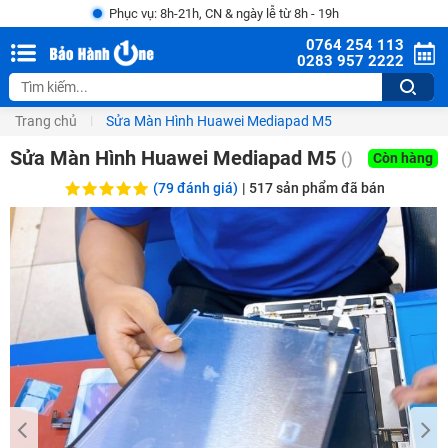
Phục vụ: 8h-21h, CN & ngày lễ từ 8h - 19h
0764 254 113
0283 957 2222
Trang chủ
Sửa Màn Hình Huawei Mediapad M5
Sửa Màn Hình Huawei Mediapad M5
()
Còn hàng
(79 đánh giá)
|
517
sản phẩm đã bán