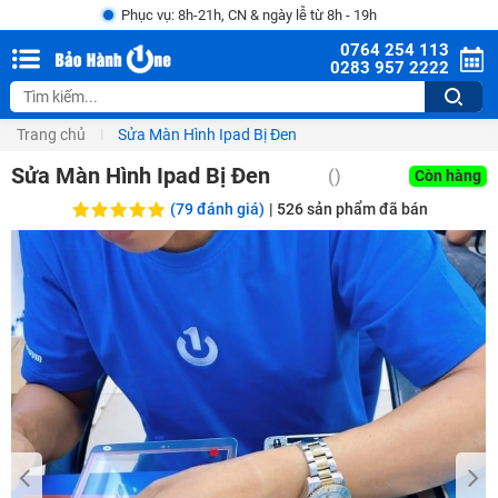
Phục vụ: 8h-21h, CN & ngày lễ từ 8h - 19h
0764 254 113
0283 957 2222
Trang chủ
Sửa Màn Hình Ipad Bị Đen
Sửa Màn Hình Ipad Bị Đen
()
Còn hàng
(79 đánh giá)
|
526
sản phẩm đã bán