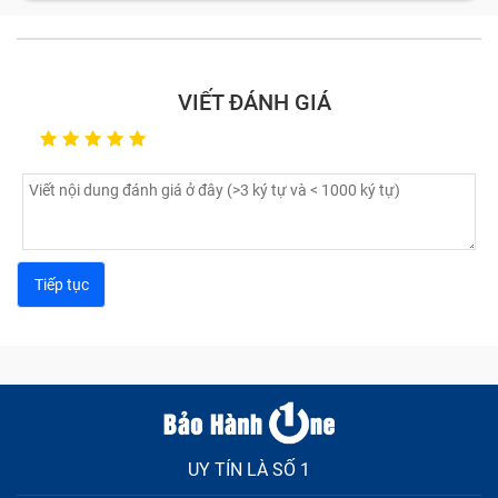
Màn hình bị nhòe màu, bị sọc: Nhân viên kỹ thuật tại
Bảo Hành One sẽ kiểm tra tất cả các nguyên nhân.
Nếu máy bạn chỉ bị lỏng cáp màn hình, chúng tôi sẽ
VIẾT ĐÁNH GIÁ
tiến hành vệ sinh và sửa chữa phần cứng. Trong
trường hợp bẹ cáp bị gãy, chúng tôi sẽ thay thế cáp
mới cho bạn.
Một trường hợp nữa là màn hình xuất hiện các
điểm chết: Nếu điểm chết quá to, khiến bạn không
thể thực hiện bất kỳ chức năng nào trên giao diện,
bạn cần phải thay màn hình máy tính bảng.
Nếu màn hình bị tê liệt do bị nhúng nước hoặc hoặc
bị ảnh hưởng bởi độ ẩm môi trường quá cao thì bạn
cần thay màn hình cảm ứng ngay, tránh để lâu sẽ
ảnh hưởng các linh kiện khác.
Với những lỗi thường gặp này, hãy mang tới cơ sở
sửa chữa kỹ thuật viên sẽ giúp bạn khắc phục một
cách nhanh chóng nhất với quy trình thực hiện tiêu
UY TÍN LÀ SỐ 1
chuẩn và những cam kết rõ ràng.