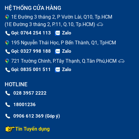
HỆ THỐNG CỬA HÀNG
1E Đường 3 tháng 2, P Vườn Lài, Q10, Tp.HCM
(1E Đường 3 tháng 2, P.11, Q.10, Tp.HCM)
Gọi: 0764 254 113
Zalo
195 Nguyễn Thái Học, P Bến Thành, Q1, TpHCM
Gọi: 0327 998 188
Zalo
721 Trường Chinh, P.Tây Thạnh, Q.Tân Phú,HCM
Gọi: 0835 001 511
Zalo
HOTLINE
028 3957 2222
Khi nào cần thay màn hình máy tính bảng Ipad
18001236
Nguyên nhân thay màn hình tablet bị
0906 612 369 (Góp ý)
hỏng
Tin Tuyển dụng