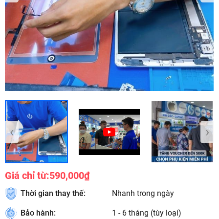
‹
›
Giá chỉ từ:
590,000₫
Thời gian thay thế:
Nhanh trong ngày
Bảo hành:
1 - 6 tháng (tùy loại)