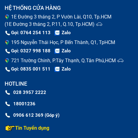
HỆ THỐNG CỬA HÀNG
1E Đường 3 tháng 2, P Vườn Lài, Q10, Tp.HCM
(1E Đường 3 tháng 2, P.11, Q.10, Tp.HCM)
Gọi: 0764 254 113
Zalo
195 Nguyễn Thái Học, P Bến Thành, Q1, TpHCM
Gọi: 0327 998 188
Zalo
721 Trường Chinh, P.Tây Thạnh, Q.Tân Phú,HCM
Gọi: 0835 001 511
Zalo
HOTLINE
028 3957 2222
Khi nào cần thay màn hình máy tính bảng Ipad
18001236
Nguyên nhân thay màn hình tablet bị
0906 612 369 (Góp ý)
hỏng
Tin Tuyển dụng