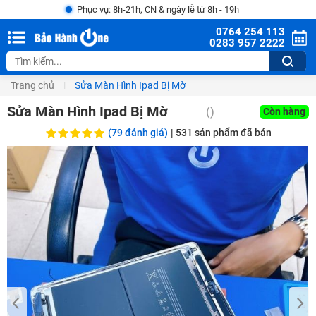
Phục vụ: 8h-21h, CN & ngày lễ từ 8h - 19h
0764 254 113
0283 957 2222
Trang chủ
Sửa Màn Hình Ipad Bị Mờ
Sửa Màn Hình Ipad Bị Mờ
()
Còn hàng
(79 đánh giá)
|
531
sản phẩm đã bán