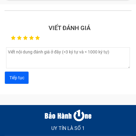
Màn hình bị nhòe màu, bị sọc: Nhân viên kỹ thuật tại
Bảo Hành One sẽ kiểm tra tất cả các nguyên nhân.
Nếu máy bạn chỉ bị lỏng cáp màn hình, chúng tôi sẽ
VIẾT ĐÁNH GIÁ
tiến hành vệ sinh và sửa chữa phần cứng. Trong
trường hợp bẹ cáp bị gãy, chúng tôi sẽ thay thế cáp
mới cho bạn.
Một trường hợp nữa là màn hình xuất hiện các
điểm chết: Nếu điểm chết quá to, khiến bạn không
thể thực hiện bất kỳ chức năng nào trên giao diện,
bạn cần phải thay màn hình máy tính bảng.
Nếu màn hình bị tê liệt do bị nhúng nước hoặc hoặc
bị ảnh hưởng bởi độ ẩm môi trường quá cao thì bạn
cần thay màn hình cảm ứng ngay, tránh để lâu sẽ
ảnh hưởng các linh kiện khác.
Với những lỗi thường gặp này, hãy mang tới cơ sở
sửa chữa kỹ thuật viên sẽ giúp bạn khắc phục một
cách nhanh chóng nhất với quy trình thực hiện tiêu
UY TÍN LÀ SỐ 1
chuẩn và những cam kết rõ ràng.