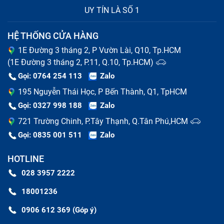
UY TÍN LÀ SỐ 1
Với những lỗi thường gặp này, hãy mang tới cơ sở
sửa chữa kỹ thuật viên sẽ giúp bạn khắc phục một
HỆ THỐNG CỬA HÀNG
cách nhanh chóng nhất với quy trình thực hiện tiêu
chuẩn và những cam kết rõ ràng.
1E Đường 3 tháng 2, P Vườn Lài, Q10, Tp.HCM
(1E Đường 3 tháng 2, P.11, Q.10, Tp.HCM)
Gọi: 0764 254 113
Zalo
195 Nguyễn Thái Học, P Bến Thành, Q1, TpHCM
Gọi: 0327 998 188
Zalo
721 Trường Chinh, P.Tây Thạnh, Q.Tân Phú,HCM
Gọi: 0835 001 511
Zalo
HOTLINE
028 3957 2222
18001236
Khi nào cần thay màn hình máy tính bảng Ipad Pro
0906 612 369 (Góp ý)