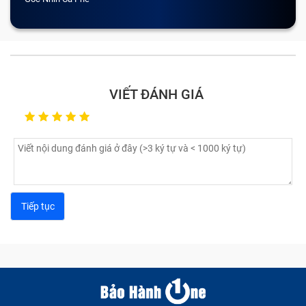
này thường xảy ra khi chiếc tablet Ipad Pro 11/12.9
bị rơi, bị chèn ép bởi các vật nặng khiến màn hình bị
nứt vỡ. Khi đó, việc duy nhất mà bạn có thể làm là
thay màn hình tablet Ipad Pro 11/12.9
Màn hình bị nhòe màu, bị sọc: Nhân viên kỹ thuật tại
VIẾT ĐÁNH GIÁ
Bảo Hành One sẽ kiểm tra tất cả các nguyên nhân.
Nếu máy bạn chỉ bị lỏng cáp màn hình, chúng tôi sẽ
tiến hành vệ sinh và sửa chữa phần cứng. Trong
trường hợp bẹ cáp bị gãy, chúng tôi sẽ thay thế cáp
mới cho bạn.
Một trường hợp nữa là màn hình xuất hiện các
điểm chết: Nếu điểm chết quá to, khiến bạn không
thể thực hiện bất kỳ chức năng nào trên giao diện,
bạn cần phải thay màn hình máy tính bảng.
Nếu màn hình bị tê liệt do bị nhúng nước hoặc hoặc
bị ảnh hưởng bởi độ ẩm môi trường quá cao thì bạn
cần thay màn hình cảm ứng ngay, tránh để lâu sẽ
ảnh hưởng các linh kiện khác.