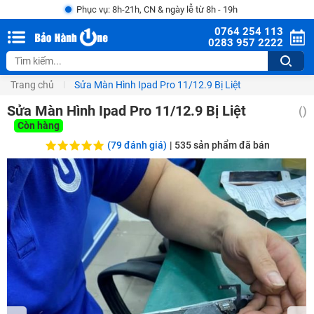
Phục vụ: 8h-21h, CN & ngày lễ từ 8h - 19h
0764 254 113
0283 957 2222
Trang chủ
Sửa Màn Hình Ipad Pro 11/12.9 Bị Liệt
Sửa Màn Hình Ipad Pro 11/12.9 Bị Liệt
()
Còn hàng
(79 đánh giá)
|
535
sản phẩm đã bán