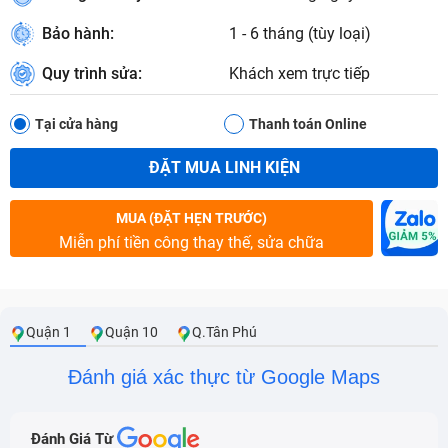
Bảo hành:
1 - 6 tháng (tùy loại)
Quy trình sửa:
Khách xem trực tiếp
Tại cửa hàng
Thanh toán Online
ĐẶT MUA LINH KIỆN
MUA (ĐẶT HẸN TRƯỚC)
Miễn phí tiền công thay thế, sửa chữa
Quận 1
Quận 10
Q.Tân Phú
Đánh giá xác thực từ Google Maps
Đánh Giá Từ