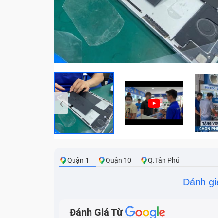
‹
Quận 1
Quận 10
Q.Tân Phú
Đánh gi
Đánh Giá Từ