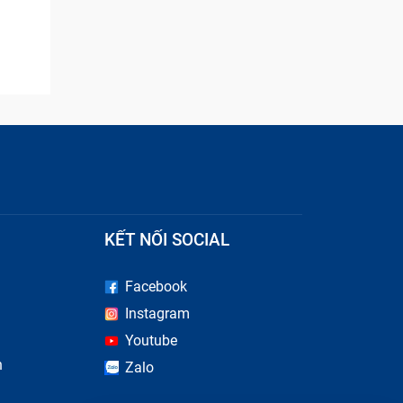
KẾT NỐI SOCIAL
vỡ, tùy
Facebook
h.
Instagram
Youtube
n
Zalo
 chính