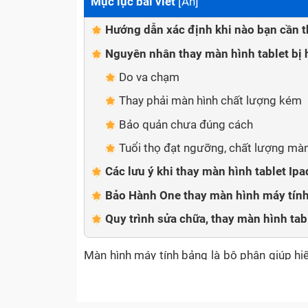
Mục lục bài viết
[
Ẩn
]
Hướng dẫn xác định khi nào bạn cần t
Nguyên nhân thay màn hình tablet bị
Do va chạm
Thay phải màn hình chất lượng kém
Bảo quản chưa đúng cách
Tuổi thọ đạt ngưỡng, chất lượng màn
Các lưu ý khi thay màn hình tablet Ip
Bảo Hành One thay màn hình máy tính
Quy trình sửa chữa, thay màn hình ta
Màn hình máy tính bảng là bộ phận giúp hiể
cũng là bộ phận hay gặp sự cố nhất. Nếu m
Inch thân yêu và màn hình bị bể, bị trầy xước