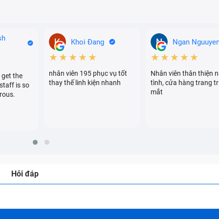
sh
Khoi Đang
Ngan Nguuye
★★★★★
★★★★★
nhân viên 195 phục vụ tốt
Nhân viên thân thiện n
 get the
thay thế linh kiện nhanh
tình, cửa hàng trang tr
staff is so
mắt
rous.
Hỏi đáp