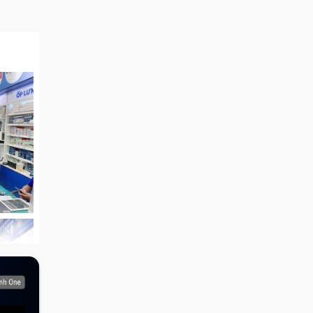
ình máy
9
hi phí
ậy khi
1 12.9
 làm là
ân. Nếu