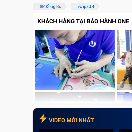
đốm đen, hay thậm chí không thể hiển thị m
SP Đồng Bộ
vỏ ipad 4
tính bảng Ipad Pro M1 12.9 Inch hay không 
KHÁCH HÀNG TẠI BẢO HÀNH ONE
Hướng dẫn xác định khi nào bạn
Inch
Việc xác định được chính xác cần sửa chữa
dịch vụ. Bạn hãy đọc tiếp để hiểu lý do vì sa
Khi nào phải thay màn hình tablet Ipad Pr
Màn hình tablet là vô cùng quan trọng, nó
nào cần thay màn hình tablet?
Máy tính bảng bị vỡ màn hình cảm ứng: 
Inch bị rơi, bị chèn ép bởi các vật nặng 
thay màn hình tablet Ipad Pro M1 12.9 I
VIDEO MỚI NHẤT
Màn hình bị nhòe màu, bị sọc: Nhân viên 