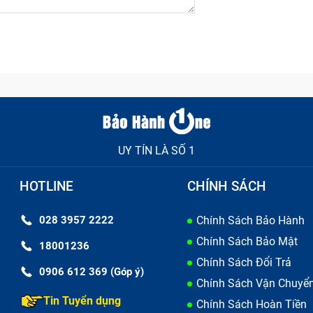
n hình máy tính bảng Ipad Pro M1 12.9 Inch
UY TÍN LÀ SỐ 1
let bị hỏng
HOTLINE
CHÍNH SÁCH
028 3957 2222
Chính Sách Bảo Hành
t kính điện thoại bị vỡ, bị vật cứng đè lên. Khi mặt kính bị 
Chính Sách Bảo Mật
ạn nên thay mặt kính hay phải thay hết nguyên bộ màn hìn
18001236
Chính Sách Đổi Trả
0906 612 369 (Góp ý)
Chính Sách Vận Chuyể
Tin Tuyển dụng
Chính Sách Hoàn Tiền
ng hoạt động cũng như độ hiển thị suy giảm đáng kể không