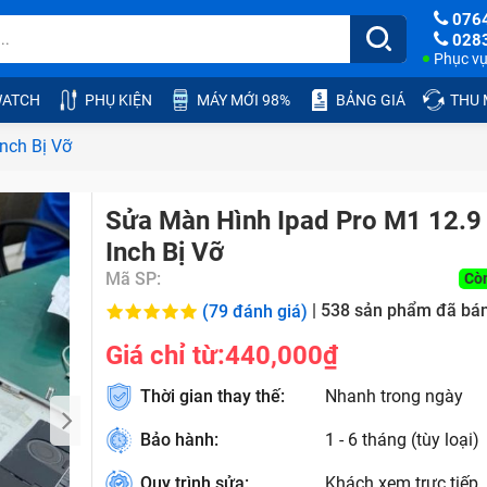
076
028
Phục vụ:
ATCH
PHỤ KIỆN
MÁY MỚI 98%
BẢNG GIÁ
THU
nch Bị Vỡ
Sửa Màn Hình Ipad Pro M1 12.9
Inch Bị Vỡ
Mã SP:
Cò
|
538
sản phẩm đã bá
(79 đánh giá)
Giá chỉ từ:
440,000₫
Thời gian thay thế:
Nhanh trong ngày
Bảo hành:
1 - 6 tháng (tùy loại)
Quy trình sửa:
Khách xem trực tiếp