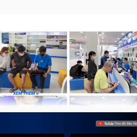
àn hình thì đã đến lúc bạn nghĩ tới việc có nên thay màn h
rồi đấy.
 cần thay màn hình tablet Ipad Pro M1 12.
 gì cho máy tính bảng sẽ giúp bạn tiết kiệm được tới 30% c
o nhé.
o M1 12.9 Inch ?
 ảnh hưởng trực tiếp đến trải nghiệm của người sử dụng. V
XEM THÊM
Hiện tượng này thường xảy ra khi chiếc tablet Ipad Pro M
khiến màn hình bị nứt vỡ. Khi đó, việc duy nhất mà bạn có thể
nch
kỹ thuật tại Bảo Hành One sẽ kiểm tra tất cả các nguyên nh