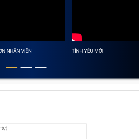
 tôi sẽ tiến hành vệ sinh và sửa chữa phần cứng. Trong trườ
mới cho bạn.
n các điểm chết: Nếu điểm chết quá to, khiến bạn không th
, bạn cần phải thay màn hình máy tính bảng.
ớc hoặc hoặc bị ảnh hưởng bởi độ ẩm môi trường quá cao t
 lâu sẽ ảnh hưởng các linh kiện khác.
tới cơ sở sửa chữa kỹ thuật viên sẽ giúp bạn khắc phục mộ
ƠN NHÂN VIÊN
TÌNH YÊU MỚI
 tiêu chuẩn và những cam kết rõ ràng.