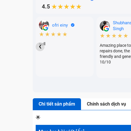
4.5
★★★★★
Shubhan
ofri einy
Singh
★★★★★
★★★★★
‹
null
Amazing place to
repairs done, the 
friendly and gene
10/10
Chi tiết sản phẩm
Chính sách dịch vụ
🌟