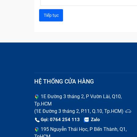
Khi nào cần thay mà
Nguyên nhân thay màn hình tab
HỆ THỐNG CỬA HÀNG
Do va chạm
1E Đường 3 tháng 2, P Vườn Lài, Q10,
Thiết bị rơi từ trên cao xuống làm cho bề mặ
Tp.HCM
vào mức độ nặng nhẹ của từng bộ phận mà b
(1E Đường 3 tháng 2, P.11, Q.10, Tp.HCM)
Gọi: 0764 254 113
Zalo
Thay phải màn hình chất lượng kém
195 Nguyễn Thái Học, P Bến Thành, Q1,
Khi thay màn hình kém chất lượng, khả nă
TpHCM