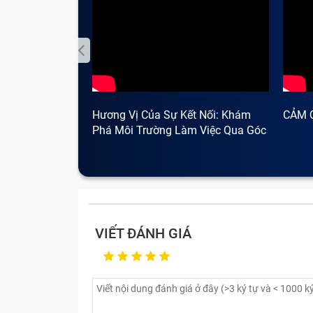
máy bạn chỉ bị lỏng cáp màn hình, chúng
bẹ cáp bị gãy, chúng tôi sẽ thay thế cáp 
Một trường hợp nữa là màn hình xuất hiệ
hiện bất kỳ chức năng nào trên giao diện
Nếu màn hình bị tê liệt do bị nhúng nư
cần thay màn hình cảm ứng ngay, tránh để
Với những lỗi thường gặp này, hãy mang 
Hương Vị Của Sự Kết Nối: Khám
CẢM 
nhanh chóng nhất với quy trình thực hiện
Phá Môi Trường Làm Việc Qua Góc
Nhìn Cà Phê
VIẾT ĐÁNH GIÁ