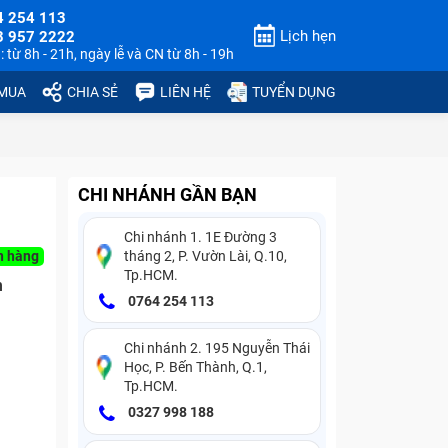
4 254 113
Lịch hẹn
3 957 2222
 từ 8h - 21h, ngày lễ và CN từ 8h - 19h
 MUA
CHIA SẺ
LIÊN HỆ
TUYỂN DỤNG
CHI NHÁNH GẦN BẠN
Chi nhánh 1. 1E Đường 3
n hàng
tháng 2, P. Vườn Lài, Q.10,
Tp.HCM.
n
0764 254 113
Chi nhánh 2. 195 Nguyễn Thái
Học, P. Bến Thành, Q.1,
Tp.HCM.
0327 998 188