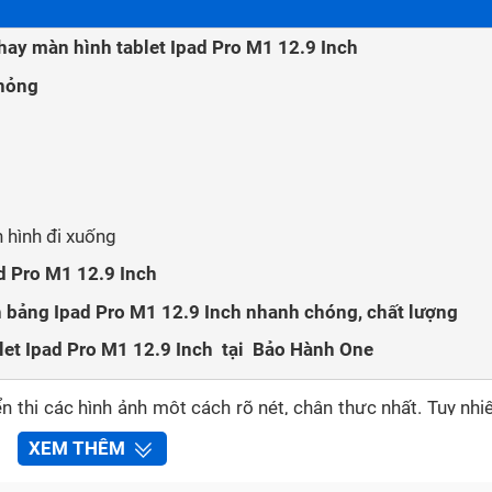
hay màn hình tablet Ipad Pro M1 12.9 Inch
 hỏng
 hình đi xuống
ad Pro M1 12.9 Inch
 bảng Ipad Pro M1 12.9 Inch nhanh chóng, chất lượng
blet Ipad Pro M1 12.9 Inch tại Bảo Hành One
n thị các hình ảnh một cách rõ nét, chân thực nhất. Tuy nhi
ột ngày, bạn lỡ tay làm rơi chiếc máy tính bảng Ipad Pro M
XEM THÊM
, màn hình bị sọc, bị mất hình, bị vỡ tinh thể lỏng, hay xuất h